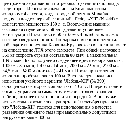
центровкой аэропланов и потребовало увеличить площадь
радиаторов. Испытания начались на Комендантском
аэродроме 4 августа, когда заводской летчик Михайлов
поднял в воздух первый серийный "Лебедь-XII" (№ 444) с
двигателем мощностью 150 л. с. Вооружение машины
состояло из пуле мета Colt на турельной установке
конструкции Шкульника и 50 кг бомб. 4 октября экипаж в
составе заводского пилота Гончарова и военного летчика-
наблюдателя поручика Корвина-Круковского выполнил полет
на определение ЛТХ этого самолета. При общей нагрузке в
350 кг скорость отрыва составила 80 км/ч, а максимальная -
139,7 км/ч. Было получено следующее время набора высоты:
1000 м - 8,5 мин, 1500 м - 14 мин, 2000 м - 22 мин, 2500 м -
34,5 мин, 3400 м (потолок) - 41 мин. После приземления
аэроплан пробежал около 100 м. В тот же день начались
испытания учебного варианта "Лебедь-ХII" (№ 399),
оснащенного мотором мощностью 140 л. с. В первом полете
органы управления самолетом имелись только в задней
кабине, позднее их установили и в передней. В целом же
испытательная комиссия в рапорте от 10 октября признала,
что "Лебедь-ХII" годится для использования в качестве
разведчика ближнего тыла при максимально допустимой
нагрузке не выше 300 кг