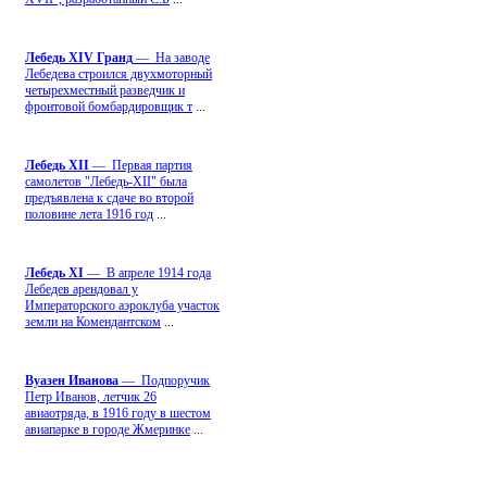
Лебедь ХIV Гранд
— На заводе
Лебедева строился двухмоторный
четырехместный разведчик и
фронтовой бомбардировщик т
...
Лебедь ХII
— Первая партия
самолетов "Лебедь-ХII" была
предъявлена к сдаче во второй
половине лета 1916 год
...
Лебедь ХI
— В апреле 1914 года
Лебедев арендовал у
Императорского аэроклуба участок
земли на Комендантском
...
Вуазен Иванова
— Подпоручик
Петр Иванов, летчик 26
авиаотряда, в 1916 году в шестом
авиапарке в городе Жмеринке
...