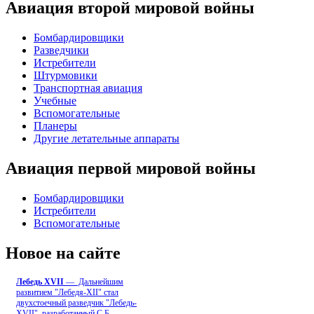
Авиация второй мировой войны
Бомбардировщики
Разведчики
Истребители
Штурмовики
Транспортная авиация
Учебные
Вспомогательные
Планеры
Другие летательные аппараты
Авиация первой мировой войны
Бомбардировщики
Истребители
Вспомогательные
Новое на сайте
Лебедь ХVII
— Дальнейшим
развитием "Лебедя-ХII" стал
двухстоечный разведчик "Лебедь-
XVII", разработанный С.Б
...