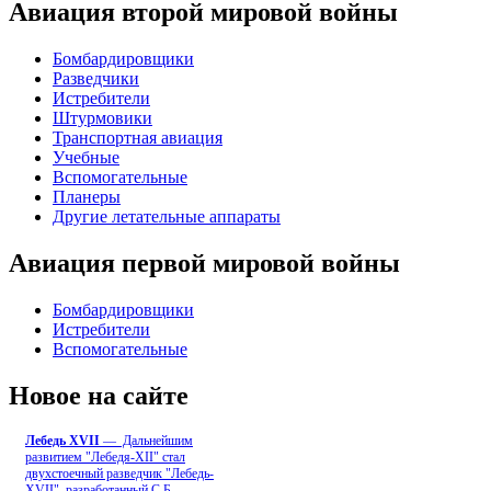
Авиация второй мировой войны
Бомбардировщики
Разведчики
Истребители
Штурмовики
Транспортная авиация
Учебные
Вспомогательные
Планеры
Другие летательные аппараты
Авиация первой мировой войны
Бомбардировщики
Истребители
Вспомогательные
Новое на сайте
Лебедь ХVII
— Дальнейшим
развитием "Лебедя-ХII" стал
двухстоечный разведчик "Лебедь-
XVII", разработанный С.Б
...