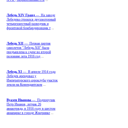
Лебедь ХIV Гранд
— На заводе
Лебедева строился двухмоторный
четырехместный разведчик и
фронтовой бомбардировщик т
...
Лебедь ХII
— Первая партия
самолетов "Лебедь-ХII" была
предъявлена к сдаче во второй
половине лета 1916 год
...
Лебедь ХI
— В апреле 1914 года
Лебедев арендовал у
Императорского аэроклуба участок
земли на Комендантском
...
Вуазен Иванова
— Подпоручик
Петр Иванов, летчик 26
авиаотряда, в 1916 году в шестом
авиапарке в городе Жмеринке
...