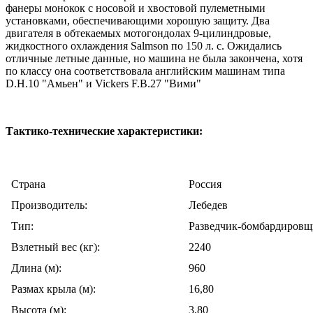
фанеры монокок с носовой и хвостовой пулеметными
установками, обеспечивающими хорошую защиту. Два
двигателя в обтекаемых мотогондолах 9-цилиндровые,
жидкостного охлаждения Salmson по 150 л. с. Ожидались
отличные летные данные, но машина не была закончена, хотя
по классу она соответствовала английским машинам типа
D.H.10 "Амьен" и Vickers F.B.27 "Вими"
Тактико-технические характеристики:
Cтрана
Россия
Производитель:
Лебедев
Тип:
Разведчик-бомбардировщ
Взлетный вес (кг):
2240
Длина (м):
960
Размах крыла (м):
16,80
Высота (м):
3,80