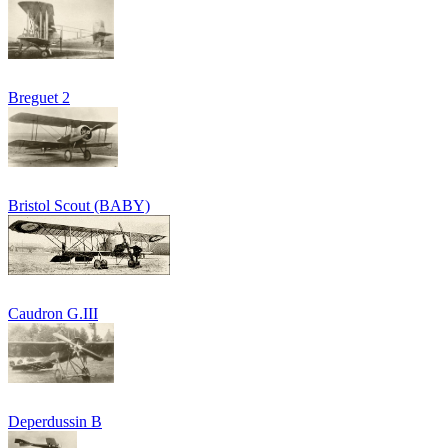
Breguet 2
Bristol Scout (BABY)
Caudron G.III
Deperdussin B