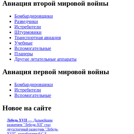
Авиация второй мировой войны
Бомбардировщики
Разведчики
Истребители
Штурмовики
Транспортная авиация
Учебные
Вспомогательные
Планеры
Другие летательные аппараты
Авиация первой мировой войны
Бомбардировщики
Истребители
Вспомогательные
Новое на сайте
Лебедь ХVII
— Дальнейшим
развитием "Лебедя-ХII" стал
двухстоечный разведчик "Лебедь-
XVII", разработанный С.Б
...