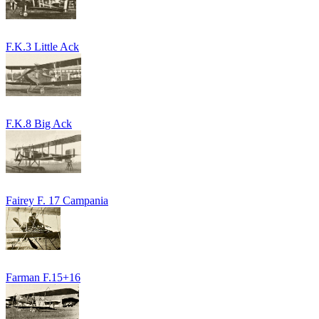
F.K.3 Little Ack
F.K.8 Big Ack
Fairey F. 17 Campania
Farman F.15+16