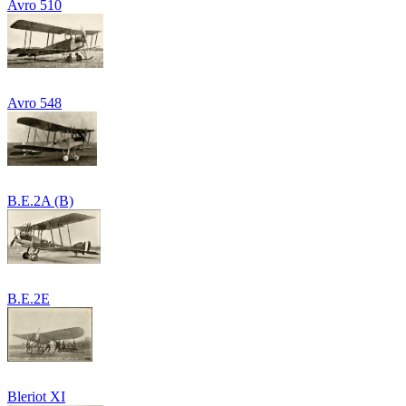
Avro 510
Avro 548
B.E.2A (B)
B.E.2E
Bleriot XI