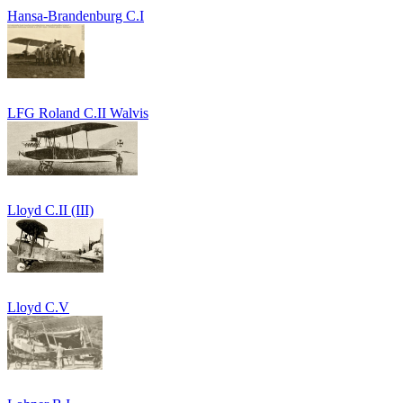
Hansa-Brandenburg C.I
LFG Roland C.II Walvis
Lloyd C.II (III)
Lloyd C.V