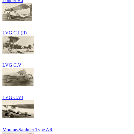
Lohner B.I
LVG C.I (II)
LVG C.V
LVG C.VI
Morane-Saulnier Type AR