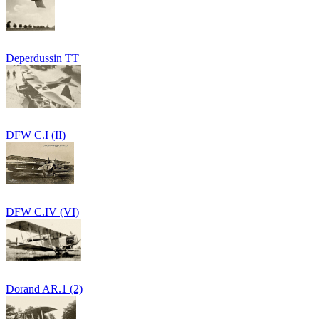
Deperdussin TT
DFW C.I (II)
DFW C.IV (VI)
Dorand AR.1 (2)