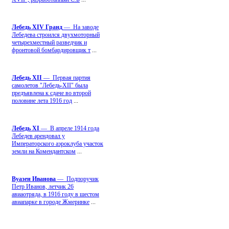
Лебедь ХIV Гранд
— На заводе
Лебедева строился двухмоторный
четырехместный разведчик и
фронтовой бомбардировщик т
...
Лебедь ХII
— Первая партия
самолетов "Лебедь-ХII" была
предъявлена к сдаче во второй
половине лета 1916 год
...
Лебедь ХI
— В апреле 1914 года
Лебедев арендовал у
Императорского аэроклуба участок
земли на Комендантском
...
Вуазен Иванова
— Подпоручик
Петр Иванов, летчик 26
авиаотряда, в 1916 году в шестом
авиапарке в городе Жмеринке
...