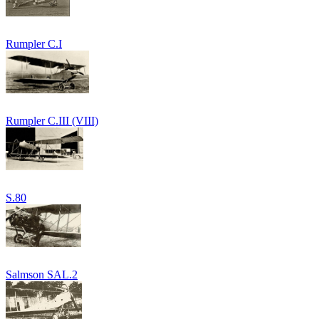
Rumpler C.I
Rumpler C.III (VIII)
S.80
Salmson SAL.2