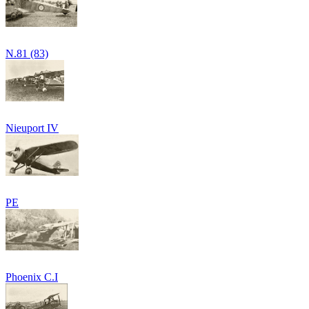
N.81 (83)
Nieuport IV
PE
Phoenix C.I