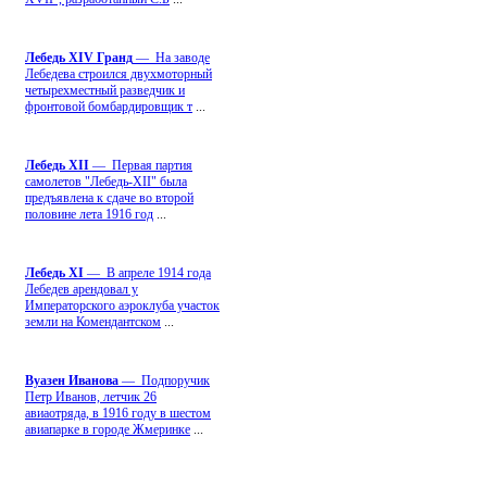
Лебедь ХIV Гранд
— На заводе
Лебедева строился двухмоторный
четырехместный разведчик и
фронтовой бомбардировщик т
...
Лебедь ХII
— Первая партия
самолетов "Лебедь-ХII" была
предъявлена к сдаче во второй
половине лета 1916 год
...
Лебедь ХI
— В апреле 1914 года
Лебедев арендовал у
Императорского аэроклуба участок
земли на Комендантском
...
Вуазен Иванова
— Подпоручик
Петр Иванов, летчик 26
авиаотряда, в 1916 году в шестом
авиапарке в городе Жмеринке
...