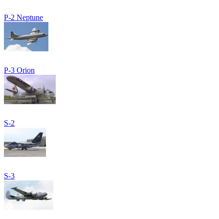
P-2 Neptune
P-3 Orion
S-2
S-3