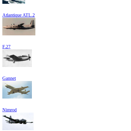
Atlantique ATL.2
F.27
Gannet
Nimrod