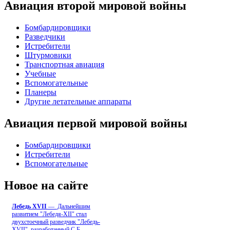
Авиация второй мировой войны
Бомбардировщики
Разведчики
Истребители
Штурмовики
Транспортная авиация
Учебные
Вспомогательные
Планеры
Другие летательные аппараты
Авиация первой мировой войны
Бомбардировщики
Истребители
Вспомогательные
Новое на сайте
Лебедь ХVII
— Дальнейшим
развитием "Лебедя-ХII" стал
двухстоечный разведчик "Лебедь-
XVII", разработанный С.Б
...