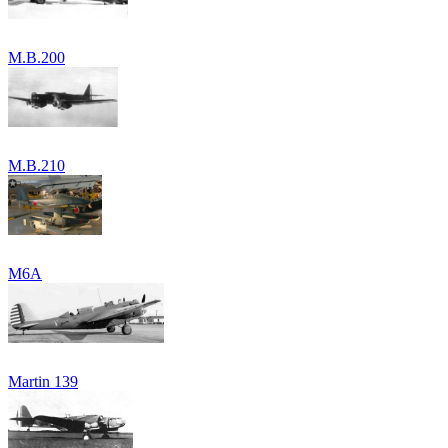
M.B.200
M.B.210
M6A
Martin 139