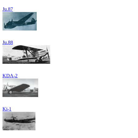
Ju.87
Ju.88
KDA-2
Ki-1