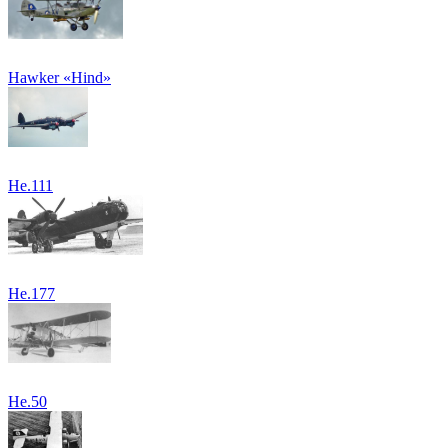
Hawker «Hind»
He.111
He.177
He.50