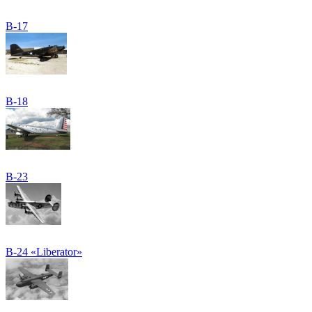
B-17
B-18
B-23
B-24 «Liberator»