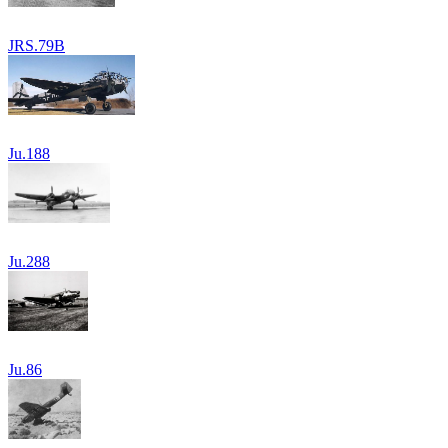
JRS.79B
Ju.188
Ju.288
Ju.86