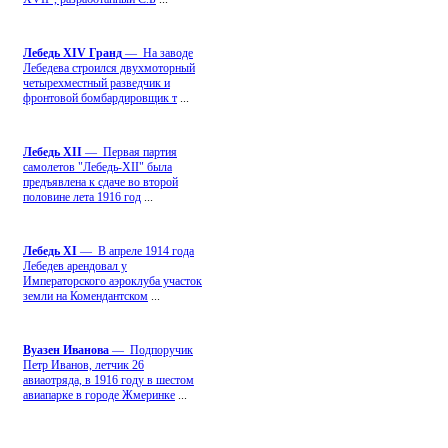
Лебедь ХIV Гранд
— На заводе
Лебедева строился двухмоторный
четырехместный разведчик и
фронтовой бомбардировщик т
...
Лебедь ХII
— Первая партия
самолетов "Лебедь-ХII" была
предъявлена к сдаче во второй
половине лета 1916 год
...
Лебедь ХI
— В апреле 1914 года
Лебедев арендовал у
Императорского аэроклуба участок
земли на Комендантском
...
Вуазен Иванова
— Подпоручик
Петр Иванов, летчик 26
авиаотряда, в 1916 году в шестом
авиапарке в городе Жмеринке
...