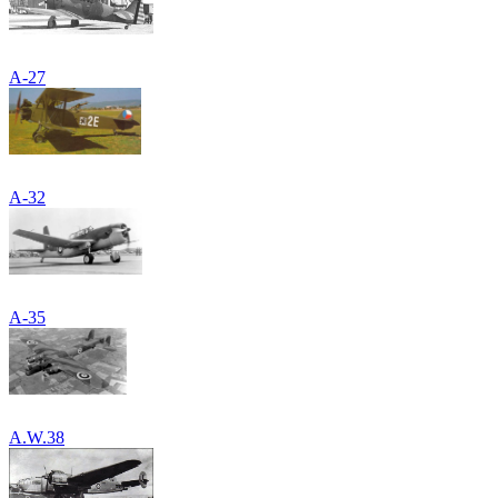
A-27
A-32
A-35
A.W.38