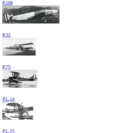
P.108
P.32
P.75
P.L.14
P.L.15