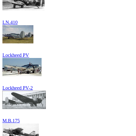
LN.410
Lockheed PV
Lockheed PV-2
M.B.175