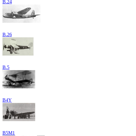
B.24
B.26
B.5
B4Y
B5M1