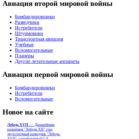
Авиация второй мировой войны
Бомбардировщики
Разведчики
Истребители
Штурмовики
Транспортная авиация
Учебные
Вспомогательные
Планеры
Другие летательные аппараты
Авиация первой мировой войны
Бомбардировщики
Истребители
Вспомогательные
Новое на сайте
Лебедь ХVII
— Дальнейшим
развитием "Лебедя-ХII" стал
двухстоечный разведчик "Лебедь-
XVII", разработанный С.Б
...