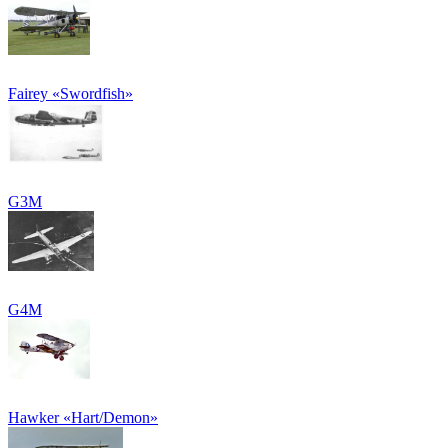
Fairey «Swordfish»
G3M
G4M
Hawker «Hart/Demon»