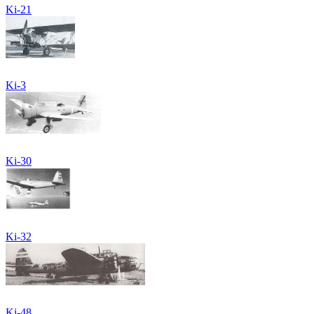
Ki-21
Ki-3
Ki-30
Ki-32
Ki-48