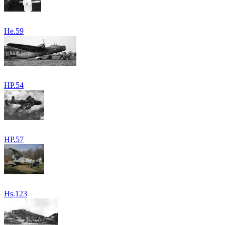
He.59
HP.54
HP.57
Hs.123