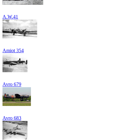
A.W.41
Amiot 354
Avro 679
Avrо 683