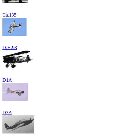
Ca.135
D.H.98
D1A
D3A