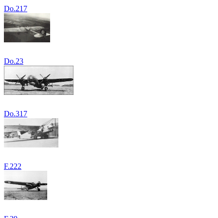
Do.217
Do.23
Do.317
F.222