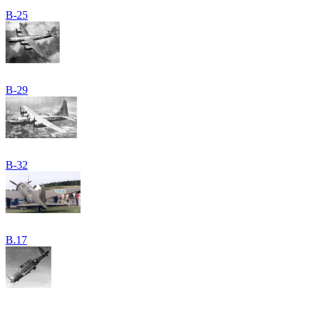
B-25
B-29
B-32
B.17