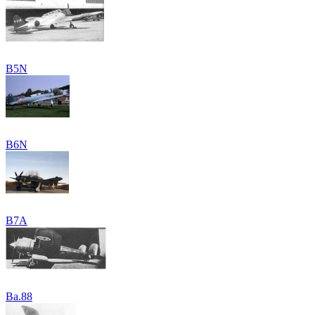
B5N
B6N
B7A
Ba.88