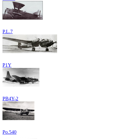
P.L.7
P1Y
PB4Y-2
Po.540