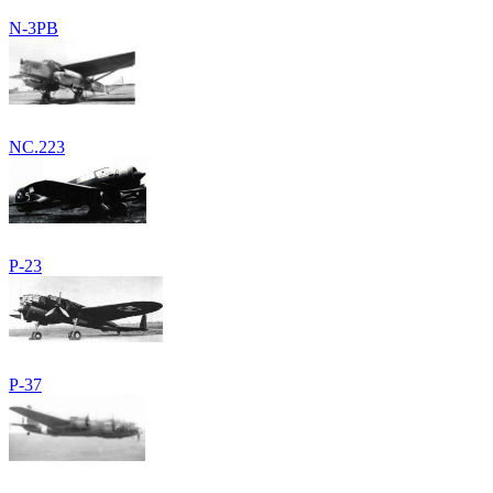
N-3PB
NC.223
P-23
P-37