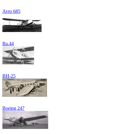
Avro 685
Ba.44
BH-25
Boeing 247