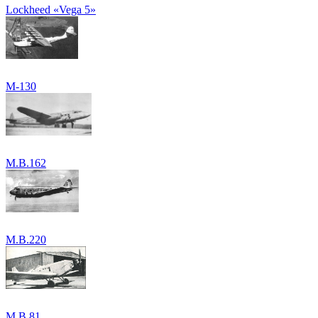
Lockheed «Vega 5»
M-130
M.B.162
M.B.220
M.B.81