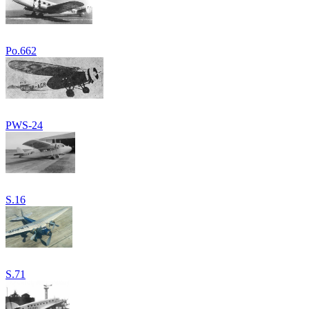
Po.662
PWS-24
S.16
S.71