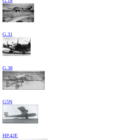
G.18
G.31
G.38
G5N
HP.42E