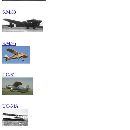
S.M.83
S.M.95
UC-61
UC-64A