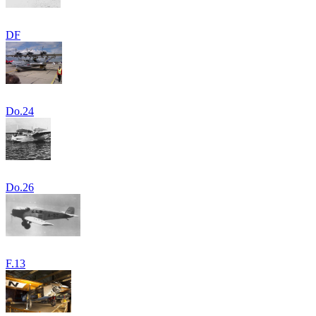
DF
Do.24
Do.26
F.13