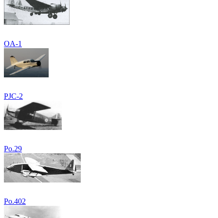
OA-1
PJC-2
Po.29
Po.402