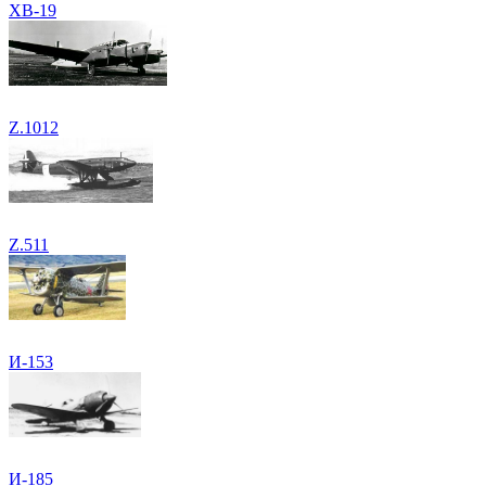
XB-19
Z.1012
Z.511
И-153
И-185