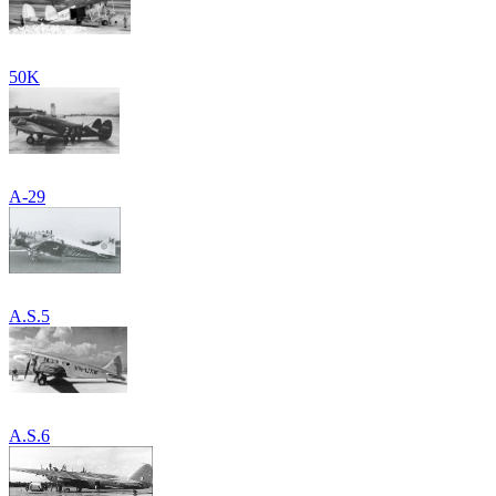
50K
A-29
A.S.5
A.S.6