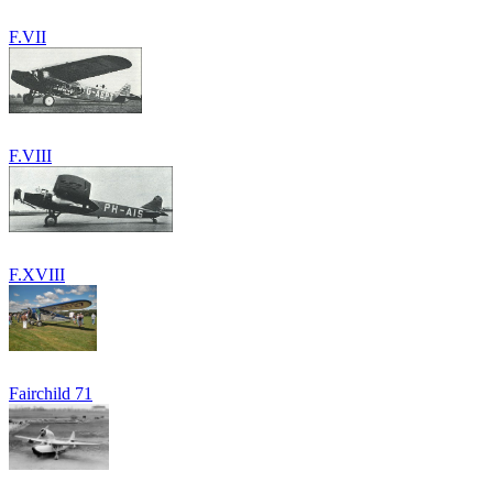
F.VII
F.VIII
F.XVIII
Fairchild 71