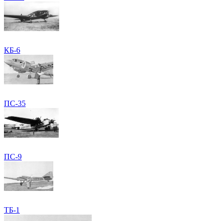
КБ-6
ПС-35
ПС-9
ТБ-1