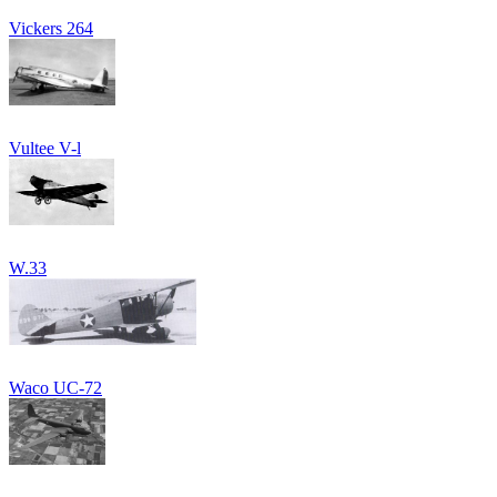
Vickers 264
Vultee V-l
W.33
Waco UC-72