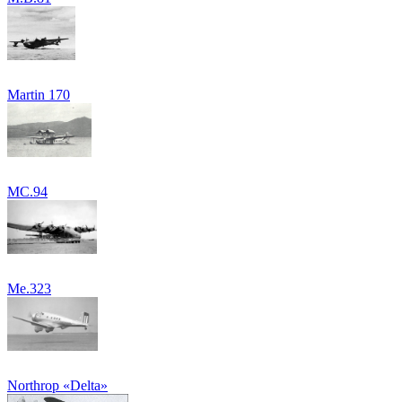
Martin 170
MC.94
Me.323
Northrop «Delta»