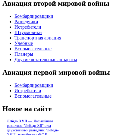
Авиация второй мировой войны
Бомбардировщики
Разведчики
Истребители
Штурмовики
Транспортная авиация
Учебные
Вспомогательные
Планеры
Другие летательные аппараты
Авиация первой мировой войны
Бомбардировщики
Истребители
Вспомогательные
Новое на сайте
Лебедь ХVII
— Дальнейшим
развитием "Лебедя-ХII" стал
двухстоечный разведчик "Лебедь-
XVII", разработанный С.Б
...