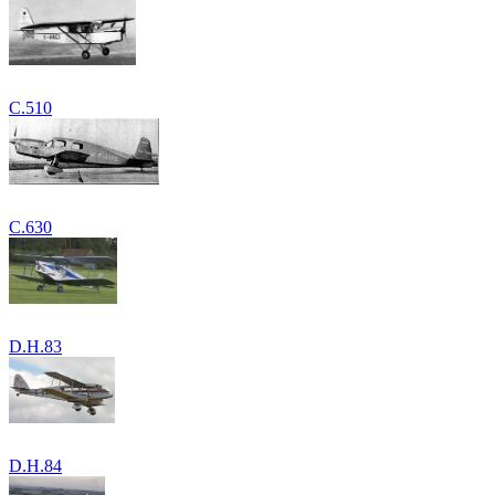
C.510
C.630
D.H.83
D.H.84