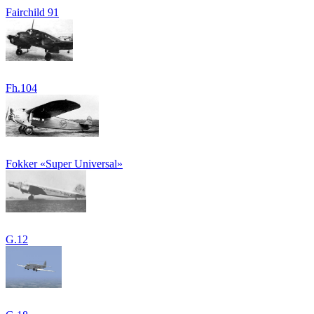
Fairchild 91
Fh.104
Fokker «Super Universal»
G.12