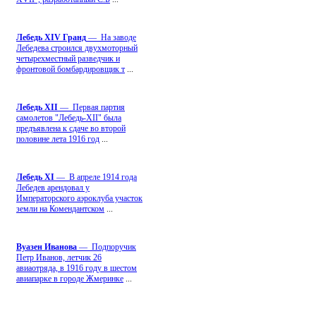
Лебедь ХIV Гранд
— На заводе
Лебедева строился двухмоторный
четырехместный разведчик и
фронтовой бомбардировщик т
...
Лебедь ХII
— Первая партия
самолетов "Лебедь-ХII" была
предъявлена к сдаче во второй
половине лета 1916 год
...
Лебедь ХI
— В апреле 1914 года
Лебедев арендовал у
Императорского аэроклуба участок
земли на Комендантском
...
Вуазен Иванова
— Подпоручик
Петр Иванов, летчик 26
авиаотряда, в 1916 году в шестом
авиапарке в городе Жмеринке
...