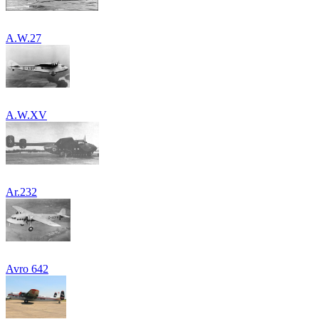
A.W.27
A.W.XV
Ar.232
Avro 642