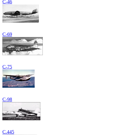
C-46
C-69
C-75
C-98
C.445