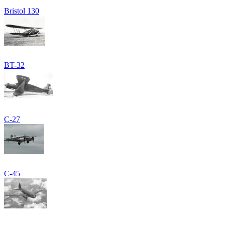
Bristol 130
BT-32
C-27
C-45