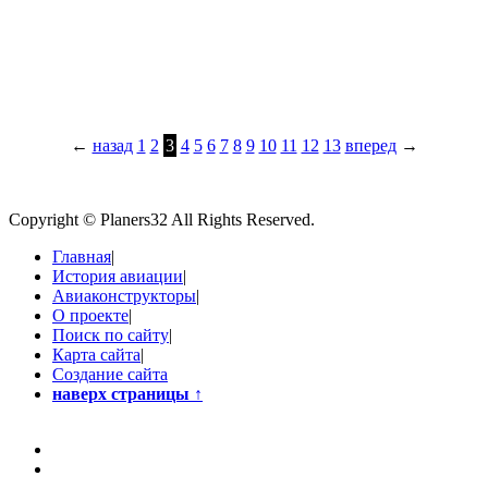
←
назад
1
2
3
4
5
6
7
8
9
10
11
12
13
вперед
→
Copyright © Planers32 All Rights Reserved.
Главная
|
История авиации
|
Авиаконструкторы
|
О проекте
|
Поиск по сайту
|
Карта сайта
|
Создание сайта
наверх страницы
↑