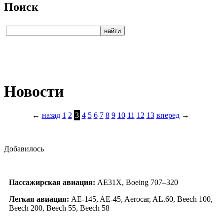
Поиск
Новости
←
назад
1
2
3
4
5
6
7
8
9
10
11
12
13
вперед
→
Добавилось
Пассажирская авиация:
AE31X, Boeing 707–320
Легкая авиация:
AE-145, AE-45, Aerocar, AL.60, Beech 100,
Beech 200, Beech 55, Beech 58