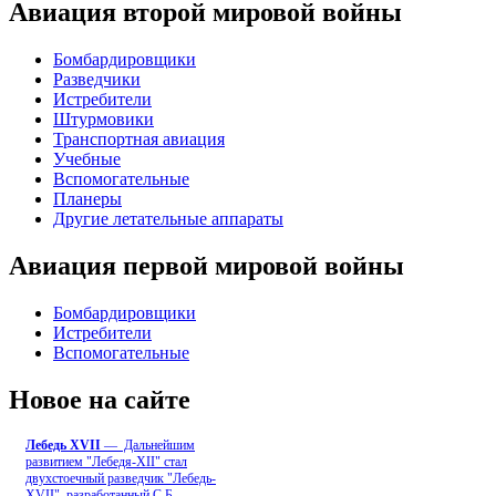
Авиация второй мировой войны
Бомбардировщики
Разведчики
Истребители
Штурмовики
Транспортная авиация
Учебные
Вспомогательные
Планеры
Другие летательные аппараты
Авиация первой мировой войны
Бомбардировщики
Истребители
Вспомогательные
Новое на сайте
Лебедь ХVII
— Дальнейшим
развитием "Лебедя-ХII" стал
двухстоечный разведчик "Лебедь-
XVII", разработанный С.Б
...