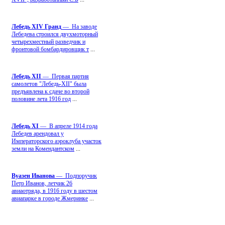
Лебедь ХIV Гранд
— На заводе
Лебедева строился двухмоторный
четырехместный разведчик и
фронтовой бомбардировщик т
...
Лебедь ХII
— Первая партия
самолетов "Лебедь-ХII" была
предъявлена к сдаче во второй
половине лета 1916 год
...
Лебедь ХI
— В апреле 1914 года
Лебедев арендовал у
Императорского аэроклуба участок
земли на Комендантском
...
Вуазен Иванова
— Подпоручик
Петр Иванов, летчик 26
авиаотряда, в 1916 году в шестом
авиапарке в городе Жмеринке
...