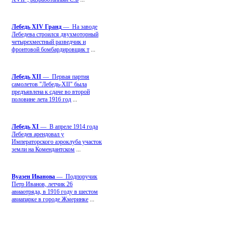
Лебедь ХIV Гранд
— На заводе
Лебедева строился двухмоторный
четырехместный разведчик и
фронтовой бомбардировщик т
...
Лебедь ХII
— Первая партия
самолетов "Лебедь-ХII" была
предъявлена к сдаче во второй
половине лета 1916 год
...
Лебедь ХI
— В апреле 1914 года
Лебедев арендовал у
Императорского аэроклуба участок
земли на Комендантском
...
Вуазен Иванова
— Подпоручик
Петр Иванов, летчик 26
авиаотряда, в 1916 году в шестом
авиапарке в городе Жмеринке
...