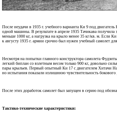
После неудачи в 1935 г. учебного варианта Ки 9 под двигател
одной машины. В результате в апреле 1935 Тачикава получила 
меньше 1000 кг, а нагрузка на крыло менее 35 кг/кв. м. Если К
к августу 1935 г. армии срочно был нужен учебный самолет д
Hесмотря на попытки главного конструктора самолета Фудзиты 
легкий биплан со взлетным весом только 900 кг, довольно с
пары крыльев. Первый опытный Ки 17 с двигателем Хитачи Ha 
но испытания показали излишнюю чувствительность бокового у
После этих доработок самолет был запущен в серию под обозна
Тактико-технические характеристики: