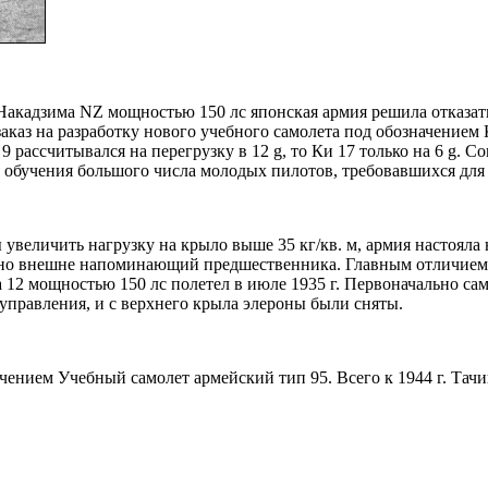
ь Hакадзима NZ мощностью 150 лс японская армия решила отказат
заказ на разработку нового учебного самолета под обозначением
и 9 рассчитывался на перегрузку в 12 g, то Ки 17 только на 6 g. 
ля обучения большого числа молодых пилотов, требовавшихся дл
увеличить нагрузку на крыло выше 35 кг/кв. м, армия настояла 
ильно внешне напоминающий предшественника. Главным отличием
12 мощностью 150 лс полетел в июле 1935 г. Первоначально сам
правления, и с верхнего крыла элероны были сняты.
чением Учебный самолет армейский тип 95. Всего к 1944 г. Тачи