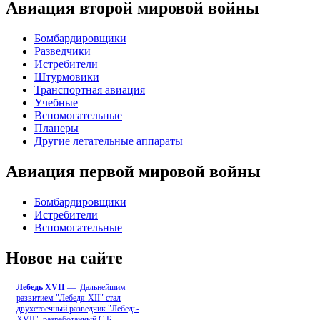
Авиация второй мировой войны
Бомбардировщики
Разведчики
Истребители
Штурмовики
Транспортная авиация
Учебные
Вспомогательные
Планеры
Другие летательные аппараты
Авиация первой мировой войны
Бомбардировщики
Истребители
Вспомогательные
Новое на сайте
Лебедь ХVII
— Дальнейшим
развитием "Лебедя-ХII" стал
двухстоечный разведчик "Лебедь-
XVII", разработанный С.Б
...