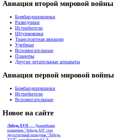
Авиация второй мировой войны
Бомбардировщики
Разведчики
Истребители
Штурмовики
Транспортная авиация
Учебные
Вспомогательные
Планеры
Другие летательные аппараты
Авиация первой мировой войны
Бомбардировщики
Истребители
Вспомогательные
Новое на сайте
Лебедь ХVII
— Дальнейшим
развитием "Лебедя-ХII" стал
двухстоечный разведчик "Лебедь-
XVII", разработанный С.Б
...