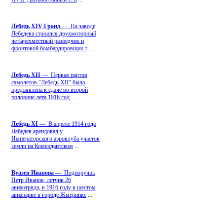
Лебедь ХIV Гранд
— На заводе
Лебедева строился двухмоторный
четырехместный разведчик и
фронтовой бомбардировщик т
...
Лебедь ХII
— Первая партия
самолетов "Лебедь-ХII" была
предъявлена к сдаче во второй
половине лета 1916 год
...
Лебедь ХI
— В апреле 1914 года
Лебедев арендовал у
Императорского аэроклуба участок
земли на Комендантском
...
Вуазен Иванова
— Подпоручик
Петр Иванов, летчик 26
авиаотряда, в 1916 году в шестом
авиапарке в городе Жмеринке
...