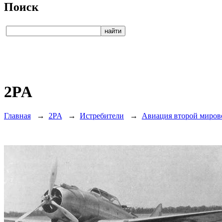
Поиск
2PA
Главная
→
2PA
→
Истребители
→
Авиация второй миров