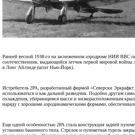
Ранней весной 1938-го на заснеженном аэродроме НИИ ВВС по
соотечественник, выдающийся летчик первой мировой войны А
в Лонг Айлэнде (штат Нью-Йорк).
Истребитель 2РА, разработанный фирмой «Северски Эркрафкт 
использоваться и как дальний разведчик. Подобно другим сам
охлаждения, убирающимся шасси и низкорасположенным крылом
наряду с хорошими аэродинамическими формами, обеспечивало
Еще одной особенностью 2РА стала конструкция задней пулеме
установки башенного типа. Стрелок и пулеметная турель закр