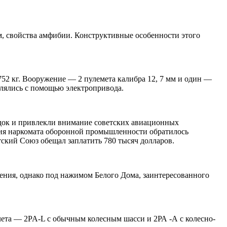
м, свойства амфибии. Конструктивные особенности этого
752 кг. Вооружение — 2 пулемета калибра 12, 7 мм и один —
влялись с помощью электропривода.
щадок и привлекли внимание советских авиационных
ения наркомата оборонной промышленности обратилось
тский Союз обещал заплатить 780 тысяч долларов.
ения, однако под нажимом Белого Дома, заинтересованного
ета — 2PA-L с обычным колесным шасси и 2РА -А с колесно-