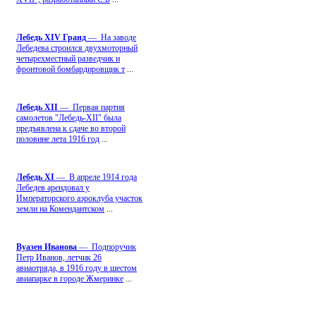
Лебедь ХIV Гранд
— На заводе
Лебедева строился двухмоторный
четырехместный разведчик и
фронтовой бомбардировщик т
...
Лебедь ХII
— Первая партия
самолетов "Лебедь-ХII" была
предъявлена к сдаче во второй
половине лета 1916 год
...
Лебедь ХI
— В апреле 1914 года
Лебедев арендовал у
Императорского аэроклуба участок
земли на Комендантском
...
Вуазен Иванова
— Подпоручик
Петр Иванов, летчик 26
авиаотряда, в 1916 году в шестом
авиапарке в городе Жмеринке
...