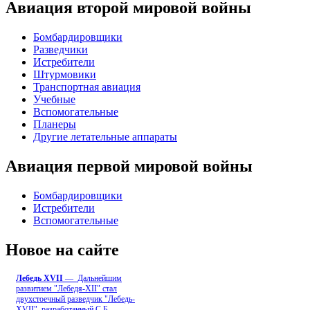
Авиация второй мировой войны
Бомбардировщики
Разведчики
Истребители
Штурмовики
Транспортная авиация
Учебные
Вспомогательные
Планеры
Другие летательные аппараты
Авиация первой мировой войны
Бомбардировщики
Истребители
Вспомогательные
Новое на сайте
Лебедь ХVII
— Дальнейшим
развитием "Лебедя-ХII" стал
двухстоечный разведчик "Лебедь-
XVII", разработанный С.Б
...