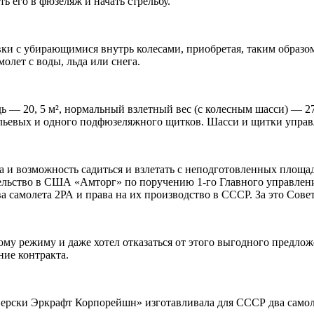
ть его в фюзеляж и начать стрельбу.
вки с убирающимися внутрь колесами, приобретая, таким образо
олет с воды, льда или снега.
адь — 20, 5 м², нормальный взлетный вес (с колесным шасси) — 2
рыльевых и одного подфюзеляжного щитков. Шасси и щитки упра
ета и возможность садиться и взлетать с неподготовленных пло
вительство в США «Амторг» по поручению 1-го Главного управл
 самолета 2РА и права на их производство в СССР. За это Сове
у режиму и даже хотел отказаться от этого выгодного предлож
ние контракта.
еверски Эркрафт Корпорейшн» изготавливала для СССР два самол