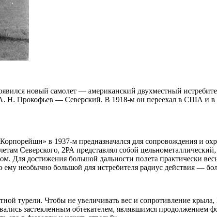
явился новый самолет — американский двухместный истребител
. Н. Прокофьев — Северский. В 1918-м он переехал в США и в
Корпорейшн» в 1937-м предназначался для сопровождения и ох
олетам Северского, 2РА представлял собой цельнометаллически
. Для достижения большой дальности полета практически весь
 ему необычно большой для истребителя радиус действия — бол
тной турели. Чтобы не увеличивать вес и сопротивление крыла
ывались застекленным обтекателем, являвшимся продолжением ф