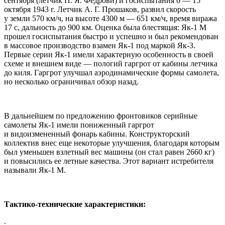
сентября (летчик П. Я. Федрови) и госиспытания 6 — 15
октября 1943 г. Летчик А. Г. Прошаков, развил скорость
у земли 570 км/ч, на высоте 4300 м — 651 км/ч, время виража
17 с, дальность до 900 км. Оценка была блестящая: Як-1 М
прошел госиспытания быстро и успешно и был рекомендован
в массовое производство взамен Як-1 под маркой Як-3.
Первые серии Як-1 имели характерную особенность в своей
схеме и внешнем виде — пологий гаргрот от кабины летчика
до киля. Гаргрот улучшал аэродинамические формы самолета,
но несколько ограничивал обзор назад.
В дальнейшем по предложению фронтовиков серийные
самолеты Як-1 имели пониженный гаргрот
и видоизмененный фонарь кабины. Конструкторский
коллектив внес еще некоторые улучшения, благодаря которым
был уменьшен взлетный вес машины (он стал равен 2660 кг)
и повысились ее летные качества. Этот вариант истребителя
называли Як-1 М.
Тактико-технические характеристики:
.