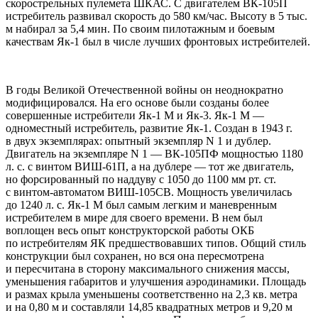
скорострельных пулемета ШКАС. С двигателем ВК-105П
истребитель развивал скорость до 580 км/час. Высоту в 5 тыс.
м набирал за 5,4 мин. По своим пилотажным и боевым
качествам Як-1 был в числе лучших фронтовых истребителей.
В годы Великой Отечественной войны он неоднократно
модифицировался. На его основе были созданы более
совершенные истребители Як-1 М и Як-3. Як-1 М —
одноместный истребитель, развитие Як-1. Создан в 1943 г.
в двух экземплярах: опытный экземпляр N 1 и дублер.
Двигатель на экземпляре N 1 — ВК-105ПФ мощностью 1180
л. с. с винтом ВИШ-61П, а на дублере — тот же двигатель,
но форсированный по наддуву с 1050 до 1100 мм рт. ст.
с винтом-автоматом ВИШ-105СВ. Мощность увеличилась
до 1240 л. с. Як-1 М был самым легким и маневренным
истребителем в мире для своего времени. В нем был
воплощен весь опыт конструкторской работы ОКБ
по истребителям ЯК предшествовавших типов. Общий стиль
конструкции был сохранен, но вся она пересмотрена
и пересчитана в сторону максимального снижения массы,
уменьшения габаритов и улучшения аэродинамики. Площадь
и размах крыла уменьшены соответственно на 2,3 кв. метра
и на 0,80 м и составляли 14,85 квадратных метров и 9,20 м