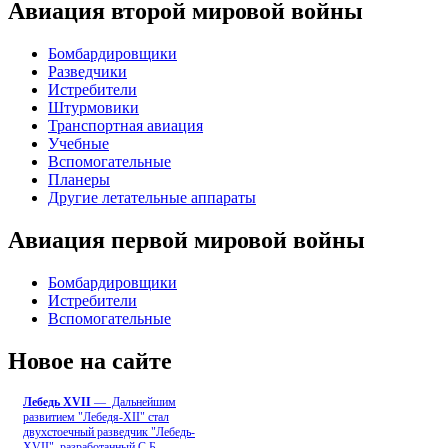
Авиация второй мировой войны
Бомбардировщики
Разведчики
Истребители
Штурмовики
Транспортная авиация
Учебные
Вспомогательные
Планеры
Другие летательные аппараты
Авиация первой мировой войны
Бомбардировщики
Истребители
Вспомогательные
Новое на сайте
Лебедь ХVII
— Дальнейшим
развитием "Лебедя-ХII" стал
двухстоечный разведчик "Лебедь-
XVII", разработанный С.Б
...