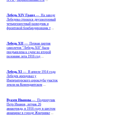
Лебедь ХIV Гранд
— На заводе
Лебедева строился двухмоторный
четырехместный разведчик и
фронтовой бомбардировщик т
...
Лебедь ХII
— Первая партия
самолетов "Лебедь-ХII" была
предъявлена к сдаче во второй
половине лета 1916 год
...
Лебедь ХI
— В апреле 1914 года
Лебедев арендовал у
Императорского аэроклуба участок
земли на Комендантском
...
Вуазен Иванова
— Подпоручик
Петр Иванов, летчик 26
авиаотряда, в 1916 году в шестом
авиапарке в городе Жмеринке
...