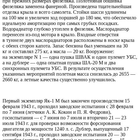
при прежних размерах фюзеляжа. Полотняная обшивка
фюзеляжа заменена фанерной. Произведена тщательнейшая
отделка крыла и всего самолета. Стойки шасси удлинены
на 100 мм и увеличен ход поршней до 180 мм, что обеспечило
идеальную амортизацию при самых грубых посадках.
Водорадиатор глубоко утоплен в фюзеляж. Маслорадиатор
перенесен из-под мотора в крыло. Входные отверстия
в туннеле двух маслорадиаторов расположены в носке крыла
с обеих сторон капота. Запас бензина был уменьшен на 30
кг и составлял 275 кг, а масла — 20 кг. Вооружение:
на экземпляре N 1 — одна пушка ШВАК и один пулемет УБС,
а на дублере — одна опытная пушка ША-20 М и два
синхронных пулемета УБС. В результате осуществления
указанных мероприятий полетная масса снизилась до 2655 —
2660 кг, а летные качества существенно улучшились.
Первый экземпляр Як-1 М был закончен производством 15
февраля 1943 г., проходил заводские испытания с 28 февраля
по 7 июня (летчики А. К. Кокин и П. Я. Федрови),
госиспытания — с 7 июня по 7 июля и вторично 21 — 23
июля 1943 г. для проверки возможности форсирования
двигателя до мощности 1240 л. с. Дублер, выпущенный 17
сентября 1943 г., проходил заводские испытания 20 — 30