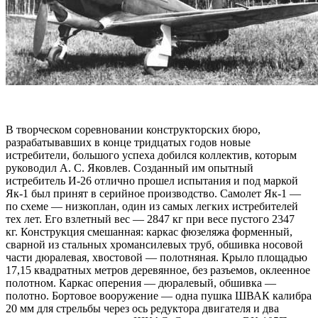
В творческом соревновании конструкторских бюро,
разрабатывавших в конце тридцатых годов новые
истребители, большого успеха добился коллектив, которым
руководил А. С. Яковлев. Созданный им опытный
истребитель И-26 отлично прошел испытания и под маркой
Як-1 был принят в серийное производство. Самолет Як-1 —
по схеме — низкоплан, один из самых легких истребителей
тех лет. Его взлетный вес — 2847 кг при весе пустого 2347
кг. Конструкция смешанная: каркас фюзеляжа форменный,
сварной из стальных хромансилевых труб, обшивка носовой
части дюралевая, хвостовой — полотняная. Крыло площадью
17,15 квадратных метров деревянное, без разъемов, оклеенное
полотном. Каркас оперения — дюралевый, обшивка —
полотно. Бортовое вооружение — одна пушка ШВАК калибра
20 мм для стрельбы через ось редуктора двигателя и два