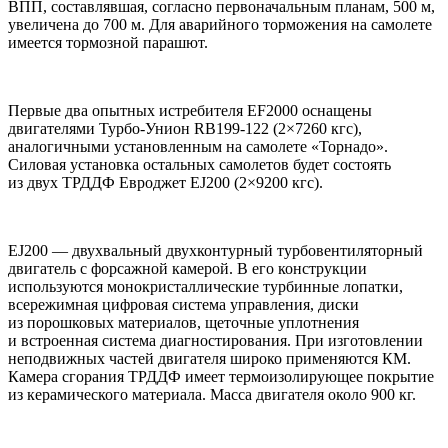
ВПП, составлявшая, согласно первоначальным планам, 500 м,
увеличена до 700 м. Для аварийного торможения на самолете
имеется тормозной парашют.
Первые два опытных истребителя EF2000 оснащены
двигателями Турбо-Унион RB199-122 (2×7260 кгс),
аналогичными установленным на самолете «Торнадо».
Силовая установка остальных самолетов будет состоять
из двух ТРДДФ Евроджет EJ200 (2×9200 кгс).
EJ200 — двухвальный двухконтурный турбовентиляторный
двигатель с форсажной камерой. В его конструкции
используются монокристаллические турбинные лопатки,
всережимная цифровая система управления, диски
из порошковых материалов, щеточные уплотнения
и встроенная система диагностирования. При изготовлении
неподвижных частей двигателя широко применяются КМ.
Камера сгорания ТРДДФ имеет термоизолирующее покрытие
из керамического материала. Масса двигателя около 900 кг.