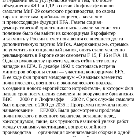
В Германии дело усугублялось еще и тем, что после
объединения ФРГ и ГДР в состав Люфтваффе вошли
самолеты МиГ-29 советского производства, по своим
характеристикам приближающиеся, а кое-в чем
и превосходящие будущий EFA. Газеты социал-
демократической ориентации высказывали мнение, что
полезнее было бы выйти из консорциума Еврофайтер
и закупить у России в счет погашения ее внешнего долга
дополнительную партию МиГов. Американцы же, стремясь
не упустить потенциальный рынок, опять стали усиленно
рекламировать в Европе свои самолеты F-15, F-16 и F/A-18.
Однако руководству проекта удалось отбить эту волну
нападок на EFA. В декабре 1992 г. состоялась встреча
министров обороны стран — участниц консорциума EFA.
В ее ходе был принят меморандум «О важных элементах
политического, военного и экономического подхода
в создании нового европейского истребителя», в котором был
назван срок поступления самолета на вооружение британских
ВВС — 2000 г. и Люфтваффе — 2002 г. Срок службы самолета
был определен с 2000 до 2035 г. Программа получила новое
наименование — EF2000. Были рассмотрены проблемы
политического и военного характера, вставшие перед
консорциумом, такие, как трудность взаимной увязки работ
между странами-участницами, вопрос серийного
производства — организация окончательной сборки в одной