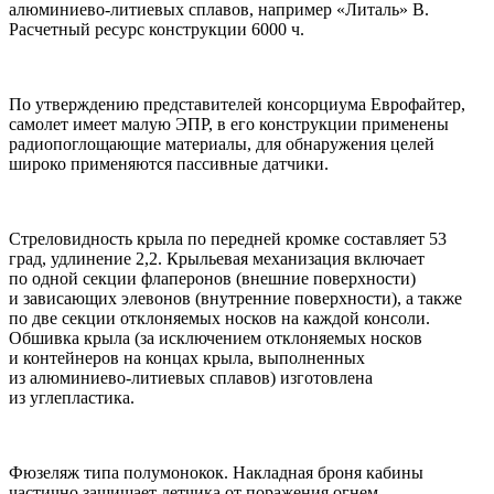
алюминиево-литиевых сплавов, например «Литаль» В.
Расчетный ресурс конструкции 6000 ч.
По утверждению представителей консорциума Еврофайтер,
самолет имеет малую ЭПР, в его конструкции применены
радиопоглощающие материалы, для обнаружения целей
широко применяются пассивные датчики.
Стреловидность крыла по передней кромке составляет 53
град, удлинение 2,2. Крыльевая механизация включает
по одной секции флаперонов (внешние поверхности)
и зависающих элевонов (внутренние поверхности), а также
по две секции отклоняемых носков на каждой консоли.
Обшивка крыла (за исключением отклоняемых носков
и контейнеров на концах крыла, выполненных
из алюминиево-литиевых сплавов) изготовлена
из углепластика.
Фюзеляж типа полумонокок. Накладная броня кабины
частично защищает летчика от поражения огнем