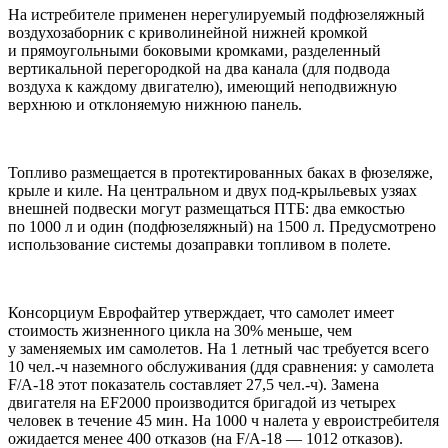
На истребителе применен нерегулируемый подфюзеляжный
воздухозаборник с криволинейной нижней кромкой
и прямоугольными боковыми кромками, разделенный
вертикальной перегородкой на два канала (для подвода
воздуха к каждому двигателю), имеющий неподвижную
верхнюю и отклоняемую нижнюю панель.
Топливо размещается в протектированных баках в фюзеляже,
крыле и киле. На центральном и двух под-крыльевых узяах
внешней подвески могут размещаться ПТБ: два емкостью
по 1000 л и один (подфюзеляжный) на 1500 л. Предусмотрено
использование системы дозаправки топливом в полете.
Консорциум Еврофайтер утверждает, что самолет имеет
стоимость жизненного цикла на 30% меньше, чем
у заменяемых им самолетов. На 1 летный час требуется всего
10 чел.-ч наземного обслуживания (ддя сравнения: у самолета
F/A-18 этот показатель составляет 27,5 чел.-ч). Замена
двигателя на EF2000 производится бригадой из четырех
человек в течение 45 мин. На 1000 ч налета у евроистребителя
ожидается менее 400 отказов (на F/A-18 — 1012 отказов).