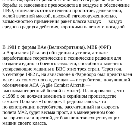
борьбы за завоевание превосходства в воздухе и обеспечение
ПВО, отличались относительной простотой, дешевизной,
малой взлетной массой, высокой тяговооруженностью,
возможностью применения ракет класса воздух — воздух
среднего радиуса действия, короткими валетом и посадкой.
В 1981 г. фирмы ВАе (Великобритания), МВБ (ФРГ)
и Аэриталия (Италия) объединили усилия, а также
наработанные теоретические и технические решения для
создания единого боевого самолета, способного заменить
устаревающие машины в ВВС этих трех стран. Через год,
в сентябре 1982 г., на авиасалоне в Фарнборо был представлен
макет их совместного «детища» — истребитель, получивший
обозначение АСА (Agile Combat Aircraft —
высокоманевренный боевой самолет). Планировалось, что
с 1989 г. он должен заменить в серийном производстве
самолет Панавиа «Торнадо». Предполагалось, что
по конструкции истребитель, рассчитанный на скорость
полета М=2, будет весьма прост, а в маневренном бою
на горизонтали превзойдет большинство существующих
машин своего класса.