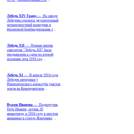
Лебедь ХIV Гранд
— На заводе
Лебедева строился двухмоторный
четырехместный разведчик и
фронтовой бомбардировщик т
...
Лебедь ХII
— Первая партия
самолетов "Лебедь-ХII" была
предъявлена к сдаче во второй
половине лета 1916 год
...
Лебедь ХI
— В апреле 1914 года
Лебедев арендовал у
Императорского аэроклуба участок
земли на Комендантском
...
Вуазен Иванова
— Подпоручик
Петр Иванов, летчик 26
авиаотряда, в 1916 году в шестом
авиапарке в городе Жмеринке
...