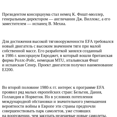
Президентом консорциума стал немец К. Фишт-мюллер,
генеральным директором — англичанин Дж. Виллокс, а его
заместителем — испанец В. Мехиа.
Для достижения высокой тяговооруженности EFA требовался
новый двигатель с высоким значением тяги при малой
собственной массе. Его разработкой занялся созданный
в 1986 г. консорциум Евроджет, в который вошли британская
фирма Роллс-Ройс, немецкая MTU, итальянская Фиат
и испанская Сенер. Проект двигателя получил наименование
EJ200.
Во второй половине 1980-х гг. интерес к программе EFA
проявил ряд малых европейских стран: Бельгия, Дания,
Голландия и Норвегия. Но в условиях потепления
международной обстановки и значительного уменьшения
вероятности войны в Европе эти страны предпочли
совершенствовать парк самолетов, уже стоявших
на вооружении, чем закупать недешевые новые самолеты.