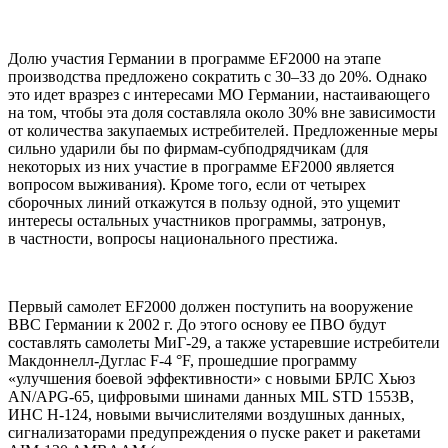
Долю участия Германии в программе EF2000 на этапе
производства предложено сократить с 30–33 до 20%. Однако
это идет вразрез с интересами МО Германии, настаивающего
на том, чтобы эта доля составляла около 30% вне зависимости
от количества закупаемых истребителей. Предложенные меры
сильно ударили бы по фирмам-субподрядчикам (для
некоторых из них участие в программе EF2000 является
вопросом выживания). Кроме того, если от четырех
сборочных линий откажутся в пользу одной, это ущемит
интересы остальных участников программы, затронув,
в частности, вопросы национального престижа.
Первый самолет EF2000 должен поступить на вооружение
ВВС Германии к 2002 г. До этого основу ее ПВО будут
составлять самолеты МиГ-29, а также устаревшие истребители
Макдоннелл-Дуглас F-4 °F, прошедшие программу
«улучшения боевой эффективности» с новыми БРЛС Хьюз
AN/APG-65, цифровыми шинами данных MIL STD 1553В,
ИНС Н-124, новыми вычислителями воздушных данных,
сигнализаторами предупреждения о пуске ракет и ракетами