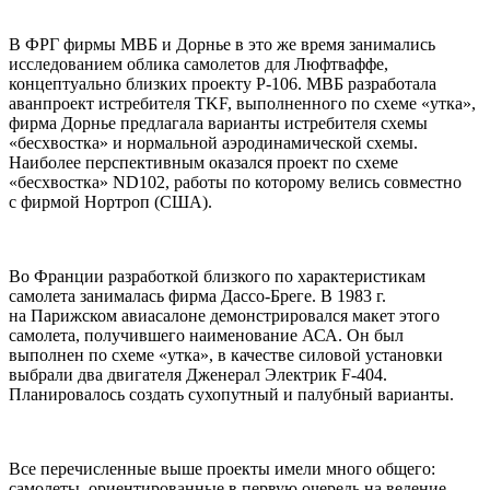
В ФРГ фирмы МВБ и Дорнье в это же время занимались
исследованием облика самолетов для Люфтваффе,
концептуально близких проекту Р-106. МВБ разработала
аванпроект истребителя TKF, выполненного по схеме «утка»,
фирма Дорнье предлагала варианты истребителя схемы
«бесхвостка» и нормальной аэродинамической схемы.
Наиболее перспективным оказался проект по схеме
«бесхвостка» ND102, работы по которому велись совместно
с фирмой Нортроп (США).
Во Франции разработкой близкого по характеристикам
самолета занималась фирма Дассо-Бреге. В 1983 г.
на Парижском авиасалоне демонстрировался макет этого
самолета, получившего наименование АСА. Он был
выполнен по схеме «утка», в качестве силовой установки
выбрали два двигателя Дженерал Электрик F-404.
Планировалось создать сухопутный и палубный варианты.
Все перечисленные выше проекты имели много общего:
самолеты, ориентированные в первую очередь на ведение