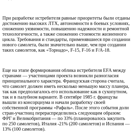
При разработке истребителя равные приоритеты были отданы
достижению высоких ЛТХ, автономности в боевых условиях,
снижению уязвимости, повышению надежности и ремонтной
технологичности, а также снижению стоимости жизненного
цикла. Требования и стандарты, применявшиеся при создании
нового самолета, были значительно выше, чем при создании
таких самолетов, как «Торнадо», F-15, F-16 и F/A-18.
Еще на этапе формирования облика истребителя EFA между
странами — участницами проекта возникли разногласия
принципиального характера. Французская сторона считала,
что самолет должен иметь несколько меньшую массу планера,
так как предполагалось его использование как в сухопутном,
так и в палубном варианте. В сентябре 1985 г. французы
вышли из консорциума и начали разработку своей
собственной программы «Рафаль». После этого события доли
стран-участниц перераспределились следующим образом:
ФРГ и Великобритания — по 33% (планировалось закупить
по 250 самолетов), Италия -21% (200 самолетов) и Испания —
13% (100 самолетов).