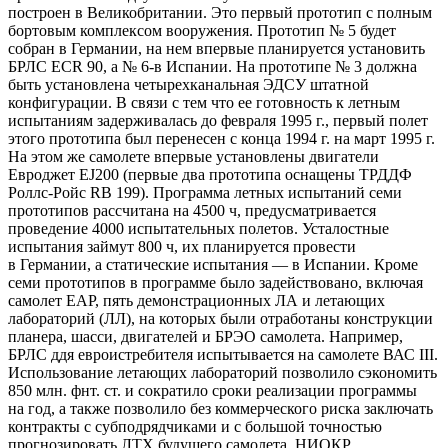
построен в Великобритании. Это первый прототип с полным
бортовым комплексом вооружения. Прототип № 5 будет
собран в Германии, на нем впервые планируется установить
БРЛС ECR 90, а № 6-в Испании. На прототипе № 3 должна
быть установлена четырехканальная ЭДСУ штатной
конфигурации. В связи с тем что ее готовность к летным
испытаниям задерживалась до февраля 1995 г., первый полет
этого прототипа был перенесен с конца 1994 г. на март 1995 г.
На этом же самолете впервые установлены двигатели
Евроджет EJ200 (первые два прототипа оснащены ТРДДФ
Роллс-Ройс RB 199). Программа летных испытаний семи
прототипов рассчитана на 4500 ч, предусматривается
проведение 4000 испытательных полетов. Усталостные
испытания займут 800 ч, их планируется провести
в Германии, а статические испытания — в Испании. Кроме
семи прототипов в программе было задействовано, включая
самолет ЕАР, пять демонстрационных ЛА и летающих
лабораторий (ЛЛ), на которых были отработаны конструкции
планера, шасси, двигателей и БРЭО самолета. Например,
БРЛС ддя евроистребителя испытывается на самолете ВАС III.
Использование летающих лабораторий позволило сэкономить
850 млн. фнт. ст. и сократило сроки реализации программы
на год, а также позволило без коммерческого риска заключать
контракты с субподрядчиками и с большой точностью
прогнозировать ЛТХ будущего самолета. НИОКР