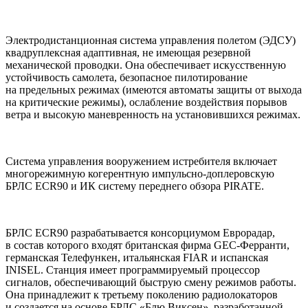
Электродистанционная система управления полетом (ЭДСУ)
квадруплексная адаптивная, не имеющая резервной
механической проводки. Она обеспечивает искусственную
устойчивость самолета, безопасное пилотирование
на предельных режимах (имеются автоматы защиты от выхода
на критические режимы), ослабление воздействия порывов
ветра и высокую маневренность на установившихся режимах.
Система управления вооружением истребителя включает
многорежимную когерентную импульсно-доплеровскую
БРЛС ECR90 и ИК систему переднего обзора PIRATE.
БРЛС ECR90 разрабатывается консорциумом Еврорадар,
в состав которого входят британская фирма GEC-Ферранти,
германская Телефункен, итальянская FIAR и испанская
INISEL. Станция имеет программируемый процессор
сигналов, обеспечивающий быструю смену режимов работы.
Она принадлежит к третьему поколению радиолокаторов
и создается на основе БРЛС «Блю Виксен», разработанной