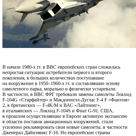
В начале 1980-х гг. в ВВС европейских стран сложилась
непростая ситуация: истребители первого и второго
поколения, в больших количествах поступавшие
на вооружение в 1950–1960-х гг. и составлявшие основу
самолетного парка, морально и физически устаревали.
В частности, в ВВС ФРГ требовали замены самолеты Локхид
F-104G «Старфайтер» и Макдоннелл-Дуглас F-4 F «Фантом»
2, в британских — F-4K/M и ВАС «Лайтнинг»,
в итальянских — Локхид F-104S и Фиат G-91. США,
в прошлом осуществлявшие в Европе активную экспансию
в области поставок авиационных вооружений, стали
усиленно рекламировать свои новые самолеты, в частности
Дженерал Дайнэмикс F-16. Но европейские страны