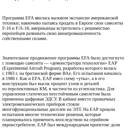
Программа EFA явилась вызовом экспансии американской
техники; навязчиво пытаясь продать в Европе свои самолеты
F-16 и F/A-18, американцы встретились с решимостью
европейцев развивать свою авиапромышленность
собственными силами.
Значительное продвижение программы EFA было достигнуто
с помощью самолета — «демонстратора технологии» ЕАР
(Experimental Aircraft Program), разработка которого велась
с 1983 г. на британской фирме ВАе. Его испытания начались
в 1986 г. Как и EFA, ЕАР имел схему «утка», а в его
конструкции был высок процент узлов и деталей
из перспективных КМ, в частности из углепластика. Для
управления статически неустойчивым самолетом была
применена цифровая ЭДСУ. В кабине вместо привычных
электромеханических приборов стояли
многофункциональные дисплеи на ЭЛТ. На ЕАР прошли
испытания многие технические решения, которые
планировалось применить впоследствии на серийном
евроистребителе. ЕАР был международным проектом: доля