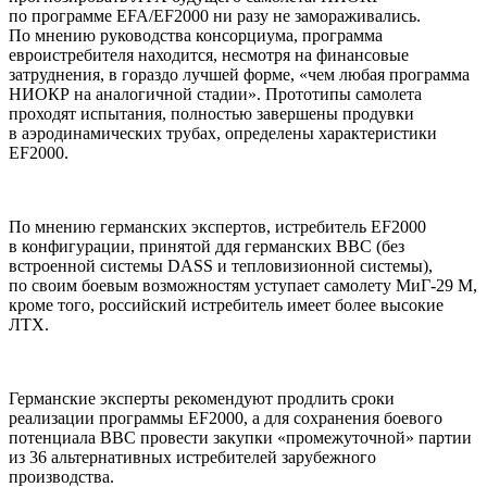
по программе EFA/EF2000 ни разу не замораживались.
По мнению руководства консорциума, программа
евроистребителя находится, несмотря на финансовые
затруднения, в гораздо лучшей форме, «чем любая программа
НИОКР на аналогичной стадии». Прототипы самолета
проходят испытания, полностью завершены продувки
в аэродинамических трубах, определены характеристики
EF2000.
По мнению германских экспертов, истребитель EF2000
в конфигурации, принятой ддя германских ВВС (без
встроенной системы DASS и тепловизионной системы),
по своим боевым возможностям уступает самолету МиГ-29 М,
кроме того, российский истребитель имеет более высокие
ЛТХ.
Германские эксперты рекомендуют продлить сроки
реализации программы EF2000, а для сохранения боевого
потенциала ВВС провести закупки «промежуточной» партии
из 36 альтернативных истребителей зарубежного
производства.