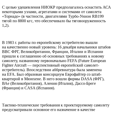
С целью удешевления НИОКР предполагалось оснастить АСА
некоторыми узлами, агрегатами и системами от самолета
«Торнадо» (в частности, двигателями Турбо-Унион RB199
тягой по 8800 кгс, что обеспечивало бы тяговооруженность
1,2).
В 1983 г. работы по европейскому истребителю вышли
на качественно новый уровень: 16 декабря начальники штабов
ВВС ФРГ, Великобритании, Франции, Италии и Испании
пришли к соглашению об основных требованиях к новому
самолету, названному первоначально FEFA (Future European
Fighter Aircraft — перспективный европейский самолет-
истребитель). Впоследствии аббревиатура была заменена
на EFA. Был образован консорциум Еврофайтер со штаб-
квартирой в Мюнхене. В него вошли фирмы DASA (ФРГ),
ВАе (Великобритания), Аления (Италия), Дассо-Бреге
(Франция) и CASA (Испания).
Тактико-технические требования к проектируемому самолету
предусматривали основное его назначение в качестве