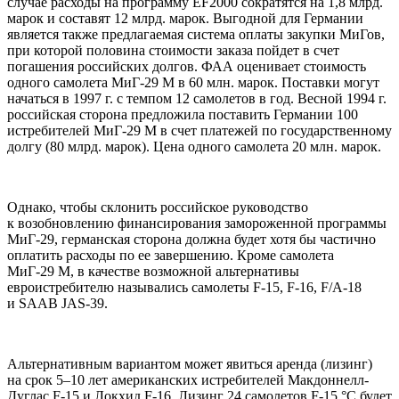
случае расходы на программу EF2000 сократятся на 1,8 млрд.
марок и составят 12 млрд. марок. Выгодной для Германии
является также предлагаемая система оплаты закупки МиГов,
при которой половина стоимости заказа пойдет в счет
погашения российских долгов. ФАА оценивает стоимость
одного самолета МиГ-29 М в 60 млн. марок. Поставки могут
начаться в 1997 г. с темпом 12 самолетов в год. Весной 1994 г.
российская сторона предложила поставить Германии 100
истребителей МиГ-29 М в счет платежей по государственному
долгу (80 млрд. марок). Цена одного самолета 20 млн. марок.
Однако, чтобы склонить российское руководство
к возобновлению финансирования замороженной программы
МиГ-29, германская сторона должна будет хотя бы частично
оплатить расходы по ее завершению. Кроме самолета
МиГ-29 М, в качестве возможной альтернативы
евроистребителю назывались самолеты F-15, F-16, F/A-18
и SAAB JAS-39.
Альтернативным вариантом может явиться аренда (лизинг)
на срок 5–10 лет американских истребителей Макдоннелл-
Дуглас F-15 и Локхид F-16. Лизинг 24 самолетов F-15 °C будет