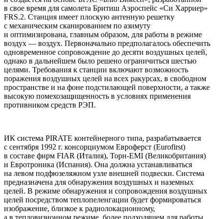
в свое время для самолета Бритиш Аэроспейс «Си Харриер»
FRS.2. Станция имеет плоскую антенную решетку
с механическим сканированием по азимуту
и оптимизирована, главным образом, для работы в режиме
воздух — воздух. Первоначально предполагалось обеспечить
одновременное сопровождение до десяти воздушных целей,
однако в дальнейшем было решено ограничиться шестью
целями. Требования к станции включают возможность
поражения воздушных целей на всех ракурсах, в свободном
пространстве и на фоне подстилающей поверхности, а также
высокую помехозащищенность в условиях применения
противником средств РЭП.
ИК система PIRATE контейнерного типа, разрабатывается
с сентября 1992 г. консорциумом Евроферст (Eurofirst)
в составе фирм FIAR (Италия), Торн-EMI (Великобритания)
и Евротроника (Испания). Она должна устанавливаться
на левом подфюзеляжном узле внешней подвески. Система
предназначена для обнаружения воздушных и наземных
целей. В режиме обнаружения и сопровождения воздушных
целей посредством теплопеленгации будет формироваться
изображение, близкое к радиолокационному,
а в тепловизионном режиме, более подходящем для работы