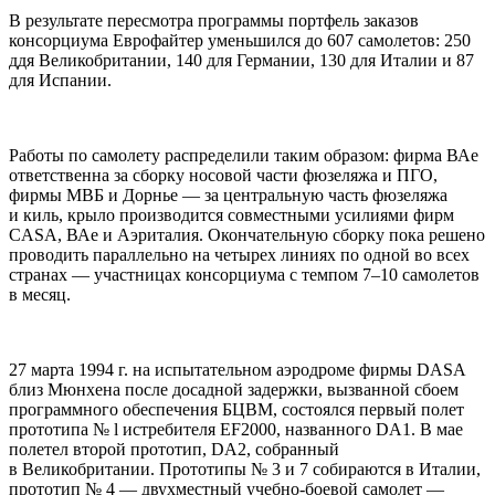
В результате пересмотра программы портфель заказов
консорциума Еврофайтер уменьшился до 607 самолетов: 250
ддя Великобритании, 140 для Германии, 130 для Италии и 87
для Испании.
Работы по самолету распределили таким образом: фирма ВАе
ответственна за сборку носовой части фюзеляжа и ПГО,
фирмы МВБ и Дорнье — за центральную часть фюзеляжа
и киль, крыло производится совместными усилиями фирм
CASA, ВАе и Аэриталия. Окончательную сборку пока решено
проводить параллельно на четырех линиях по одной во всех
странах — участницах консорциума с темпом 7–10 самолетов
в месяц.
27 марта 1994 г. на испытательном аэродроме фирмы DASA
близ Мюнхена после досадной задержки, вызванной сбоем
программного обеспечения БЦВМ, состоялся первый полет
прототипа № l истребителя EF2000, названного DA1. В мае
полетел второй прототип, DA2, собранный
в Великобритании. Прототипы № 3 и 7 собираются в Италии,
прототип № 4 — двухместный учебно-боевой самолет —