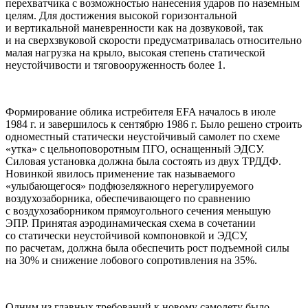
перехватчика с возможностью нанесения ударов по наземным
целям. Для достижения высокой горизонтальной
и вертикальной маневренности как на дозвуковой, так
и на сверхзвуковой скорости предусматривалась относительно
малая нагрузка на крыло, высокая степень статической
неустойчивости и тяговооруженность более 1.
Формирование облика истребителя EFA началось в июле
1984 г. и завершилось к сентябрю 1986 г. Было решено строить
одноместный статически неустойчивый самолет по схеме
«утка» с цельноповоротным ПГО, оснащенный ЭДСУ.
Силовая установка должна была состоять из двух ТРДДФ.
Новинкой явилось применение так называемого
«улыбающегося» подфюзеляжного нерегулируемого
воздухозаборника, обеспечивающего по сравнению
с воздухозаборником прямоугольного сечения меньшую
ЭПР. Принятая аэродинамическая схема в сочетании
со статически неустойчивой компоновкой и ЭДСУ,
по расчетам, должна была обеспечить рост подъемной силы
на 30% и снижение лобового сопротивления на 35%.
Одним из главных требований к новому самолету было