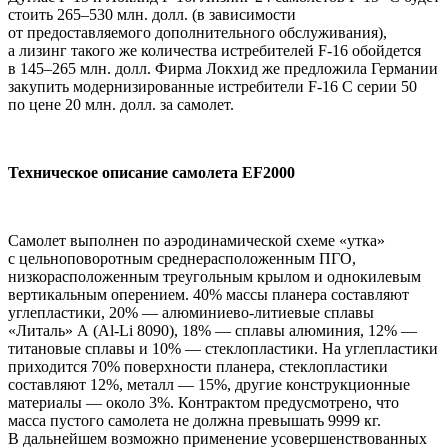
стоить 265–530 млн. долл. (в зависимости
от предоставляемого дополнительного обслуживания),
а лизинг такого же количества истребителей F-16 обойдется
в 145–265 млн. долл. Фирма Локхид же предложила Германии
закупить модернизированные истребители F-16 C серии 50
по цене 20 млн. долл. за самолет.
Техническое описание самолета EF2000
Самолет выполнен по аэродинамической схеме «утка»
с цельноповоротным среднерасположенным ПГО,
низкорасположенным треугольным крылом и однокилевым
вертикальным оперением. 40% массы планера составляют
углепластики, 20% — алюминиево-литиевые сплавы
«Литаль» А (Al-Li 8090), 18% — сплавы алюминия, 12% —
титановые сплавы и 10% — стеклопластики. На углепластики
приходится 70% поверхности планера, стеклопластики
составляют 12%, металл — 15%, другие конструкционные
материалы — около 3%. Контрактом предусмотрено, что
масса пустого самолета не должна превышать 9999 кг.
В дальнейшем возможно применение усовершенствованных