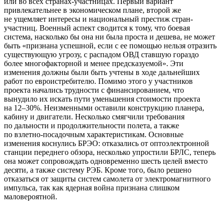
или во всех странах-участницах. Первый вариант
привлекательнее в экономическом плане, второй же
не ущемляет интересы и национальный престиж стран-
участниц. Военный аспект сводится к тому, что боевая
система, насколько бы она ни была проста и дешева, не может
быть «признана успешной, если с ее помощью нельзя отразить
существующую угрозу, с распадом ОВД ставшую гораздо
более многофакторной и менее предсказуемой». Эти
изменения должны были быть учтены в ходе дальнейших
работ по евроистребителю. Помимо этого у участников
проекта начались трудности с финансированием, что
вынудило их искать пути уменьшения стоимости проекта
на 12–30%. Неизменными оставили конструкцию планера,
кабину и двигатели. Несколько смягчили требования
по дальности и продолжительности полета, а также
по взлетно-посадочным характеристикам. Основные
изменения коснулись БРЭО: отказались от оптоэлектронной
станции переднего обзора, несколько упростили БРЛС, теперь
она может сопровождать одновременно шесть целей вместо
десяти, а также систему РЭБ. Кроме того, было решено
отказаться от защиты систем самолета от электромагнитного
импульса, так как ядерная война признана слишком
маловероятной.