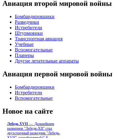
Авиация второй мировой войны
Бомбардировщики
Разведчики
Истребители
Штурмовики
Транспортная авиация
Учебные
Вспомогательные
Планеры
Другие летательные аппараты
Авиация первой мировой войны
Бомбардировщики
Истребители
Вспомогательные
Новое на сайте
Лебедь ХVII
— Дальнейшим
развитием "Лебедя-ХII" стал
двухстоечный разведчик "Лебедь-
XVII", разработанный С.Б
...