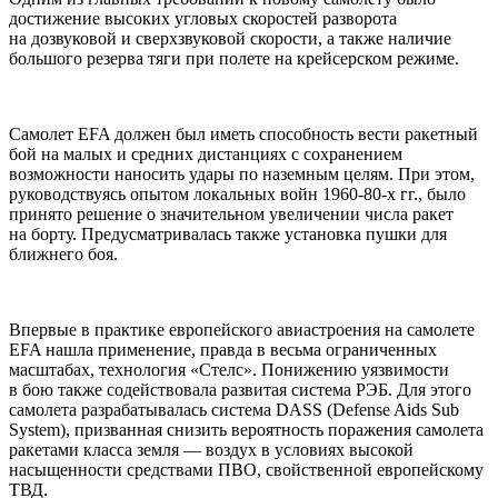
достижение высоких угловых скоростей разворота
на дозвуковой и сверхзвуковой скорости, а также наличие
большого резерва тяги при полете на крейсерском режиме.
Самолет EFA должен был иметь способность вести ракетный
бой на малых и средних дистанциях с сохранением
возможности наносить удары по наземным целям. При этом,
руководствуясь опытом локальных войн 1960-80-х гг., было
принято решение о значительном увеличении числа ракет
на борту. Предусматривалась также установка пушки для
ближнего боя.
Впервые в практике европейского авиастроения на самолете
EFA нашла применение, правда в весьма ограниченных
масштабах, технология «Стелc». Понижению уязвимости
в бою также содействовала развитая система РЭБ. Для этого
самолета разрабатывалась система DASS (Defense Aids Sub
System), призванная снизить вероятность поражения самолета
ракетами класса земля — воздух в условиях высокой
насыщенности средствами ПВО, свойственной европейскому
ТВД.