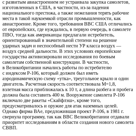
с развитым авиастроением не устраивала закупка самолетов,
изготовленных в США, в частности, из-за падения
национального престижа, а также нежелания терять рабочие
места в такой наукоемкой отрасли промышленности, как
авиастроение. Кроме того, требования ВВС США отличались
от европейских, где нуждались, в первую очередь, в самолете
ПВО, тогда как американцы предлагали истребитель,
ориентированный в значительной степени на решение
ударных задач и неспособный нести УР класса воздух —
воздух средней дальности. В этих условиях европейские
государства активизировали исследования по боевым
самолетам собственной конструкции. В частности,
в Великобритании начались работы по истребителю
с индексом Р-106, который должен был иметь
аэродинамическую схему «утка», треугольное крыло и один
двигатель. Расчетная скорость соответствовала М=1,8,
взлетная масса приближалась к 10 т, а длина разбега и пробега
должна была составить 400 м. Вооружение самолета Р-106
включало две ракеты «Скайфлэш», кроме того,
предусматривалось и оружие для атак наземных целей.
Однако фирма ВАe, предложившая проект Р-106, в 1981 г.
свернула программу, так как ВВС Великобритании отдавали
приоритет исследованиям в области создания нового самолета
СВВП.