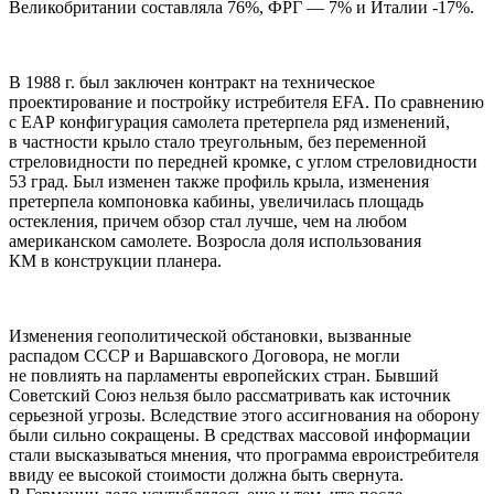
Великобритании составляла 76%, ФРГ — 7% и Италии -17%.
В 1988 г. был заключен контракт на техническое
проектирование и постройку истребителя EFA. По сравнению
с ЕАР конфигурация самолета претерпела ряд изменений,
в частности крыло стало треугольным, без переменной
стреловидности по передней кромке, с углом стреловидности
53 град. Был изменен также профиль крыла, изменения
претерпела компоновка кабины, увеличилась площадь
остекления, причем обзор стал лучше, чем на любом
американском самолете. Возросла доля использования
КМ в конструкции планера.
Изменения геополитической обстановки, вызванные
распадом СССР и Варшавского Договора, не могли
не повлиять на парламенты европейских стран. Бывший
Советский Союз нельзя было рассматривать как источник
серьезной угрозы. Вследствие этого ассигнования на оборону
были сильно сокращены. В средствах массовой информации
стали высказываться мнения, что программа евроистребителя
ввиду ее высокой стоимости должна быть свернута.