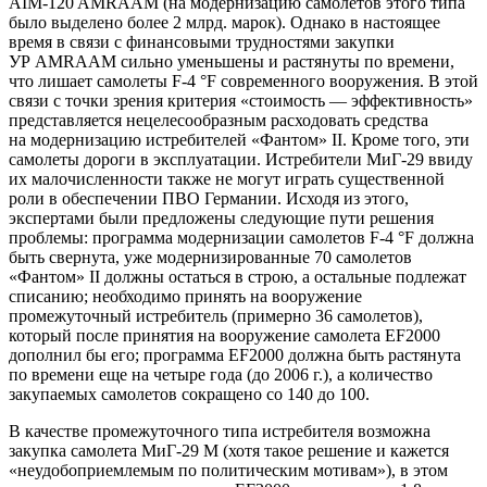
AIM-120 AMRAAM (на модернизацию самолетов этого типа
было выделено более 2 млрд. марок). Однако в настоящее
время в связи с финансовыми трудностями закупки
УР AMRAAM сильно уменьшены и растянуты по времени,
что лишает самолеты F-4 °F современного вооружения. В этой
связи с точки зрения критерия «стоимость — эффективность»
представляется нецелесообразным расходовать средства
на модернизацию истребителей «Фантом» II. Кроме того, эти
самолеты дороги в эксплуатации. Истребители МиГ-29 ввиду
их малочисленности также не могут играть существенной
роли в обеспечении ПВО Германии. Исходя из этого,
экспертами были предложены следующие пути решения
проблемы: программа модернизации самолетов F-4 °F должна
быть свернута, уже модернизированные 70 самолетов
«Фантом» II должны остаться в строю, а остальные подлежат
списанию; необходимо принять на вооружение
промежуточный истребитель (примерно 36 самолетов),
который после принятия на вооружение самолета EF2000
дополнил бы его; программа EF2000 должна быть растянута
по времени еще на четыре года (до 2006 г.), а количество
закупаемых самолетов сокращено со 140 до 100.
В качестве промежуточного типа истребителя возможна
закупка самолета МиГ-29 М (хотя такое решение и кажется
«неудобоприемлемым по политическим мотивам»), в этом