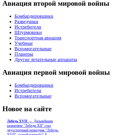
Авиация второй мировой войны
Бомбардировщики
Разведчики
Истребители
Штурмовики
Транспортная авиация
Учебные
Вспомогательные
Планеры
Другие летательные аппараты
Авиация первой мировой войны
Бомбардировщики
Истребители
Вспомогательные
Новое на сайте
Лебедь ХVII
— Дальнейшим
развитием "Лебедя-ХII" стал
двухстоечный разведчик "Лебедь-
XVII", разработанный С.Б
...