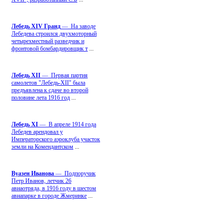
Лебедь ХIV Гранд
— На заводе
Лебедева строился двухмоторный
четырехместный разведчик и
фронтовой бомбардировщик т
...
Лебедь ХII
— Первая партия
самолетов "Лебедь-ХII" была
предъявлена к сдаче во второй
половине лета 1916 год
...
Лебедь ХI
— В апреле 1914 года
Лебедев арендовал у
Императорского аэроклуба участок
земли на Комендантском
...
Вуазен Иванова
— Подпоручик
Петр Иванов, летчик 26
авиаотряда, в 1916 году в шестом
авиапарке в городе Жмеринке
...