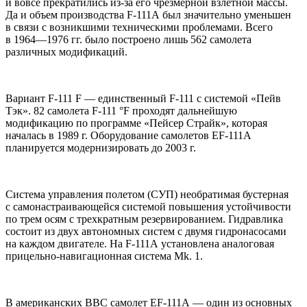
и вовсе прекратились из-за его чрезмерной взлетной массы.
Да и объем производства F-111А был значительно уменьшен
в связи с возникшими техническими проблемами. Всего
в 1964—1976 гг. было построено лишь 562 самолета
различных модификаций.
Вариант F-111 F — единственный F-111 с системой «Пейв
Тэк». 82 самолета F-111 °F проходят дальнейшую
модификацию по программе «Пейсер Страйк», которая
началась в 1989 г. Оборудование самолетов EF-111A
планируется модернизировать до 2003 г.
Система управления полетом (СУП) необратимая бустерная
с самонастраивающейся системой повышения устойчивости
по трем осям с трехкратным резервированием. Гидравлика
состоит из двух автономных систем с двумя гидронасосами
на каждом двигателе. На F-111А установлена аналоговая
прицельно-навигационная система Mk. 1.
В американских ВВС самолет EF-111А — один из основных