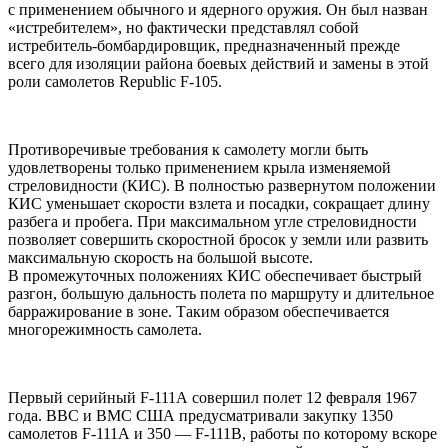
с применением обычного и ядерного оружия. Он был назван
«истребителем», но фактически представлял собой
истребитель-бомбардировщик, предназначенный прежде
всего для изоляции района боевых действий и замены в этой
роли самолетов Republic F-105.
Противоречивые требования к самолету могли быть
удовлетворены только применением крыла изменяемой
стреловидности (КИС). В полностью развернутом положении
КИС уменьшает скорости взлета и посадки, сокращает длину
разбега и пробега. При максимальном угле стреловидности
позволяет совершить скоростной бросок у земли или развить
максимальную скорость на большой высоте.
В промежуточных положениях КИС обеспечивает быстрый
разгон, большую дальность полета по маршруту и длительное
барражирование в зоне. Таким образом обеспечивается
многорежимность самолета.
Первый серийный F-111А совершил полет 12 февраля 1967
года. ВВС и ВМС США предусматривали закупку 1350
самолетов F-111А и 350 — F-111В, работы по которому вскоре