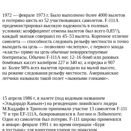
1972 — феврале 1973 г. Было выполнено более 4000 вылетов
и потеряно шесть из 52 участвовавших самолетов. F-111А
продемонстрировал высокую надежность в полевых
условиях: коэффициент отмены вылетов был всего 0,85°/),
каждый экипаж совершил по 45–53 вылета. Коренное отличие
самолета — способность следовать рельефу местности и точно
выходить на цель — позволяло «вслепую», с первого захода
«класть» прямо на цель обычные некорректируемые
боеприпасы. Обычно F-111А нес 12–16 бомб или разовых
бомбовых кассет калибром 227 и 340 кг, а изредка и 907
кг. Более 98% всех вылетов проходило на малой высоте,
на режиме следования рельефу местности. Американские
летчики называли такой полет «лыжными гонками».
15 апреля 1986 г. в налете (под кодовым названием
«Эльдорадо Каньон») на резиденцию ливийского лидера
М.Каддафи в Триполи принимали участие 13 самолетов F-111
°F и три EF-111А, базировавшихся в Англии и Лейкенхите.
Один из самолетов был потерян. F-111 широко применялся
в январе- феврале 1991 г. во время операции «Буря
в пустыни» для нанесения ударов по иракским