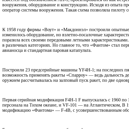
вооружения, оборудование и конструкцию. Исходя из опыта пр
оператор системы вооружения. Такая схема позволяла пилоту 
К 1958 году фирмы «Воут» и «Макдоннэл» построили опытные о
изменилось оборудование, но взлетно-посалочные характерист
поразила всех своими передовыми летными характеристиками. 
в различных категориях. Но главное то, что «Фантом» стал пе
авианосца и стандартная паровая катапульта.
Построили 23 предсерийные машины YF4H-1; на последних пят
возможность применять ракеты «Спарроу» — ведь дальность де
оружием рассчитывалась на залповый пуск ракет, по две однов
Первая серийная модификация F4H-1 F выпускалась с 1960 по 1
персонала на Тихом океане, и VF-101 — на Атлантическом, В 
модификацию «Фантома» — F-4B, с усовершенствованным обору