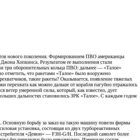
летов нового поколения. Формированием ПВО американцы
 Джона Хопкинса. Результатом ее выполнения стали
али три оборонительных кольца ПВО: дальнее — «Талое»
сно отметить, что ракетами «Талое» было вооружено
рехватчиков, такие ракеты? Оказывается, появление тяжелых
и перехвата как можно дальше от корабля пагубно отражалось
я ветер умеренной силы, который, как известно, дует
больших дальностях становились ЗРК «Талое». С каждым годом
. Основную борьбу за заказ на такую машину повели фирмы
силовая установка, состоящая из двух турбореактивных
истребителя «Демон» — F3H-G/H. Последний самолет более
тчика без переделки было невозможно. Изменили состав