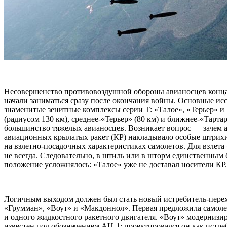
Несовершенство противовоздушной обороны авианосцев конца
начали заниматься сразу после окончания войны. Основные ис
знаменитые зенитные комплексы серии Т: «Талое», «Терьер» и
(радиусом 130 км), среднее-«Терьер» (80 км) и ближнее-«Тарта
большинство тяжелых авианосцев. Возникает вопрос — зачем ав
авиационных крылатых ракет (КР) накладывало особые штрихи 
на взлетно-посадочных характеристиках самолетов. Для взлета
не всегда. Следовательно, в штиль или в шторм единственным
положение усложнялось: «Талое» уже не доставал носители КР. 
Логичным выходом должен был стать новый истребитель-пере
«Грумман», «Воут» и «Макдоннол». Первая предложила самолет
и одного жидкостного ракетного двигателя. «Воут» модерниз
известен под обозначением АН-1; проектировался он как истре