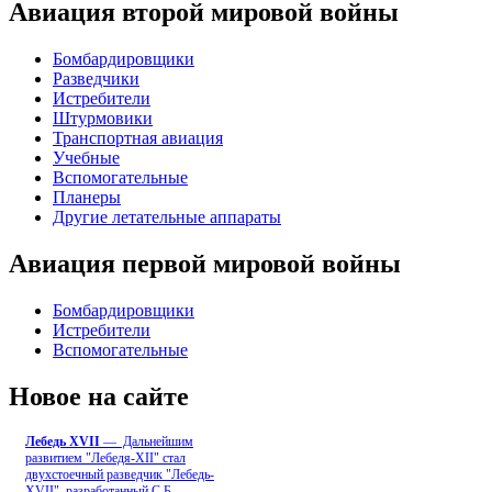
Авиация второй мировой войны
Бомбардировщики
Разведчики
Истребители
Штурмовики
Транспортная авиация
Учебные
Вспомогательные
Планеры
Другие летательные аппараты
Авиация первой мировой войны
Бомбардировщики
Истребители
Вспомогательные
Новое на сайте
Лебедь ХVII
— Дальнейшим
развитием "Лебедя-ХII" стал
двухстоечный разведчик "Лебедь-
XVII", разработанный С.Б
...