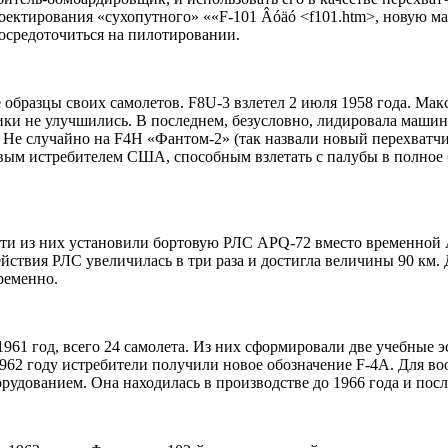
оектирования «сухопутного» ««F-101 Âóäó <f101.htm>, новую ма
сосредоточиться на пилотировании.
бразцы своих самолетов. F8U-3 взлетел 2 июля 1958 года. Макс
ики не улучшились. В последнем, безусловно, лидировала машин
Не случайно на F4H «Фантом-2» (так назвали новый перехватчи
рвым истребителем США, способным взлетать с палубы в полное 
и из них установили бортовую РЛС APQ-72 вместо временной A
йствия РЛС увеличилась в три раза и достигла величины 90 км.
ременно.
961 год, всего 24 самолета. Из них сформировали две учебные э
1962 году истребители получили новое обозначение F-4A. Для 
дованием. Она находилась в производстве до 1966 года и пос