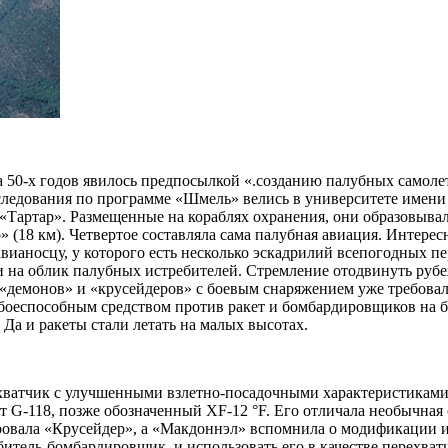
 50-х годов явилось предпосылкой «.созданию палубных само
следования по программе «Шмель» велись в университете имени
 «Тартар». Размещенные на кораблях охранения, они образовыв
р» (18 км). Четвертое составляла сама палубная авиация. Интере
ианосцу, у которого есть несколько эскадрилий всепогодных пе
на облик палубных истребителей. Стремление отодвинуть рубеж
 «демонов» и «крусейдеров» с боевым снаряжением уже требовалс
 боеспособным средством против ракет и бомбардировщиков на 
Да и ракеты стали летать на малых высотах.
хватчик с улучшенными взлетно-посадочными характеристиками
 G-118, позже обозначенный XF-12 °F. Его отличала необычная 
ировала «Крусейдер», а «Макдоннэл» вспомнила о модификации 
битель-бомбардировщик, и использовать его в качестве перехва