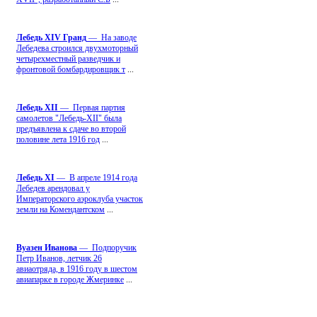
Лебедь ХIV Гранд
— На заводе
Лебедева строился двухмоторный
четырехместный разведчик и
фронтовой бомбардировщик т
...
Лебедь ХII
— Первая партия
самолетов "Лебедь-ХII" была
предъявлена к сдаче во второй
половине лета 1916 год
...
Лебедь ХI
— В апреле 1914 года
Лебедев арендовал у
Императорского аэроклуба участок
земли на Комендантском
...
Вуазен Иванова
— Подпоручик
Петр Иванов, летчик 26
авиаотряда, в 1916 году в шестом
авиапарке в городе Жмеринке
...