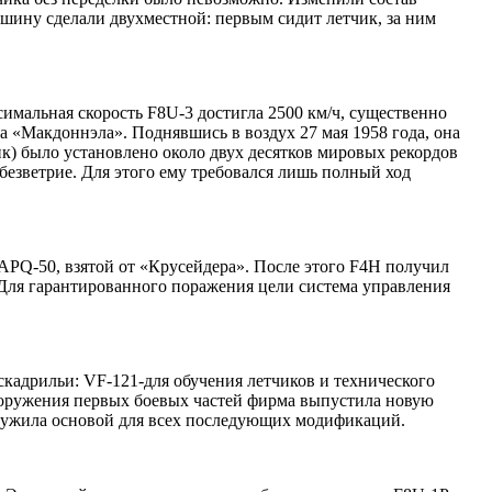
шину сделали двухместной: первым сидит летчик, за ним
имальная скорость F8U-3 достигла 2500 км/ч, существенно
а «Макдоннэла». Поднявшись в воздух 27 мая 1958 года, она
к) было установлено около двух десятков мировых рекордов
безветрие. Для этого ему требовался лишь полный ход
PQ-50, взятой от «Крусейдера». После этого F4H получил
 Для гарантированного поражения цели система управления
скадрильи: VF-121-для обучения летчиков и технического
вооружения первых боевых частей фирма выпустила новую
лужила основой для всех последующих модификаций.