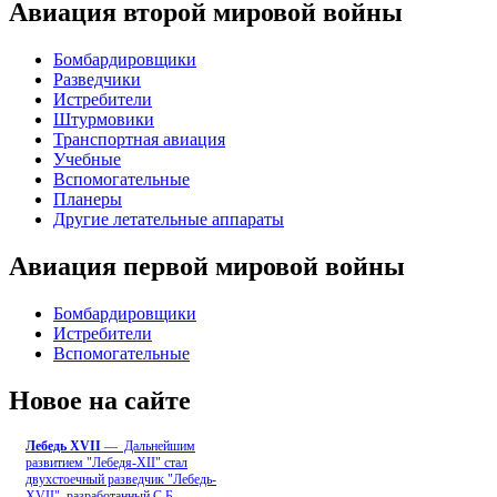
Авиация второй мировой войны
Бомбардировщики
Разведчики
Истребители
Штурмовики
Транспортная авиация
Учебные
Вспомогательные
Планеры
Другие летательные аппараты
Авиация первой мировой войны
Бомбардировщики
Истребители
Вспомогательные
Новое на сайте
Лебедь ХVII
— Дальнейшим
развитием "Лебедя-ХII" стал
двухстоечный разведчик "Лебедь-
XVII", разработанный С.Б
...