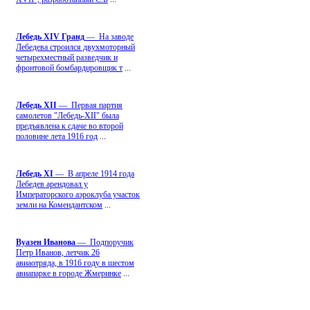
Лебедь ХIV Гранд
— На заводе
Лебедева строился двухмоторный
четырехместный разведчик и
фронтовой бомбардировщик т
...
Лебедь ХII
— Первая партия
самолетов "Лебедь-ХII" была
предъявлена к сдаче во второй
половине лета 1916 год
...
Лебедь ХI
— В апреле 1914 года
Лебедев арендовал у
Императорского аэроклуба участок
земли на Комендантском
...
Вуазен Иванова
— Подпоручик
Петр Иванов, летчик 26
авиаотряда, в 1916 году в шестом
авиапарке в городе Жмеринке
...