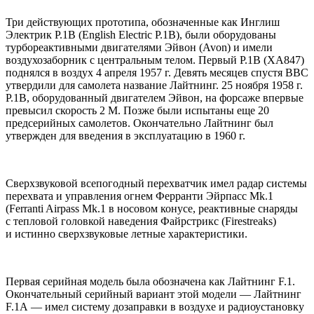
Три действующих прототипа, обозначенные как Инглиш
Электрик P.1B (English Electric P.1B), были оборудованы
турбореактивными двигателями Эйвон (Avon) и имели
воздухозаборник с центральным телом. Первый P.1B (XA847)
поднялся в воздух 4 апреля 1957 г. Девять месяцев спустя ВВС
утвердили для самолета название Лайтнинг. 25 ноября 1958 г.
P.1B, оборудованный двигателем Эйвон, на форсаже впервые
превысил скорость 2 М. Позже были испытаны еще 20
предсерийных самолетов. Окончательно Лайтнинг был
утвержден для введения в эксплуатацию в 1960 г.
Сверхзвуковой всепогодный перехватчик имел радар системы
перехвата и управления огнем Ферранти Эйрпасс Mk.1
(Ferranti Airpass Mk.1 в носовом конусе, реактивные снаряды
с тепловой головкой наведения Файрстрикс (Firestreaks)
и истинно сверхзвуковые летные характеристики.
Первая серийная модель была обозначена как Лайтнинг F.1.
Окончательный серийный вариант этой модели — Лайтнинг
F.1A — имел систему дозаправки в воздухе и радиоустановку