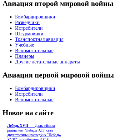
Авиация второй мировой войны
Бомбардировщики
Разведчики
Истребители
Штурмовики
Транспортная авиация
Учебные
Вспомогательные
Планеры
Другие летательные аппараты
Авиация первой мировой войны
Бомбардировщики
Истребители
Вспомогательные
Новое на сайте
Лебедь ХVII
— Дальнейшим
развитием "Лебедя-ХII" стал
двухстоечный разведчик "Лебедь-
XVII", разработанный С.Б
...