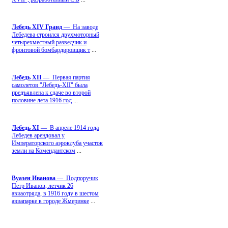
Лебедь ХIV Гранд
— На заводе
Лебедева строился двухмоторный
четырехместный разведчик и
фронтовой бомбардировщик т
...
Лебедь ХII
— Первая партия
самолетов "Лебедь-ХII" была
предъявлена к сдаче во второй
половине лета 1916 год
...
Лебедь ХI
— В апреле 1914 года
Лебедев арендовал у
Императорского аэроклуба участок
земли на Комендантском
...
Вуазен Иванова
— Подпоручик
Петр Иванов, летчик 26
авиаотряда, в 1916 году в шестом
авиапарке в городе Жмеринке
...