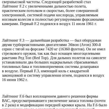
сверхвысокой частоты. Следующей разработкой стал
Лайтнинг F.2 с увеличенными дальностью полета,
практическим потолком и скоростью, более совершенной
электроникой, системой подачи кислорода, управляемым
носовым колесом и полностью регулируемыми форсажными
камерами. Первый F.2 поднялся в воздух 11 июля 1961 г.
Лайтнинг F.3 — дальнейшая разработка — был оборудован
двумя турбореактивными двигателями Эйвон (Avon) 300-й
серии с тягой на форсаже 7420 кг (16360 фунтов). Он не имел
стрелкового оружия, так как был оснащен многоцелевыми
ракетами Ред Топ (Red Top). Для дальних полетов на самолете
устанавливали два больших надкрыльных сбрасываемых
топливных бака и топливоприемник системы дозаправки
в воздухе. Первый F.3, имеющий киль с квадратной
законцовкой и систему управления огнем, поднялся в воздух
16 июня 1962 г.
Лайтнинг F.6 был воплощением давнего решения фирмы
ВАС, предусматривавшего увеличение запаса топлива (почти
в 2 раза) и модификацию передней кромки крыла. На F.6 было