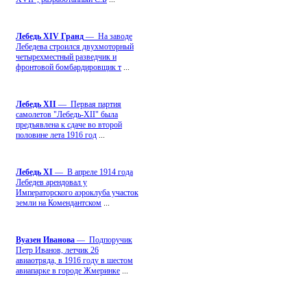
Лебедь ХIV Гранд
— На заводе
Лебедева строился двухмоторный
четырехместный разведчик и
фронтовой бомбардировщик т
...
Лебедь ХII
— Первая партия
самолетов "Лебедь-ХII" была
предъявлена к сдаче во второй
половине лета 1916 год
...
Лебедь ХI
— В апреле 1914 года
Лебедев арендовал у
Императорского аэроклуба участок
земли на Комендантском
...
Вуазен Иванова
— Подпоручик
Петр Иванов, летчик 26
авиаотряда, в 1916 году в шестом
авиапарке в городе Жмеринке
...