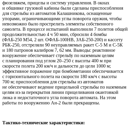
фюзеляжем, прицелы и систему управления. В окнах
и обшивке грузовой кабины были сделаны приспособления
для стрельбы из автоматов Калашникова, оснащенные
упорами, ограничивающими углы поворота оружия, чтобы
невозможно было прострелить элементы собственного
самолета. В процессе испытаний выполнили 7 полетов общей
продолжительностью 4 ч 50 мин, сбросили 4 бомбы
(ФАБ-250 М54, 2 шт. ОФАБ-100НВ, ЗАБ-250-200) и кассету
РБК-250, отстреляли 90 неуправляемых ракет С-5 М и С-5К
и 180 патронов калибром 7, 62 мм. Выводы: реактивное
вооружение обеспечивает стрельбу по наземным целям
с планирования под углом 20–250 с высоты 400 м при
скорости полета 200 км/ч и дальности до цели 1000 м;
эффективное поражение при бомбометании обеспечивается
с горизонтального полета на скорости 180 км/ч с высоты
700 м; приспособления для стрельбы из автоматов
не обеспечивают ведение прицельной стрельбы по наземным
целям из-за перекрытия линии прицеливания окантовкой
люка и недостаточного угла поворота автомата. На этом
работы по вооружению Ан-2 были прекращены.
Тактико-технические характеристики: