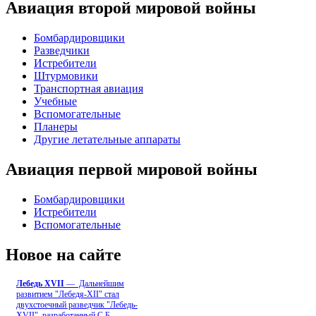
Авиация второй мировой войны
Бомбардировщики
Разведчики
Истребители
Штурмовики
Транспортная авиация
Учебные
Вспомогательные
Планеры
Другие летательные аппараты
Авиация первой мировой войны
Бомбардировщики
Истребители
Вспомогательные
Новое на сайте
Лебедь ХVII
— Дальнейшим
развитием "Лебедя-ХII" стал
двухстоечный разведчик "Лебедь-
XVII", разработанный С.Б
...