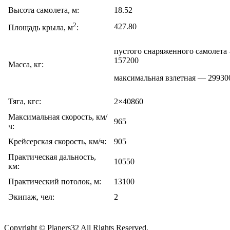
Высота самолета, м:
18.52
2
427.80
Площадь крыла, м
:
пустого снаряженного самолета
157200
Масса, кг:
максимальная взлетная — 29930
Тяга, кгс:
2×40860
Максимальная скорость, км/
965
ч:
Крейсерская скорость, км/ч:
905
Практическая дальность,
10550
км:
Практический потолок, м:
13100
Экипаж, чел:
2
Copyright © Planers32 All Rights Reserved.