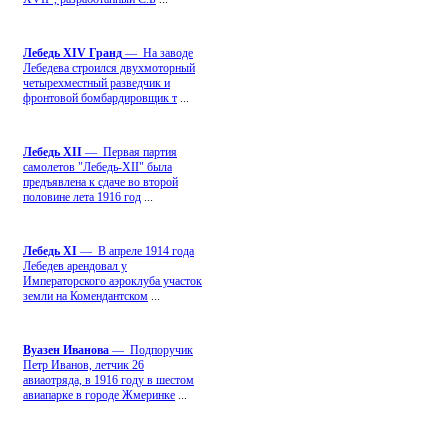
Лебедь ХIV Гранд
— На заводе
Лебедева строился двухмоторный
четырехместный разведчик и
фронтовой бомбардировщик т
...
Лебедь ХII
— Первая партия
самолетов "Лебедь-ХII" была
предъявлена к сдаче во второй
половине лета 1916 год
...
Лебедь ХI
— В апреле 1914 года
Лебедев арендовал у
Императорского аэроклуба участок
земли на Комендантском
...
Вуазен Иванова
— Подпоручик
Петр Иванов, летчик 26
авиаотряда, в 1916 году в шестом
авиапарке в городе Жмеринке
...