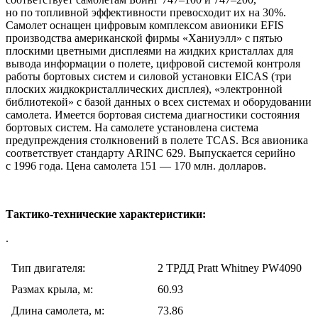
но по топливной эффективности превосходит их на 30%.
Самолет оснащен цифровым комплексом авионики EFIS
производства американской фирмы «Ханиуэлл» с пятью
плоскими цветными дисплеями на жидких кристаллах для
вывода информации о полете, цифровой системой контроля
работы бортовых систем и силовой установки EICAS (три
плоских жидкокристаллических дисплея), «электронной
библиотекой» с базой данных о всех системах и оборудовании
самолета. Имеется бортовая система диагностики состояния
бортовых систем. На самолете установлена система
предупреждения столкновений в полете TCAS. Вся авионика
соответствует стандарту ARINC 629. Выпускается серийно
c 1996 года. Цена самолета 151 — 170 млн. долларов.
Тактико-технические характеристики:
.
Тип двигателя:
2 ТРДД Pratt Whitney PW4090
Размах крыла, м:
60.93
Длина самолета, м:
73.86