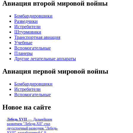
Авиация второй мировой войны
Бомбардировщики
Разведчики
Истребители
Штурмовики
Транспортная авиация
Учебные
Вспомогательные
Планеры
Другие летательные аппараты
Авиация первой мировой войны
Бомбардировщики
Истребители
Вспомогательные
Новое на сайте
Лебедь ХVII
— Дальнейшим
развитием "Лебедя-ХII" стал
двухстоечный разведчик "Лебедь-
XVII", разработанный С.Б
...