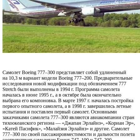
Самолет Boeing 777–300 представляет собой удлиненный
на 10,3 м вариант модели Boeing 777–200. Предварительные
исследования новой модификации под обозначением 777
Stretch были выполнены в 1994 г. Программа самолета
началась в июне 1995 г., а в октябре была окончательно
выбрана его компоновка. В марте 1997 г. началась постройка
первого опытного самолета, а в 1998 г. завершились летные
испытания и поставлен первый самолет. Основными
заказчиками самолета 777–300 являются авиакомпании стран
тихоокеанского региона — «Джапан Эрлайнз», «Кориан Эр»,
«Катей Пасифик», «Малайзия Эрлайнз» и другие. Самолет
777–300 по своей пассажировместимости и дальности полета
соответствует самолетам Боинг 747–100 и 747–200,