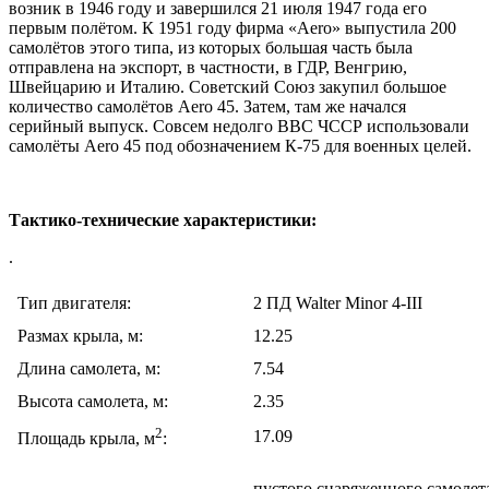
возник в 1946 году и завершился 21 июля 1947 года его
первым полётом. К 1951 году фирма «Aero» выпустила 200
самолётов этого типа, из которых большая часть была
отправлена на экспорт, в частности, в ГДР, Венгрию,
Швейцарию и Италию. Советский Союз закупил большое
количество самолётов Aero 45. Затем, там же начался
серийный выпуск. Совсем недолго ВВС ЧССР использовали
самолёты Aero 45 под обозначением К-75 для военных целей.
Тактико-технические характеристики:
.
Тип двигателя:
2 ПД Walter Minor 4-III
Размах крыла, м:
12.25
Длина самолета, м:
7.54
Высота самолета, м:
2.35
2
17.09
Площадь крыла, м
:
пустого снаряженного самолет