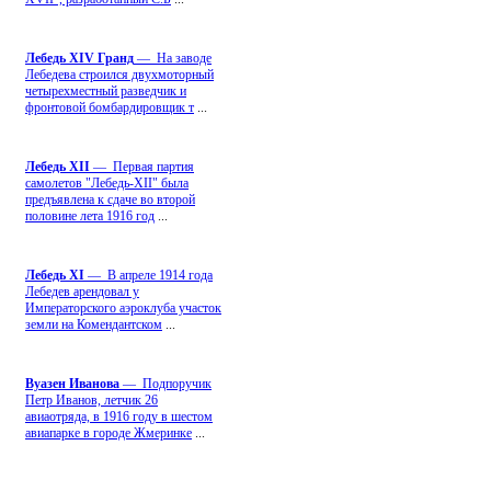
Лебедь ХIV Гранд
— На заводе
Лебедева строился двухмоторный
четырехместный разведчик и
фронтовой бомбардировщик т
...
Лебедь ХII
— Первая партия
самолетов "Лебедь-ХII" была
предъявлена к сдаче во второй
половине лета 1916 год
...
Лебедь ХI
— В апреле 1914 года
Лебедев арендовал у
Императорского аэроклуба участок
земли на Комендантском
...
Вуазен Иванова
— Подпоручик
Петр Иванов, летчик 26
авиаотряда, в 1916 году в шестом
авиапарке в городе Жмеринке
...