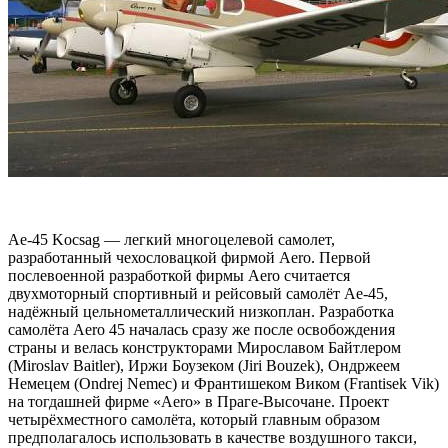
Ae-45 Kocsag — легкий многоцелевой самолет,
разработанный чехословацкой фирмой Aero. Первой
послевоенной разработкой фирмы Aero считается
двухмоторный спортивный и рейсовый самолёт Ае-45,
надёжный цельнометаллический низкоплан. Разработка
самолёта Aero 45 началась сразу же после освобождения
страны и велась конструкторами Мирославом Байтлером
(Miroslav Baitler), Иржи Боузеком (Jiri Bouzek), Ондржеем
Немецем (Ondrej Nemec) и Франтишеком Виком (Frantisek Vik)
на тогдашней фирме «Aero» в Праге-Высочане. Проект
четырёхместного самолёта, который главным образом
предполагалось использовать в качестве воздушного такси,