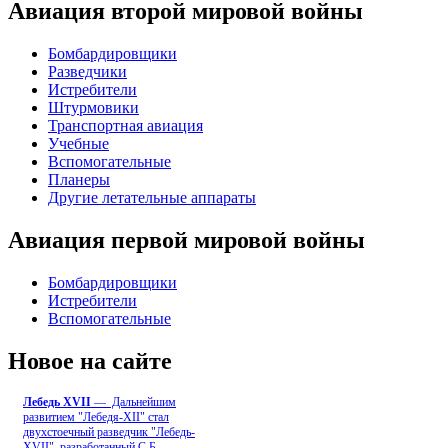
Авиация второй мировой войны
Бомбардировщики
Разведчики
Истребители
Штурмовики
Транспортная авиация
Учебные
Вспомогательные
Планеры
Другие летательные аппараты
Авиация первой мировой войны
Бомбардировщики
Истребители
Вспомогательные
Новое на сайте
Лебедь ХVII
— Дальнейшим
развитием "Лебедя-ХII" стал
двухстоечный разведчик "Лебедь-
XVII", разработанный С.Б
...