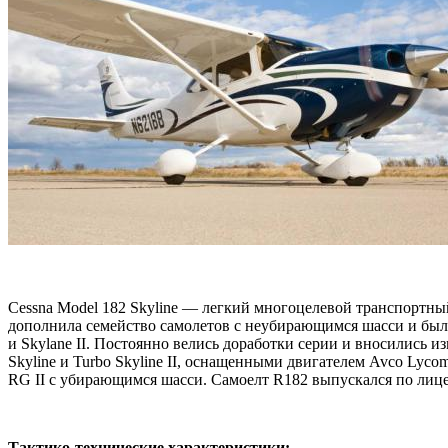
Cessna Model 182 Skyline — легкий многоцелевой транспортный 
дополнила семейство самолетов с неубирающимся шасси и была 
и Skylane II. Постоянно велись доработки серии и вносились и
Skyline и Turbo Skyline II, оснащенными двигателем Avco Lycom
RG II с убирающимся шасси. Самоелт R182 выпускался по лице
Тактико-технические характеристики: