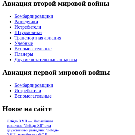
Авиация второй мировой войны
Бомбардировщики
Разведчики
Истребители
Штурмовики
Транспортная авиация
Учебные
Вспомогательные
Планеры
Другие летательные аппараты
Авиация первой мировой войны
Бомбардировщики
Истребители
Вспомогательные
Новое на сайте
Лебедь ХVII
— Дальнейшим
развитием "Лебедя-ХII" стал
двухстоечный разведчик "Лебедь-
XVII", разработанный С.Б
...