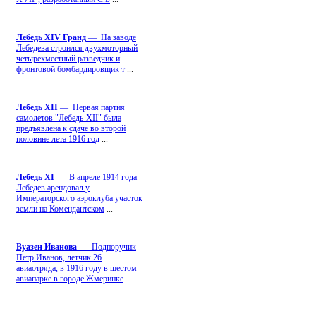
Лебедь ХIV Гранд
— На заводе
Лебедева строился двухмоторный
четырехместный разведчик и
фронтовой бомбардировщик т
...
Лебедь ХII
— Первая партия
самолетов "Лебедь-ХII" была
предъявлена к сдаче во второй
половине лета 1916 год
...
Лебедь ХI
— В апреле 1914 года
Лебедев арендовал у
Императорского аэроклуба участок
земли на Комендантском
...
Вуазен Иванова
— Подпоручик
Петр Иванов, летчик 26
авиаотряда, в 1916 году в шестом
авиапарке в городе Жмеринке
...