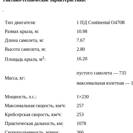
.
Тип двигателя:
1 ПД Continental O470R
Размах крыла, м:
10.98
Длина самолета, м:
7.67
Высота самолета, м:
2.80
2
16.20
Площадь крыла, м
:
пустого самолета — 735
Масса, кг:
максимальная взлетная — 
Мощность, л.с.:
1×230
Максимальная скорость, км/ч:
257
Крейсерская скорость, км/ч:
253
Практическая дальность, км:
1078
Скороподъемность, м/мин:
366