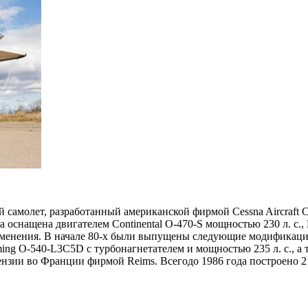
самолет, разработанный американской фирмой Cessna Aircraft Co
оснащена двигателем Continental О-470-S мощностью 230 л. с.,
зменения. В начале 80-х были выпущены следующие модификации с
ing O-540-L3C5D с турбонагнетателем и мощностью 235 л. с., а та
нзии во Франции фирмой Reims. Всегодо 1986 года построено 21