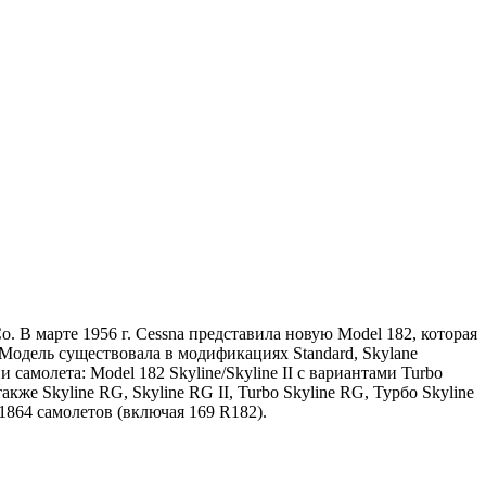
. В марте 1956 г. Cessna представила новую Model 182, которая
 Модель существовала в модификациях Standard, Skylane
амолета: Model 182 Skyline/Skyline II с вариантами Turbo
кже Skyline RG, Skyline RG II, Turbo Skyline RG, Турбо Skyline
864 самолетов (включая 169 R182).