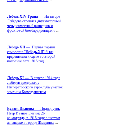
Лебедь ХIV Гранд
— На заводе
Лебедева строился двухмоторный
четырехместный разведчик и
фронтовой бомбардировщик т
...
Лебедь ХII
— Первая партия
самолетов "Лебедь-ХII" была
предъявлена к сдаче во второй
половине лета 1916 год
...
Лебедь ХI
— В апреле 1914 года
Лебедев арендовал у
Императорского аэроклуба участок
земли на Комендантском
...
Вуазен Иванова
— Подпоручик
Петр Иванов, летчик 26
авиаотряда, в 1916 году в шестом
авиапарке в городе Жмеринке
...