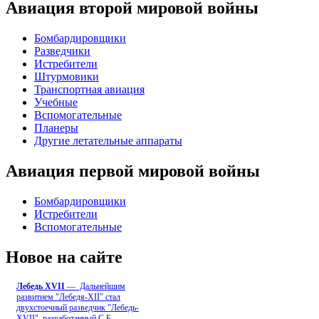
Авиация второй мировой войны
Бомбардировщики
Разведчики
Истребители
Штурмовики
Транспортная авиация
Учебные
Вспомогательные
Планеры
Другие летательные аппараты
Авиация первой мировой войны
Бомбардировщики
Истребители
Вспомогательные
Новое на сайте
Лебедь ХVII
— Дальнейшим
развитием "Лебедя-ХII" стал
двухстоечный разведчик "Лебедь-
XVII", разработанный С.Б
...