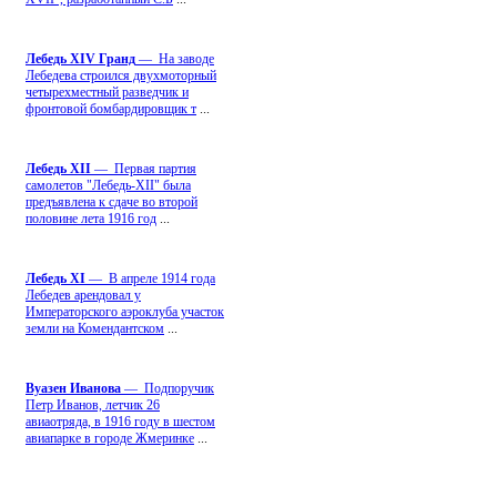
Лебедь ХIV Гранд
— На заводе
Лебедева строился двухмоторный
четырехместный разведчик и
фронтовой бомбардировщик т
...
Лебедь ХII
— Первая партия
самолетов "Лебедь-ХII" была
предъявлена к сдаче во второй
половине лета 1916 год
...
Лебедь ХI
— В апреле 1914 года
Лебедев арендовал у
Императорского аэроклуба участок
земли на Комендантском
...
Вуазен Иванова
— Подпоручик
Петр Иванов, летчик 26
авиаотряда, в 1916 году в шестом
авиапарке в городе Жмеринке
...