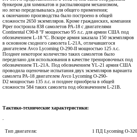
бункером для химикатов и распыляющим механизмом,
но легко переделывалась для общего применения;
к окончанию производства было построено в общей
сложности 2650 экземпляров. Кроме гражданских, компания
Piper построила 838 самолетов РА-18 с двигателями
Continental С90-8 °F мощностью 95 л.с. для армии США под
обозначением L-18 °C. Вскоре армия заказала 150 экземпляров
в основном сходного самолета L-21A, отличавшегося
двигателем Avco Lycoming O-290-II мощностью 125 л.с.
Позднее некоторое количество таких самолетов было
переделано для использования в качестве тренировочных под
обозначением TL-21A. Под обозначением YL-21 армия США
проводила оценочные испытания двух экземпляров варианта
самолета РА-18 двигателем Avco Lycoming O-290-
D2 мощностью 135 л.с. и позднее приобрела в общей
сложности 584 таких самолета под обозначением L-21B.
Тактико-технические характеристики:
.
Тип двигателя:
1 ПД Lycoming О-32