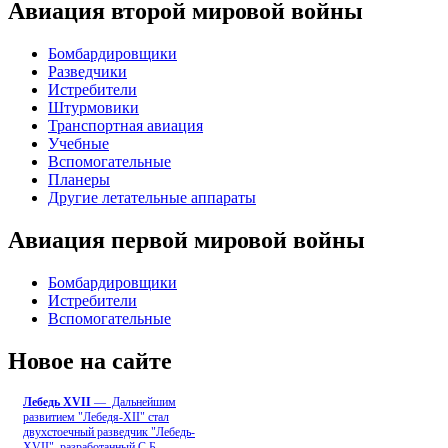
Авиация второй мировой войны
Бомбардировщики
Разведчики
Истребители
Штурмовики
Транспортная авиация
Учебные
Вспомогательные
Планеры
Другие летательные аппараты
Авиация первой мировой войны
Бомбардировщики
Истребители
Вспомогательные
Новое на сайте
Лебедь ХVII
— Дальнейшим
развитием "Лебедя-ХII" стал
двухстоечный разведчик "Лебедь-
XVII", разработанный С.Б
...