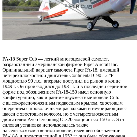
PA-18 Super Cub — легкий многоцелевой самолет,
разработанный американской фирмой Piper Aircraft Inc.
Оригинальный вариант самолета Piper РА-18, имевший
четырехплоскостной двигатель Continental C90-12 °F
мощностью 90 л.с., впервые поступил на рынок в конце
1949 г. Он производился до 1981 г. и в последней серийной
форме под обозначением РА-18-150 имел основную
конфигурацию, как и ранние двухместные модели Cub:
с высокорасположенным подкосным крылом, хвостовым
оперением с проволочными расчалками и неубирающимся
шасси с хвостовым колесом, но с четырехплоскостным
двигателем Avco Lycoming О-320 мощностью 150 л.с. Эта
силовая установка использовалась также
на сельскохозяйственной модели, имевшей обозначение
РА-18А и представленной в 1952 г.; она была оборудована