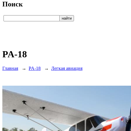
Поиск
PA-18
Главная
→
PA-18
→
Легкая авиация