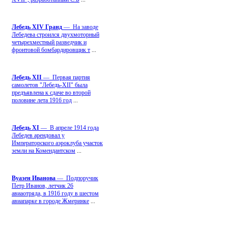
Лебедь ХIV Гранд
— На заводе
Лебедева строился двухмоторный
четырехместный разведчик и
фронтовой бомбардировщик т
...
Лебедь ХII
— Первая партия
самолетов "Лебедь-ХII" была
предъявлена к сдаче во второй
половине лета 1916 год
...
Лебедь ХI
— В апреле 1914 года
Лебедев арендовал у
Императорского аэроклуба участок
земли на Комендантском
...
Вуазен Иванова
— Подпоручик
Петр Иванов, летчик 26
авиаотряда, в 1916 году в шестом
авиапарке в городе Жмеринке
...