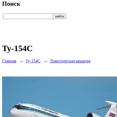
Поиск
Ту-154С
Главная
→
Ту-154С
→
Транспортная авиация