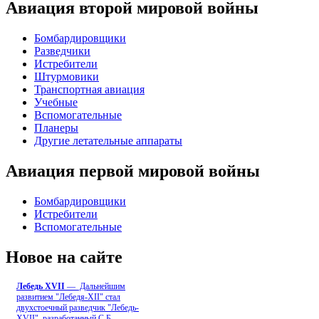
Авиация второй мировой войны
Бомбардировщики
Разведчики
Истребители
Штурмовики
Транспортная авиация
Учебные
Вспомогательные
Планеры
Другие летательные аппараты
Авиация первой мировой войны
Бомбардировщики
Истребители
Вспомогательные
Новое на сайте
Лебедь ХVII
— Дальнейшим
развитием "Лебедя-ХII" стал
двухстоечный разведчик "Лебедь-
XVII", разработанный С.Б
...