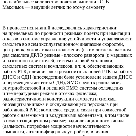
но наибольшее количество полетов выполнил С. В.
Максимов — ведущий летчик по этому самолету.
В процессе испытаний исследовались характеристики:
на предельных по прочности режимах полета; при имитации
отказов в системе управления; устойчивости и управляемости
самолета во всем эксплуатационном диапазоне скоростей,
центровок, углов атаки и скольжения (в том числе на важном
для самолета ДРЛО режиме «плоского разворота»); маршевых
и разгонного двигателей, систем силовой установки;
самолетных систем и комплексов, в т. ч. обеспечивающих
работу РТК; влияния электромагнитных полей РТК на работу
ДИСС и СДН (впоследствии была установлена защита ДИСС
и перемещены антенны СДН); ЭМС cpeдств радиосвязи,
внутриобъектовой и внешней ЭМС; системы охлаждения
и температурный режим в отсеках фюзеляжа;
радиогерметичности конструкции самолета и системы
биозащиты экипажа и обслуживающего персонала при
работающей РЛС; комплекса средств связи при совместной
работе с наземными и воздушными абонентами, в том числе
в помехозащищенном режиме; радиолокационного канала
(дальность, потребные мощности вычислительного
комплекса, антенно-фидерных устройств, влияния