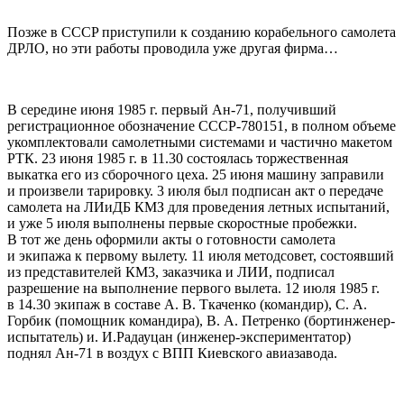
Позже в CCCP приступили к созданию корабельного самолета
ДРЛО, но эти работы проводила уже другая фирма…
В середине июня 1985 г. первый Ан-71, получивший
регистрационное обозначение СССР-780151, в полном объеме
укомплектовали самолетными системами и частично макетом
РТК. 23 июня 1985 г. в 11.30 состоялась торжественная
выкатка его из сборочного цеха. 25 июня машину заправили
и произвели тарировку. 3 июля был подписан акт о передаче
самолета на ЛИиДБ КМЗ для проведения летных испытаний,
и уже 5 июля выполнены первые скоростные пробежки.
В тот же день оформили акты о готовности самолета
и экипажа к первому вылету. 11 июля методсовет, состоявший
из представителей КМ3, заказчика и ЛИИ, подписал
разрешение на выполнение первого вылета. 12 июля 1985 г.
в 14.30 экипаж в составе А. В. Ткаченко (командир), С. А.
Горбик (помощник командира), В. А. Петренко (бортинженер-
испытатель) и. И.Радауцан (инженер-экспериментатор)
поднял Ан-71 в воздух с ВПП Киевского авиазавода.