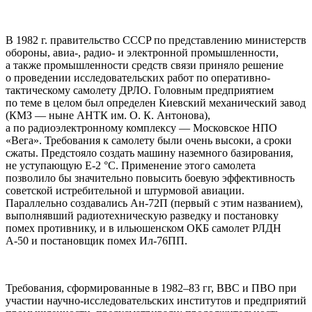
В 1982 г. правительство CCCP по представлению министерств
обороны, авиа-, радио- и электронной промышленности,
а также промышленности средств связи приняло решение
о проведении исследовательских работ по оперативно-
тактическому самолету ДРЛО. Головным предприятием
по теме в целом был определен Киевский механический завод
(КМЗ — ныне АHТК им. О. К. Антонова),
а по радиоэлектронному комплексу — Московское HПО
«Вега». Требования к самолету были очень высоки, а сроки
сжаты. Предстояло создать машину наземного базирования,
не уступающую E-2 °C. Применение этого самолета
позволило бы значительно повысить боевую эффективность
советской истребительной и штурмовой авиации.
Параллельно создавались Ан-72П (первый с этим названием),
выполнявший радиотехническую разведку и постановку
помех противнику, и в ильюшенском ОКБ самолет РЛДH
А-50 и постановщик помех Ил-76ПП.
Требования, сформированные в 1982–83 гг, ВВС и ПВО при
участии научно-исследовательских институтов и предприятий