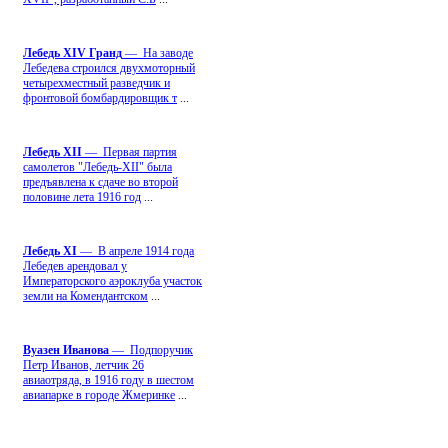
Лебедь ХIV Гранд
— На заводе
Лебедева строился двухмоторный
четырехместный разведчик и
фронтовой бомбардировщик т
...
Лебедь ХII
— Первая партия
самолетов "Лебедь-ХII" была
предъявлена к сдаче во второй
половине лета 1916 год
...
Лебедь ХI
— В апреле 1914 года
Лебедев арендовал у
Императорского аэроклуба участок
земли на Комендантском
...
Вуазен Иванова
— Подпоручик
Петр Иванов, летчик 26
авиаотряда, в 1916 году в шестом
авиапарке в городе Жмеринке
...