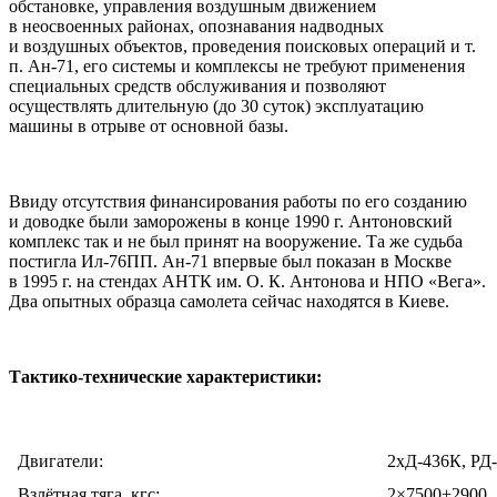
обстановке, управления воздушным движением
в неосвоенных районах, опознавания надводных
и воздушных объектов, проведения поисковых операций и т.
п. Ан-71, его системы и комплексы не требуют применения
специальных средств обслуживания и позволяют
осуществлять длительную (до 30 суток) эксплуатацию
машины в отрыве от основной базы.
Ввиду отсутствия финансирования работы по его созданию
и доводке были заморожены в конце 1990 г. Антоновский
комплекс так и не был принят на вооружение. Та же судьба
постигла Ил-76ПП. Ан-71 впеpвые был показан в Москве
в 1995 г. на стендах АHТК им. О. К. Антонова и HПО «Вега».
Два опытных образца самолета сейчас находятся в Киеве.
Тактико-технические характеристики:
Двигатели:
2хД-436К, РД
Взлётная тяга, кгс:
2×7500+2900