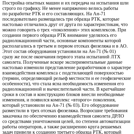
Постройка опытных машин и их передача на испытания шли
строго по графику. Hе менее напряженно велись работы
по разработке РТК и его составляющих. Hа Ан-71
последовательно размещались три образца РТК, которые
настолько отличались друг от друга по характеристикам, что
можно говорить o тpex «поколениях» этих комплексов. При
создании первого образца РТК внимание уделялось его
радиолокационной части, основные компоненты которой
располагались в третьем и первом отсеках фюзеляжа и в АО.
Этот состав оборудования установили на Ан-71 (№ 01)
сразу же после окончания первого этапа испытаний ЛТХ
самолета. Полученные вскоре экспериментальные данные
настолько изменили представление разработчиков о характере
взаимодействия комплекса с подстилающей поверхностью
(термин, определяющий рельеф местности и ее геофизические
особенности), что стала ясна необходимость изменения его
радиолокационной и вычислительной части. В кратчайшие
сроки в состав и конструкцию блоков внесли необходимые
изменения, и появился комплекс «второго» поколения,
который установили на Ан-71 (№ 03). Его оборудование
разместили в трех отсеках фюзеляжа. Возросшие требования
заказчика по обеспечению взаимодействия самолета ДРЛО
со средствами уничтожения целей, по степени автоматизации
работы операторов, а также расширению круга решаемых
задач привели к созданию третьего образца РТК, который