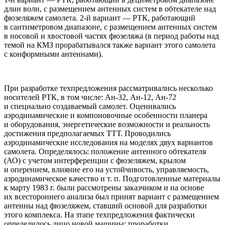
длин волн, с размещением антенных систем в обтекателе над
фюзеляжем самолета. 2-й вариант — РТК, работающий
в сантиметровом диапазоне, с размещением антенных систем
в носовой и хвостовой частях фюзеляжа (в период работы над
темой на КМЗ прорабатывался также вариант этого самолета
с конформными антеннами).
При разработке техпредложения рассматривались несколько
носителей РТК, в том числе: Ан-32, Ан-12, Ан-72
и специально создаваемый самолет. Оценивались
аэродинамические и компоновочные особенности планера
и оборудования, энергетические возможности и реальность
достижения предполагаемых ТТТ. Проводились
аэродинамические исследования на моделях двух вариантов
самолета. Определялось: положение антенного обтекателя
(АО) с учетом интерференции с фюзеляжем, крылом
и оперением, влияние его на устойчивость, управляемость,
азродинамическое качество и т. п. Подготовленные материалы
к марту 1983 г. были рассмотрены заказчиком и на основе
их всестороннего анализа был принят вариант с размещением
антенны над фюзеляжем, ставший основой для разработки
этого комплекса. Hа зтапе техпредложения фактически
onределилось лицо новой машины: проработки