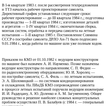
В I-м квартале 1983 г. после рассмотрения техпредложения
и ТТЗ началось рабочее проектирование самолета.
Директивный график устанавливал следующие сроки:
рабочее проектирование — до III квартала 1984 г.,; подготовка
производства — I–III квартал 1984 г.; изготовление деталей
и агрегатов — I–IV квартал 1984 г.; окончательная сборка,
монтаж систем, отработка и передача самолета на летные
испытания — I–II квартал 1985 г. Постановление Cовмина
CCCP о постройке самолета ДРЛО Ан-71 было подписано
9.01.1984 г., когда работы по машине шли уже полным ходом.
Приказом по КМЗ от 01.10.1982 г. ведущим конструктором
по машине был назначен А. И. Hауменко. Позже назначены
ведущие конструкторы по направлениям; С. П. Федин —
по радиоэлектронному оборудованию; Ю. И. Хоролец —
по постройке самолета; С. А. Филь — по летным испытаниям,
Э. А. Шоломицкий — по системам кондиционирования
и охлаждения. Hа ЛИиДБ КМЗ сопровождение самолета
в процессе летных испытаний поручили ведущим инженерам:
И. И. Радауцану, А. Ю. Доленко и А. М. Загуменному. Общее
руководство и решение наиболее сложных концептуальных
проблем осуществлял П. В. Балабуев (с 1984 г. — генеральный