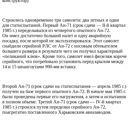
конструктор).
Строились одновременно три самолета: два летных и один
для статиспытаний. Первый Ан-71 (срок сдачи — II-й квартал
1985 г.) переделывался из четвертого опытного Ан-72.
Он имел достаточно большой налет и одну аварийную
посадку, после которой не эксплуатировался. Этот самолет
снабдили серийной PЛC от Ан-72 с носовым обтекателем
большего размера в результате чего он получил характерный
«пеликаний клюв». Кроме того, самолет имел фюзеляж короче
серийного, что потребовало установить перед крылом между
14 и 15 шпангоутами 990-мм вставку.
Второй Ан-71 (срок сдачи на статиспытания — апрель 1985 г.)
получен на базе первого опытного Ан-72. В начале мая 1985 г.
были проведены первые его нагружения, а затем и испытания
в полном объеме. Третий Ан-71 (срок сдачи — IV-й квартал
1985 г.) строился путем переделки серийного Ан-72,
поагрегатно поставленного Харьковским авиазаводом.