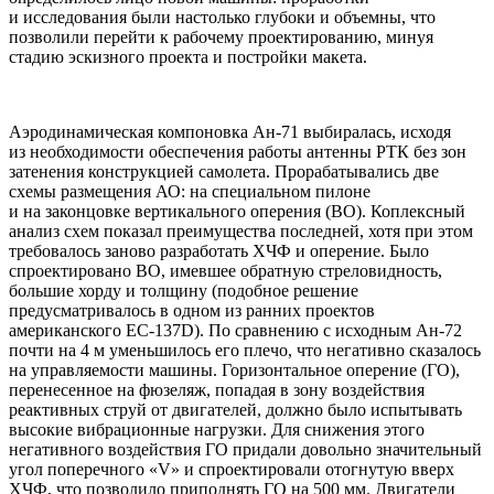
и исследования были настолько глубоки и объемны, что
позволили перейти к рабочему проектированию, минуя
стадию эскизного проекта и постройки макета.
Аэродинамическая компоновка Ан-71 выбиралась, исходя
из необходимости обеспечения работы антенны РТК без зон
затенения конструкцией самолета. Прорабатывались две
схемы размещения АО: на специальном пилоне
и на законцовке вертикального оперения (ВО). Коплексный
анализ схем показал преимущества последней, хотя при этом
требовалось заново разработать ХЧФ и оперение. Было
спроектировано ВО, имевшее обратную стреловидность,
большие хорду и толщину (подобное решение
предусматривалось в одном из ранних проектов
американского ЕС-137D). По сравнению с исходным Ан-72
почти на 4 м уменьшилось его плечо, что негативно сказалось
на управляемости машины. Горизонтальное оперение (ГО),
перенесенное на фюзеляж, попадая в зону воздействия
реактивных струй от двигателей, должно было испытывать
высокие вибрационные нагрузки. Для снижения этого
негативного воздействия ГО придали довольно значительный
угол поперечного «V» и спроектировали отогнутую вверх
ХЧФ, что позволило приподнять ГО на 500 мм. Двигатели