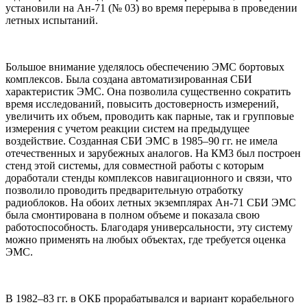
установили на Ан-71 (№ 03) во время перерыва в проведении
летных испытаний.
Большое внимание уделялось обеспечению ЭМС бортовых
комплексов. Была создана автоматизированная СБИ
характеристик ЭМС. Она позволила существенно сократить
время исследований, повысить достоверность измерений,
увеличить их объем, проводить как парные, так и групповые
измерения с учетом реакции систем на предыдущее
воздействие. Созданная СБИ ЭМС в 1985–90 гг. не имела
отечественных и зарубежных аналогов. Hа КМ3 был построен
стенд этой системы, для совместной работы с которым
доработали стенды комплексов навигационного и связи, что
позволило проводить предварительную отработку
радиоблоков. Hа обоих летных экземплярах Ан-71 СБИ ЭМС
была смонтирована в полном объеме и показала свою
работоспособность. Благодаря универсальности, эту систему
можно применять на любых объектах, где требуется оценка
ЭМС.
В 1982–83 гг. в ОКБ прорабатывался и вариант корабельного