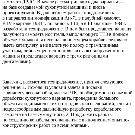
самолета ДРЛО. Вначале рассматривались два варианта —
на базе создаваемой сухопутной машины и вновь
проектируемой. В дальнейшем работы продолжились
в направлении модификации Ан-71 в палубный самолет.
В IV квартале 1983 г. появилось ТТЗ, а в III квартале 1984 г.
разработали техпредложение. В нем был представлен вариант
палубного самолета-носителя, выполняющего ТТЗ в полном
объеме. Однако для него на авианесущем корабле следовало
иметь катапульту, а не взлетную полосу с трамплинным
участком, либо существенно повысить тяговооруженность
машины (предлагался вариант с тремя разгонными
двигателями).
Заказчик, рассмотрев техпредложение, принял следующее
решение: 1. Исходя из условий взлета и посадки
с авианесущего корабля, массы РТК, необходимости серьезной
доработки сухопутного варианта, проведения большого
объема аэродинамических и стендовых исследований, считать
нецелесообразным дальнейшую разработку корабельного
самолета на базе сухопутного. 2. Продолжить работы
по созданию корабельного варианта с выполнением опытно-
конструкторских работ со всеми этапами.