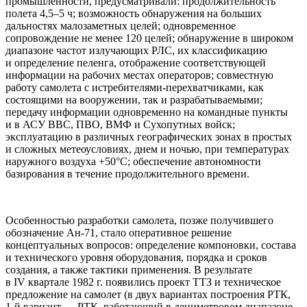
промышленности, предусматривали: продолжительность
полета 4,5–5 ч; возможность обнаружения на больших
дальностях малозаметных целей; одновременное
сопровождение не менее 120 целей; обнаружение в широком
диапазоне частот излучающих РЛС, их классификацию
и определение пеленга, отображение соответствующей
информации на рабочих местах операторов; совместную
работу самолета с истребителями-перехватчиками, как
состоящими на вооружении, так и разрабатываемыми;
передачу информации одновременно на командные пункты
и в АСУ ВВС, ПВО, ВМФ и Сухопутных войск;
эксплуатацию в различных географических зонах в простых
и сложных метеоусловиях, днем и ночью, при температурах
наружного воздуха +50°C; обеспечение автономности
базирования в течение продолжительного времени.
Особенностью разработки самолета, позже получившего
обозначение Ан-71, стало оперативное решение
концептуальных вопросов: определение компоновки, состава
и технического уровня оборудования, порядка и сроков
создания, а также тактики применения. В результате
в IV квартале 1982 г. появились проект ТТЗ и техническое
предложение на самолет (в двух вариантах построения РТК,
1-й вариант — РТК, работающий в дециметровом диапазоне