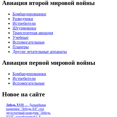
Авиация второй мировой войны
Бомбардировщики
Разведчики
Истребители
Штурмовики
Транспортная авиация
Учебные
Вспомогательные
Планеры
Другие летательные аппараты
Авиация первой мировой войны
Бомбардировщики
Истребители
Вспомогательные
Новое на сайте
Лебедь ХVII
— Дальнейшим
развитием "Лебедя-ХII" стал
двухстоечный разведчик "Лебедь-
XVII", разработанный С.Б
...