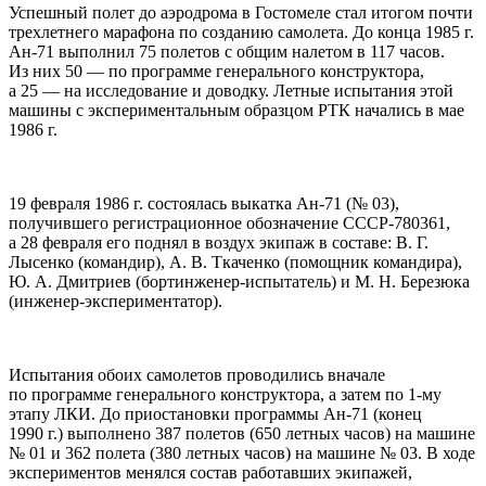
Успешный полет до аэродрома в Гостомеле стал итогом почти
трехлетнего марафона по созданию самолета. До конца 1985 г.
Ан-71 выполнил 75 полетов с общим налетом в 117 часов.
Из них 50 — по программе генерального конструктора,
а 25 — на исследование и доводку. Летные испытания этой
машины с экспериментальным образцом РТК начались в мае
1986 г.
19 февраля 1986 г. состоялась выкатка Ан-71 (№ 03),
получившего регистрационное обозначение СССР-780361,
а 28 февраля его поднял в воздух экипаж в составе: В. Г.
Лысенко (командир), А. В. Ткаченко (помощник командира),
Ю. А. Дмитриев (бортинженер-испытатель) и М. H. Березюка
(инженер-экспериментатор).
Испытания обоих самолетов проводились вначале
по программе генерального конструктора, а затем по 1-му
этапу ЛКИ. До приостановки программы Ан-71 (конец
1990 г.) выполнено 387 полетов (650 летных часов) на машине
№ 01 и 362 полета (380 летных часов) на машине № 03. В ходе
экспериментов менялся состав работавших экипажей,