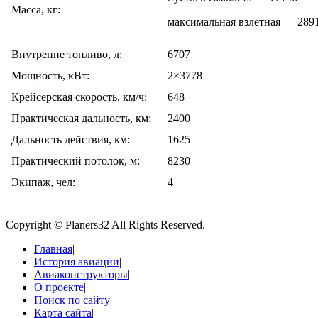
Масса, кг:
максимальная взлетная — 289
Внутренне топливо, л:
6707
Мощность, кВт:
2×3778
Крейсерская скорость, км/ч:
648
Практическая дальность, км:
2400
Дальность действия, км:
1625
Практический потолок, м:
8230
Экипаж, чел:
4
Copyright © Planers32 All Rights Reserved.
Главная
|
История авиации
|
Авиаконструкторы
|
О проекте
|
Поиск по сайту
|
Карта сайта
|