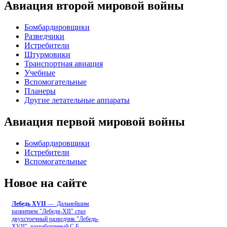
Авиация второй мировой войны
Бомбардировщики
Разведчики
Истребители
Штурмовики
Транспортная авиация
Учебные
Вспомогательные
Планеры
Другие летательные аппараты
Авиация первой мировой войны
Бомбардировщики
Истребители
Вспомогательные
Новое на сайте
Лебедь ХVII
— Дальнейшим
развитием "Лебедя-ХII" стал
двухстоечный разведчик "Лебедь-
XVII", разработанный С.Б
...