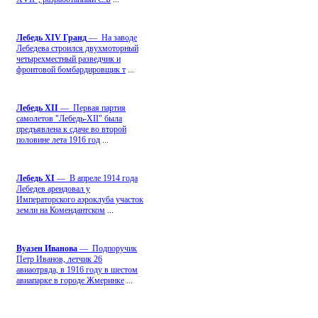
Лебедь ХIV Гранд
— На заводе
Лебедева строился двухмоторный
четырехместный разведчик и
фронтовой бомбардировщик т
...
Лебедь ХII
— Первая партия
самолетов "Лебедь-ХII" была
предъявлена к сдаче во второй
половине лета 1916 год
...
Лебедь ХI
— В апреле 1914 года
Лебедев арендовал у
Императорского аэроклуба участок
земли на Комендантском
...
Вуазен Иванова
— Подпоручик
Петр Иванов, летчик 26
авиаотряда, в 1916 году в шестом
авиапарке в городе Жмеринке
...