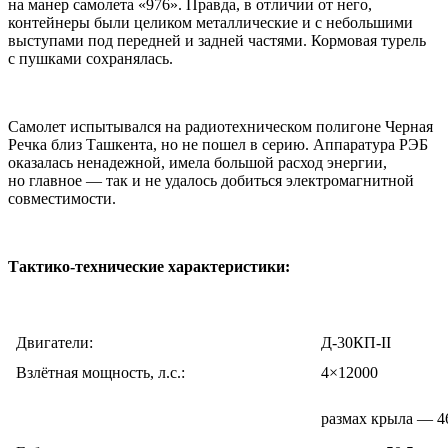
на манер самолета «976». Правда, в отличии от него,
контейнеры были целиком металлические и с небольшими
выступами под передней и задней частями. Кормовая турель
с пушками сохранялась.
Самолет испытывался на радиотехническом полигоне Черная
Речка близ Ташкента, но не пошел в серию. Аппаратура РЭБ
оказалась ненадежной, имела большой расход энергии,
но главное — так и не удалось добиться электромагнитной
совместимости.
Тактико-технические характеристики:
Двигатели:
Д-30КП-II
Взлётная мощность, л.с.:
4×12000
размах крыла — 4