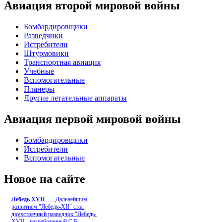
Авиация второй мировой войны
Бомбардировщики
Разведчики
Истребители
Штурмовики
Транспортная авиация
Учебные
Вспомогательные
Планеры
Другие летательные аппараты
Авиация первой мировой войны
Бомбардировщики
Истребители
Вспомогательные
Новое на сайте
Лебедь ХVII
— Дальнейшим
развитием "Лебедя-ХII" стал
двухстоечный разведчик "Лебедь-
XVII", разработанный С.Б
...