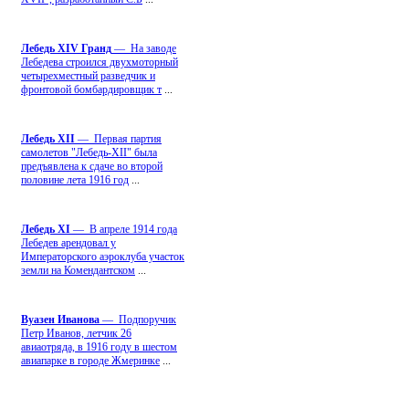
Лебедь ХIV Гранд
— На заводе
Лебедева строился двухмоторный
четырехместный разведчик и
фронтовой бомбардировщик т
...
Лебедь ХII
— Первая партия
самолетов "Лебедь-ХII" была
предъявлена к сдаче во второй
половине лета 1916 год
...
Лебедь ХI
— В апреле 1914 года
Лебедев арендовал у
Императорского аэроклуба участок
земли на Комендантском
...
Вуазен Иванова
— Подпоручик
Петр Иванов, летчик 26
авиаотряда, в 1916 году в шестом
авиапарке в городе Жмеринке
...