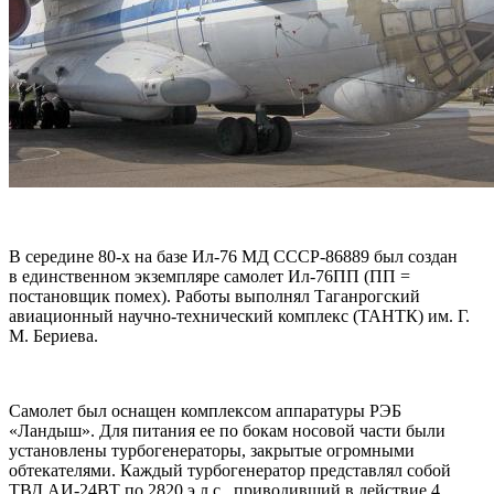
В середине 80-х на базе Ил-76 МД СССР-86889 был создан
в единственном экземпляре самолет Ил-76ПП (ПП =
постановщик помех). Работы выполнял Таганрогский
авиационный научно-технический комплекс (ТАНТК) им. Г.
М. Бериева.
Самолет был оснащен комплексом аппаратуры РЭБ
«Ландыш». Для питания ее по бокам носовой части были
установлены турбогенераторы, закрытые огромными
обтекателями. Каждый турбогенератор представлял собой
ТВД АИ-24ВТ по 2820 э.л.с., приводивший в действие 4