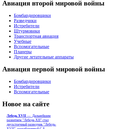
Авиация второй мировой войны
Бомбардировщики
Разведчики
Истребители
Штурмовики
Транспортная авиация
Учебные
Вспомогательные
Планеры
Другие летательные аппараты
Авиация первой мировой войны
Бомбардировщики
Истребители
Вспомогательные
Новое на сайте
Лебедь ХVII
— Дальнейшим
развитием "Лебедя-ХII" стал
двухстоечный разведчик "Лебедь-
XVII", разработанный С.Б
...