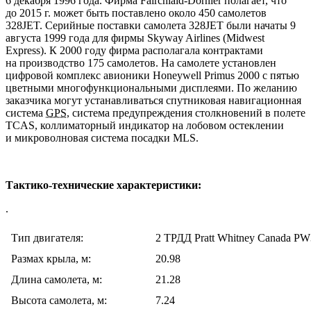
6 декабря 1996 года. Фирма Fairchiald-Dornier полагает, что
до 2015 г. может быть поставлено около 450 самолетов
328JET. Серийные поставки самолета 328JET были начаты 9
августа 1999 года для фирмы Skyway Airlines (Midwest
Express). К 2000 году фирма располагала контрактами
на производство 175 самолетов. На самолете установлен
цифровой комплекс авионики Honeywell Primus 2000 с пятью
цветными многофункциональными дисплеями. По желанию
заказчика могут устанавливаться спутниковая навигационная
система
GPS
, система предупреждения столкновений в полете
TCAS, коллиматорный индикатор на лобовом остеклении
и микроволновая система посадки MLS.
Тактико-технические характеристики:
.
Тип двигателя:
2 ТРДД Pratt Whitney Canada PW
Размах крыла, м:
20.98
Длина самолета, м:
21.28
Высота самолета, м:
7.24