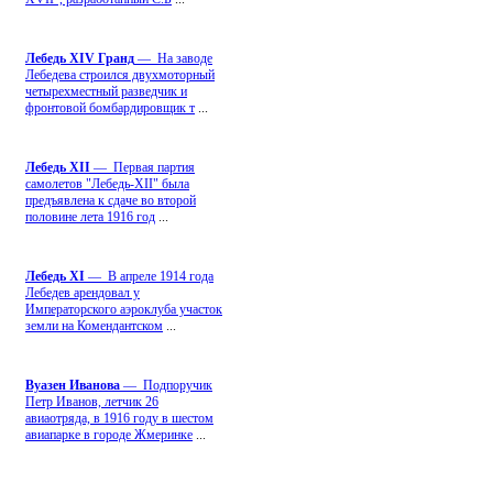
Лебедь ХIV Гранд
— На заводе
Лебедева строился двухмоторный
четырехместный разведчик и
фронтовой бомбардировщик т
...
Лебедь ХII
— Первая партия
самолетов "Лебедь-ХII" была
предъявлена к сдаче во второй
половине лета 1916 год
...
Лебедь ХI
— В апреле 1914 года
Лебедев арендовал у
Императорского аэроклуба участок
земли на Комендантском
...
Вуазен Иванова
— Подпоручик
Петр Иванов, летчик 26
авиаотряда, в 1916 году в шестом
авиапарке в городе Жмеринке
...