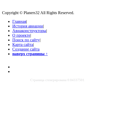
Copyright © Planers32 All Rights Reserved.
Главная
|
История авиации
|
Авиаконструкторы
|
О проекте
|
Поиск по сайту
|
Карта сайта
|
Создание сайта
наверх страницы
↑
Страница сгенерирована:0.04337501