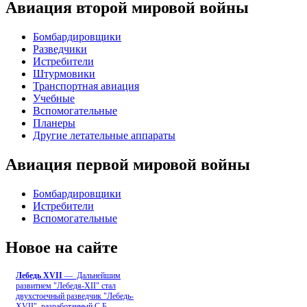
Авиация второй мировой войны
Бомбардировщики
Разведчики
Истребители
Штурмовики
Транспортная авиация
Учебные
Вспомогательные
Планеры
Другие летательные аппараты
Авиация первой мировой войны
Бомбардировщики
Истребители
Вспомогательные
Новое на сайте
Лебедь ХVII
— Дальнейшим
развитием "Лебедя-ХII" стал
двухстоечный разведчик "Лебедь-
XVII", разработанный С.Б
...