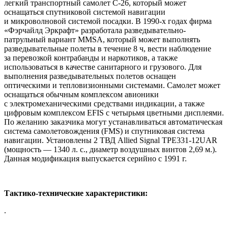
легкий транспортный самолет С-26, который может
оснащаться спутниковой системой навигации
и микроволновой системой посадки. В 1990-х годах фирма
«Фэрчайлд Эркрафт» разработала разведывательно-
патрульный вариант MMSA, который может выполнять
разведывательные полеты в течение 8 ч, вести наблюдение
за перевозкой контрабанды и наркотиков, а также
использоваться в качестве санитарного и грузового. Для
выполнения разведывательных полетов оснащен
оптическими и тепловизионными системами. Самолет может
оснащаться обычным комплексом авионики
с электромеханическими средствами индикации, а также
цифровым комплексом EFIS с четырьмя цветными дисплеями.
По желанию заказчика могут устанавливаться автоматическая
система самолетовождения (FMS) и спутниковая система
навигации. Установлены 2 ТВД Allied Signal ТРЕ331-12UAR
(мощность — 1340 л. с., диаметр воздушных винтов 2,69 м.).
Данная модификация выпускается серийно с 1991 г.
Тактико-технические характеристики:
.