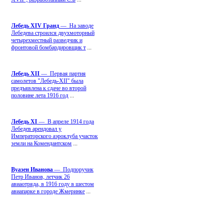
Лебедь ХIV Гранд
— На заводе
Лебедева строился двухмоторный
четырехместный разведчик и
фронтовой бомбардировщик т
...
Лебедь ХII
— Первая партия
самолетов "Лебедь-ХII" была
предъявлена к сдаче во второй
половине лета 1916 год
...
Лебедь ХI
— В апреле 1914 года
Лебедев арендовал у
Императорского аэроклуба участок
земли на Комендантском
...
Вуазен Иванова
— Подпоручик
Петр Иванов, летчик 26
авиаотряда, в 1916 году в шестом
авиапарке в городе Жмеринке
...