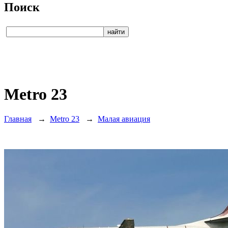
Поиск
Metro 23
Главная
→
Metro 23
→
Малая авиация