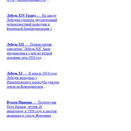
Лебедь ХIV Гранд
— На заводе
Лебедева строился двухмоторный
четырехместный разведчик и
фронтовой бомбардировщик т
...
Лебедь ХII
— Первая партия
самолетов "Лебедь-ХII" была
предъявлена к сдаче во второй
половине лета 1916 год
...
Лебедь ХI
— В апреле 1914 года
Лебедев арендовал у
Императорского аэроклуба участок
земли на Комендантском
...
Вуазен Иванова
— Подпоручик
Петр Иванов, летчик 26
авиаотряда, в 1916 году в шестом
авиапарке в городе Жмеринке
...