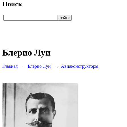
Поиск
Блерио Луи
Главная
→
Блерио Луи
→
Авиаконструкторы