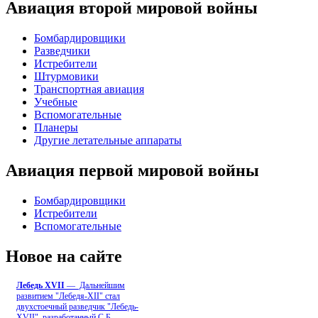
Авиация второй мировой войны
Бомбардировщики
Разведчики
Истребители
Штурмовики
Транспортная авиация
Учебные
Вспомогательные
Планеры
Другие летательные аппараты
Авиация первой мировой войны
Бомбардировщики
Истребители
Вспомогательные
Новое на сайте
Лебедь ХVII
— Дальнейшим
развитием "Лебедя-ХII" стал
двухстоечный разведчик "Лебедь-
XVII", разработанный С.Б
...