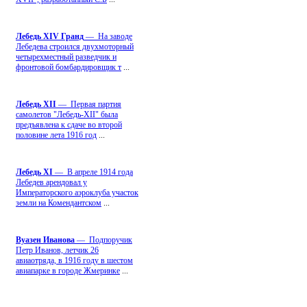
Лебедь ХIV Гранд
— На заводе
Лебедева строился двухмоторный
четырехместный разведчик и
фронтовой бомбардировщик т
...
Лебедь ХII
— Первая партия
самолетов "Лебедь-ХII" была
предъявлена к сдаче во второй
половине лета 1916 год
...
Лебедь ХI
— В апреле 1914 года
Лебедев арендовал у
Императорского аэроклуба участок
земли на Комендантском
...
Вуазен Иванова
— Подпоручик
Петр Иванов, летчик 26
авиаотряда, в 1916 году в шестом
авиапарке в городе Жмеринке
...