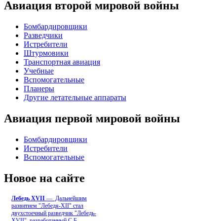
Авиация второй мировой войны
Бомбардировщики
Разведчики
Истребители
Штурмовики
Транспортная авиация
Учебные
Вспомогательные
Планеры
Другие летательные аппараты
Авиация первой мировой войны
Бомбардировщики
Истребители
Вспомогательные
Новое на сайте
Лебедь ХVII
— Дальнейшим
развитием "Лебедя-ХII" стал
двухстоечный разведчик "Лебедь-
XVII", разработанный С.Б
...