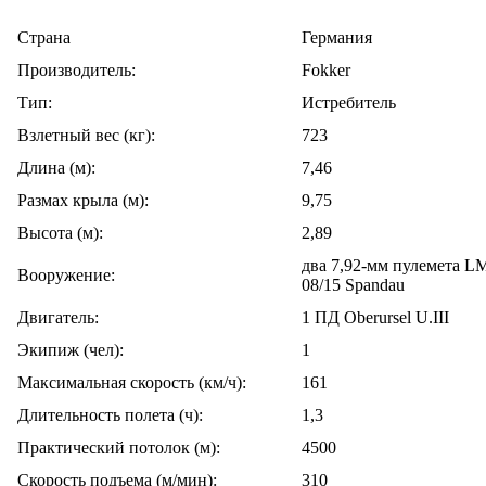
Cтрана
Германия
Производитель:
Fokker
Тип:
Истребитель
Взлетный вес (кг):
723
Длина (м):
7,46
Размах крыла (м):
9,75
Высота (м):
2,89
два 7,92-мм пулемета 
Вооружение:
08/15 Spandau
Двигатель:
1 ПД Oberursel U.III
Экипиж (чел):
1
Максимальная скорость (км/ч):
161
Длительность полета (ч):
1,3
Практический потолок (м):
4500
Скорость подъема (м/мин):
310