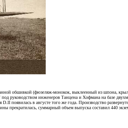
шанной обшивкой (фюзеляж-монокок, выклеенный из шпона, крыл
под руководством инженеров Танцена и Хофмана на базе двухме
 D.II появилась в августе того же года. Производство развернуто
ашины прекратилась, суммарный объем выпуска составил 440 экз