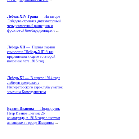
Лебедь ХIV Гранд
— На заводе
Лебедева строился двухмоторный
четырехместный разведчик и
фронтовой бомбардировщик т
...
Лебедь ХII
— Первая партия
самолетов "Лебедь-ХII" была
предъявлена к сдаче во второй
половине лета 1916 год
...
Лебедь ХI
— В апреле 1914 года
Лебедев арендовал у
Императорского аэроклуба участок
земли на Комендантском
...
Вуазен Иванова
— Подпоручик
Петр Иванов, летчик 26
авиаотряда, в 1916 году в шестом
авиапарке в городе Жмеринке
...