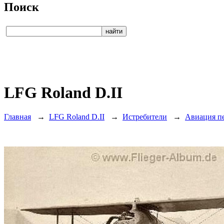
Поиск
LFG Roland D.II
Главная
→
LFG Roland D.II
→
Истребители
→
Авиация п