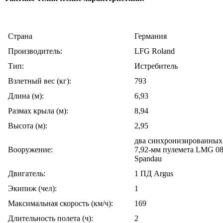
Cтрана
Германия
Производитель:
LFG Roland
Тип:
Истребитель
Взлетный вес (кг):
793
Длина (м):
6,93
Размах крыла (м):
8,94
Высота (м):
2,95
два синхронизированных
Вооружение:
7,92-мм пулемета LMG 08
Spandau
Двигатель:
1 ПД Argus
Экипиж (чел):
1
Максимальная скорость (км/ч):
169
Длительность полета (ч):
2