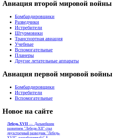
Авиация второй мировой войны
Бомбардировщики
Разведчики
Истребители
Штурмовики
Транспортная авиация
Учебные
Вспомогательные
Планеры
Другие летательные аппараты
Авиация первой мировой войны
Бомбардировщики
Истребители
Вспомогательные
Новое на сайте
Лебедь ХVII
— Дальнейшим
развитием "Лебедя-ХII" стал
двухстоечный разведчик "Лебедь-
XVII", разработанный С.Б
...