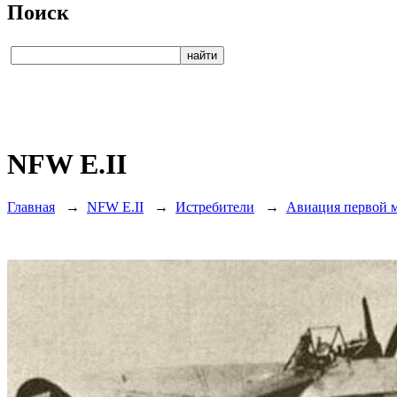
Поиск
NFW E.II
Главная
→
NFW E.II
→
Истребители
→
Авиация первой 