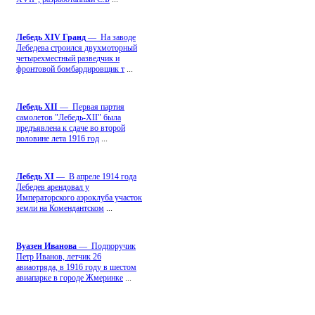
Лебедь ХIV Гранд
— На заводе
Лебедева строился двухмоторный
четырехместный разведчик и
фронтовой бомбардировщик т
...
Лебедь ХII
— Первая партия
самолетов "Лебедь-ХII" была
предъявлена к сдаче во второй
половине лета 1916 год
...
Лебедь ХI
— В апреле 1914 года
Лебедев арендовал у
Императорского аэроклуба участок
земли на Комендантском
...
Вуазен Иванова
— Подпоручик
Петр Иванов, летчик 26
авиаотряда, в 1916 году в шестом
авиапарке в городе Жмеринке
...