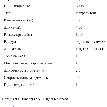
Производитель:
NFW
Тип:
Истребитель
Взлетный вес (кг):
768
Длина (м):
7,80
Размах крыла (м):
12,20
Вооружение:
один-два пулемета
Двигатель:
1 ПД Daimler D III
Экипиж (чел):
1
Максимальная скорость (км/ч):
186
Длительность полета (ч):
2,5
Скорость подъема (м/мин):
460
Произведено (шт):
1
Copyright © Planers32 All Rights Reserved.