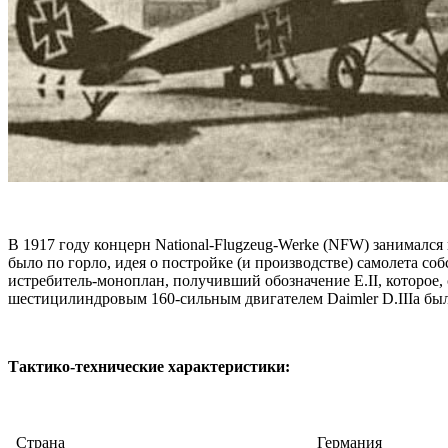
В 1917 году концерн National-Flugzeug-Werke (NFW) занимался
было по горло, идея о постройке (и производстве) самолета с
истребитель-моноплан, получивший обозначение E.II, которое
шестицилиндровым 160-сильным двигателем Daimler D.IIIa бы
Тактико-технические характеристики:
Cтрана
Германия