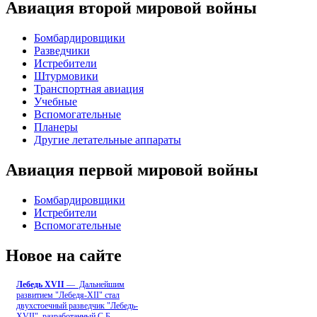
Авиация второй мировой войны
Бомбардировщики
Разведчики
Истребители
Штурмовики
Транспортная авиация
Учебные
Вспомогательные
Планеры
Другие летательные аппараты
Авиация первой мировой войны
Бомбардировщики
Истребители
Вспомогательные
Новое на сайте
Лебедь ХVII
— Дальнейшим
развитием "Лебедя-ХII" стал
двухстоечный разведчик "Лебедь-
XVII", разработанный С.Б
...