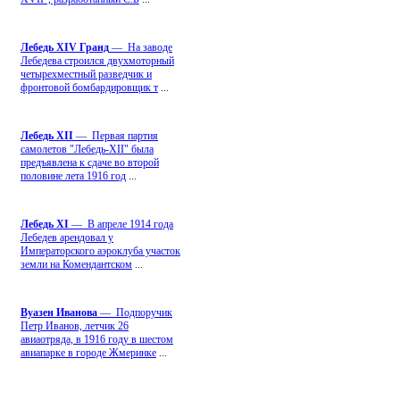
Лебедь ХIV Гранд
— На заводе
Лебедева строился двухмоторный
четырехместный разведчик и
фронтовой бомбардировщик т
...
Лебедь ХII
— Первая партия
самолетов "Лебедь-ХII" была
предъявлена к сдаче во второй
половине лета 1916 год
...
Лебедь ХI
— В апреле 1914 года
Лебедев арендовал у
Императорского аэроклуба участок
земли на Комендантском
...
Вуазен Иванова
— Подпоручик
Петр Иванов, летчик 26
авиаотряда, в 1916 году в шестом
авиапарке в городе Жмеринке
...