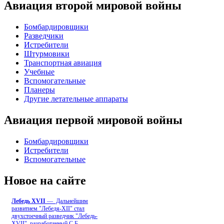
Авиация второй мировой войны
Бомбардировщики
Разведчики
Истребители
Штурмовики
Транспортная авиация
Учебные
Вспомогательные
Планеры
Другие летательные аппараты
Авиация первой мировой войны
Бомбардировщики
Истребители
Вспомогательные
Новое на сайте
Лебедь ХVII
— Дальнейшим
развитием "Лебедя-ХII" стал
двухстоечный разведчик "Лебедь-
XVII", разработанный С.Б
...