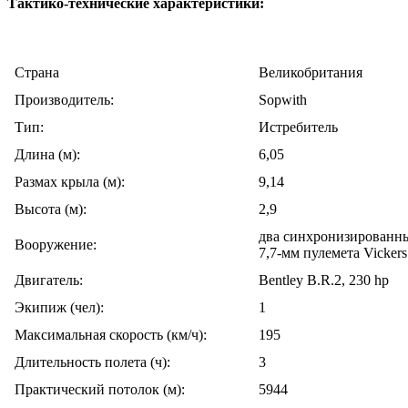
Тактико-технические характеристики:
Cтрана
Великобритания
Производитель:
Sopwith
Тип:
Истребитель
Длина (м):
6,05
Размах крыла (м):
9,14
Высота (м):
2,9
два синхронизированн
Вооружение:
7,7-мм пулемета Vickers
Двигатель:
Bentley B.R.2, 230 hp
Экипиж (чел):
1
Максимальная скорость (км/ч):
195
Длительность полета (ч):
3
Практический потолок (м):
5944