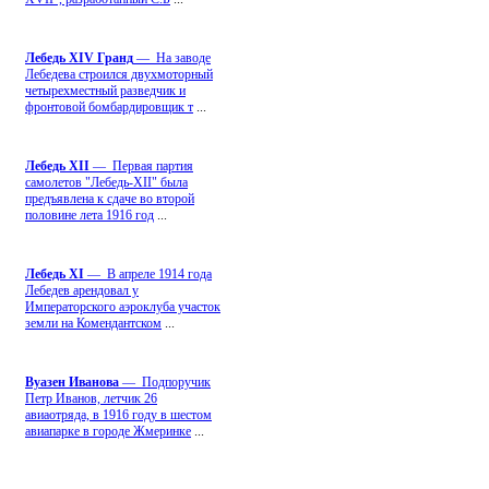
Лебедь ХIV Гранд
— На заводе
Лебедева строился двухмоторный
четырехместный разведчик и
фронтовой бомбардировщик т
...
Лебедь ХII
— Первая партия
самолетов "Лебедь-ХII" была
предъявлена к сдаче во второй
половине лета 1916 год
...
Лебедь ХI
— В апреле 1914 года
Лебедев арендовал у
Императорского аэроклуба участок
земли на Комендантском
...
Вуазен Иванова
— Подпоручик
Петр Иванов, летчик 26
авиаотряда, в 1916 году в шестом
авиапарке в городе Жмеринке
...