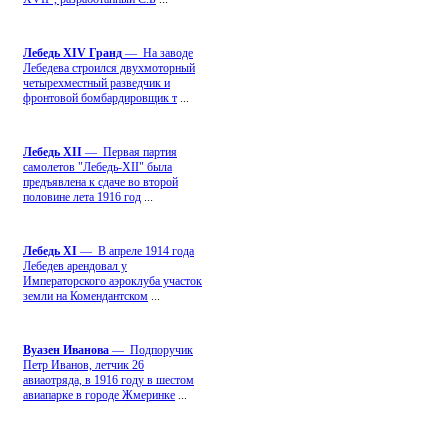
Лебедь ХIV Гранд
— На заводе
Лебедева строился двухмоторный
четырехместный разведчик и
фронтовой бомбардировщик т
...
Лебедь ХII
— Первая партия
самолетов "Лебедь-ХII" была
предъявлена к сдаче во второй
половине лета 1916 год
...
Лебедь ХI
— В апреле 1914 года
Лебедев арендовал у
Императорского аэроклуба участок
земли на Комендантском
...
Вуазен Иванова
— Подпоручик
Петр Иванов, летчик 26
авиаотряда, в 1916 году в шестом
авиапарке в городе Жмеринке
...