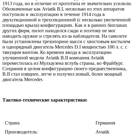
1913 года, но в отличие от прототипа ее значительно усилили.
Обозначенные как Aviatik B.I, несколько из этих аппаратов
поступили в эксплуатацию в течение 1914 года в
двухсекционной и трехсекционной (с несколько увеличенной
площадью крыла) конфигурациях. Как и в ранних бипланах
других фирм, пилот находился сзади и поэтому не мог
наводить оружие и стрелять из-за наблюдателя. На самолете
были установлены трехопорное шасси с хвостовым костылем
и однорядный двигатель Mercedes D.I мощностью 100 л. с. с
тянущим винтом. Ко времени ввода в эксплуатацию
улучшенной модели Aviatik B.II компания Aviatik
переместилась из Мулхаузена вглубь страны, во Фрайбург.
Сохранив в целом конфигурацию своего предшественника,
B.II стал изящнее, легче и получил новый, более мощный
двигатель Mercedes
Тактико-технические характеристики:
Cтрана
Германия
Производитель:
Aviatik