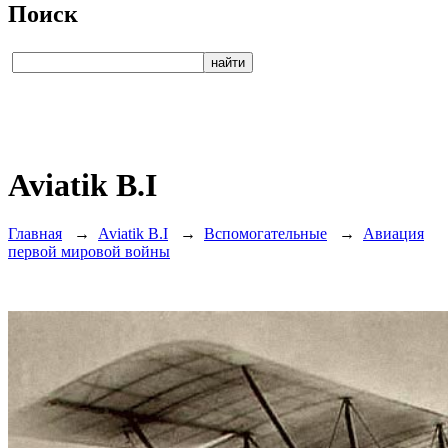
Поиск
Aviatik B.I
Главная
→
Aviatik B.I
→
Вспомогательные
→
Авиация
первой мировой войны