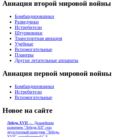
Авиация второй мировой войны
Бомбардировщики
Разведчики
Истребители
Штурмовики
Транспортная авиация
Учебные
Вспомогательные
Планеры
Другие летательные аппараты
Авиация первой мировой войны
Бомбардировщики
Истребители
Вспомогательные
Новое на сайте
Лебедь ХVII
— Дальнейшим
развитием "Лебедя-ХII" стал
двухстоечный разведчик "Лебедь-
XVII", разработанный С.Б
...