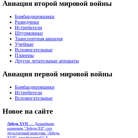
Авиация второй мировой войны
Бомбардировщики
Разведчики
Истребители
Штурмовики
Транспортная авиация
Учебные
Вспомогательные
Планеры
Другие летательные аппараты
Авиация первой мировой войны
Бомбардировщики
Истребители
Вспомогательные
Новое на сайте
Лебедь ХVII
— Дальнейшим
развитием "Лебедя-ХII" стал
двухстоечный разведчик "Лебедь-
XVII", разработанный С.Б
...