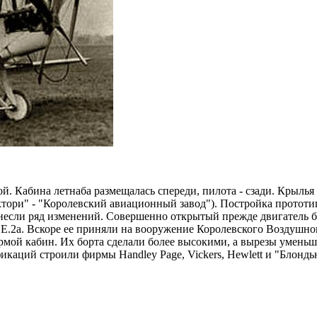
 Кабина летнаба размещалась спереди, пилота - сзади. Крылья 
ори" - "Королевский авиационный завод"). Постройка прототипа
несли ряд изменений. Совершенно открытый прежде двигатель б
Е.2а. Вскоре ее приняли на вооружение Королевского Воздушног
рмой кабин. Их борта сделали более высокими, а вырезы уменьш
каций строили фирмы Handley Page, Vickers, Hewlett и "Блонд