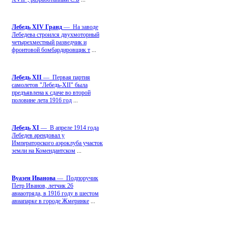
Лебедь ХIV Гранд
— На заводе
Лебедева строился двухмоторный
четырехместный разведчик и
фронтовой бомбардировщик т
...
Лебедь ХII
— Первая партия
самолетов "Лебедь-ХII" была
предъявлена к сдаче во второй
половине лета 1916 год
...
Лебедь ХI
— В апреле 1914 года
Лебедев арендовал у
Императорского аэроклуба участок
земли на Комендантском
...
Вуазен Иванова
— Подпоручик
Петр Иванов, летчик 26
авиаотряда, в 1916 году в шестом
авиапарке в городе Жмеринке
...