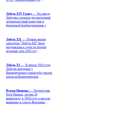
Лебедь ХIV Гранд
— На заводе
Лебедева строился двухмоторный
четырехместный разведчик и
фронтовой бомбардировщик т
...
Лебедь ХII
— Первая партия
самолетов "Лебедь-ХII" была
предъявлена к сдаче во второй
половине лета 1916 год
...
Лебедь ХI
— В апреле 1914 года
Лебедев арендовал у
Императорского аэроклуба участок
земли на Комендантском
...
Вуазен Иванова
— Подпоручик
Петр Иванов, летчик 26
авиаотряда, в 1916 году в шестом
авиапарке в городе Жмеринке
...