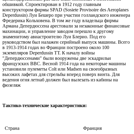
обшивкой. Спроектирован в 1912 году главным
конструктором фирмы SPAD (Sosiete Provisoire des Aeroplanes
Deperdussin) Луи Бешеро при участии голландского инженера
Фредерика Кольховена. В том же году владельца фирмы
Армана Депердюссена арестовали за незаконные финансовые
махинации, и управление заводом перешло к другому
знаменитому авиастроителю Луи Блерио. Под его
руководством был налажен серийный выпуск машины. Всего
в 1913-1914 годах во Франции построено около 100
экземпляров Deperdussin ТТ. К началу войны
"Депердюссенами" были вооружены две эскадрильи
французских ВВС. Весной 1914 года на некоторые машины
установили пулеметы Colt или Madsen на своеобразных
высоких лафетах для стрельбы вперед поверх винта. Для
ведения огня летнаб должен был вылезать из кабины на
фюзеляж
Тактико-технические характеристики:
Cтрана
Франция