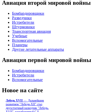
Авиация второй мировой войны
Бомбардировщики
Разведчики
Истребители
Штурмовики
Транспортная авиация
Учебные
Вспомогательные
Планеры
Другие летательные аппараты
Авиация первой мировой войны
Бомбардировщики
Истребители
Вспомогательные
Новое на сайте
Лебедь ХVII
— Дальнейшим
развитием "Лебедя-ХII" стал
двухстоечный разведчик "Лебедь-
XVII", разработанный С.Б
...