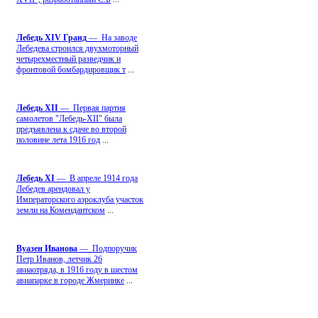
Лебедь ХIV Гранд
— На заводе
Лебедева строился двухмоторный
четырехместный разведчик и
фронтовой бомбардировщик т
...
Лебедь ХII
— Первая партия
самолетов "Лебедь-ХII" была
предъявлена к сдаче во второй
половине лета 1916 год
...
Лебедь ХI
— В апреле 1914 года
Лебедев арендовал у
Императорского аэроклуба участок
земли на Комендантском
...
Вуазен Иванова
— Подпоручик
Петр Иванов, летчик 26
авиаотряда, в 1916 году в шестом
авиапарке в городе Жмеринке
...