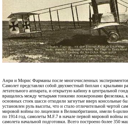
Анри и Морис Фарманы после многочисленных экспериментов со
Самолет представлял собой двухместный биплан с крыльями ра
летательного аппарата, и открытую кабину в центральной гон
вращались между четырьмя тонкими лонжеронами фюзеляжа, к 
основных стоек шасси отходили загнутые вверх консольные ба
установлен руль высоты, что и стало отличительной чертой с
мировой войны по лицензии в Великобритании, имели 6-цилинд
по 1914 год, самолеты M.F.7 в начале первой мировой войны ис
самолета начальной подготовки. Всего построено более 350 м