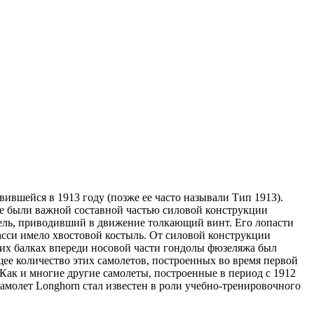
вшейся в 1913 году (позже ее часто называли Тип 1913).
ые были важной составной частью силовой конструкции
тель, приводивший в движение толкающий винт. Его лопасти
сси имело хвостовой костыль. От силовой конструкции
тих балках впереди носовой части гондолы фюзеляжа был
ее количество этих самолетов, построенных во время первой
Как и многие другие самолеты, построенные в период с 1912
самолет Longhorn стал известен в роли учебно-тренировочного