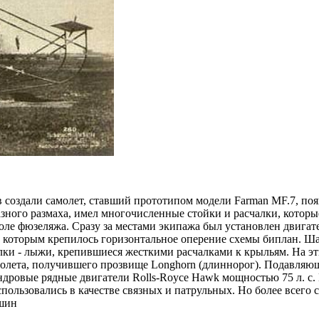
здали самолет, ставший прототипом модели Farman MF.7, появи
зного размаха, имел многочисленные стойки и расчалки, котор
доле фюзеляжа. Сразу за местами экипажа был установлен двига
которым крепилось горизонтальное оперение схемы биплан. Ша
лки - лыжи, крепившиеся жесткими расчалками к крыльям. На э
амолета, получившего прозвище Longhorn (длиннорог). Подавляющ
ровые рядные двигатели Rolls-Royce Hawk мощностью 75 л. с. 
пользовались в качестве связных и патрульных. Но более всего 
ашин