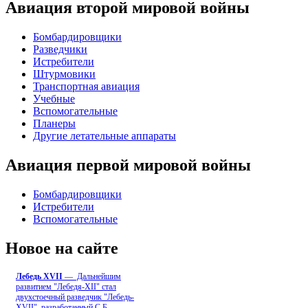
Авиация второй мировой войны
Бомбардировщики
Разведчики
Истребители
Штурмовики
Транспортная авиация
Учебные
Вспомогательные
Планеры
Другие летательные аппараты
Авиация первой мировой войны
Бомбардировщики
Истребители
Вспомогательные
Новое на сайте
Лебедь ХVII
— Дальнейшим
развитием "Лебедя-ХII" стал
двухстоечный разведчик "Лебедь-
XVII", разработанный С.Б
...