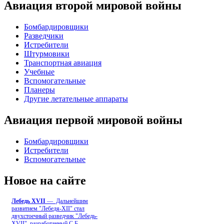
Авиация второй мировой войны
Бомбардировщики
Разведчики
Истребители
Штурмовики
Транспортная авиация
Учебные
Вспомогательные
Планеры
Другие летательные аппараты
Авиация первой мировой войны
Бомбардировщики
Истребители
Вспомогательные
Новое на сайте
Лебедь ХVII
— Дальнейшим
развитием "Лебедя-ХII" стал
двухстоечный разведчик "Лебедь-
XVII", разработанный С.Б
...