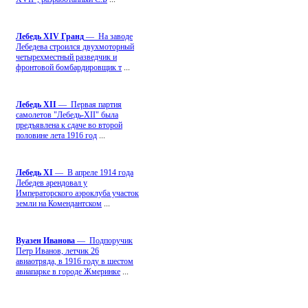
Лебедь ХIV Гранд
— На заводе
Лебедева строился двухмоторный
четырехместный разведчик и
фронтовой бомбардировщик т
...
Лебедь ХII
— Первая партия
самолетов "Лебедь-ХII" была
предъявлена к сдаче во второй
половине лета 1916 год
...
Лебедь ХI
— В апреле 1914 года
Лебедев арендовал у
Императорского аэроклуба участок
земли на Комендантском
...
Вуазен Иванова
— Подпоручик
Петр Иванов, летчик 26
авиаотряда, в 1916 году в шестом
авиапарке в городе Жмеринке
...