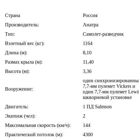
Cтрана
Россия
Производитель:
Анатра
Тип:
Самолет-разведчик
Взлетный вес (кг):
1164
Длина (м):
8,10
Размах крыла (м):
11,40
Высота (м):
3,36
один синхронизированны
7,7-мм пулемет Vickers и
Вооружение:
один 7,7-мм пулемет Lewi
шкворневой установке
Двигатель:
1 ПД Salmson
Экипиж (чел):
2
Максимальная скорость (км/ч):
144
Практический потолок (м):
4300