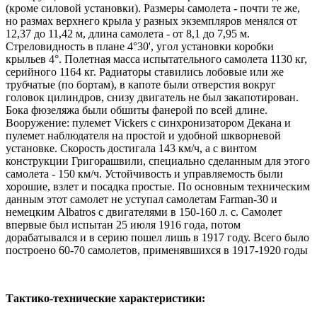
(кроме силовой установки). Размеры самолета - почти те же,
но размах верхнего крыла у разных экземпляров менялся от
12,37 до 11,42 м, длина самолета - от 8,1 до 7,95 м.
Стреловидность в плане 4°30', угол установки коробки
крыльев 4°. Полетная мacca испытательного самолета 1130 кг,
серийного 1164 кг. Радиаторы ставились лобовые или же
трубчатые (по бортам), в капоте были отверстия вокруг
головок цилиндров, снизу двигатель не был закапотирован.
Бока фюзеляжа были обшиты фанерой по всей длине.
Вооружение: пулемет Vickers с синхронизатором Декана и
пулемет наблюдателя на простой и удобной шкворневой
установке. Скорость достигала 143 км/ч, а с винтом
конструкции Григорашвили, специально сделанным для этого
самолета - 150 км/ч. Устойчивость и управляемость были
хорошие, взлет и посадка простые. По основным техническим
данным этот самолет не уступал самолетам Farman-30 и
немецким Albatros с двигателями в 150-160 л. с. Самолет
впервые был испытан 25 июля 1916 года, потом
дорабатывался и в серию пошел лишь в 1917 году. Всего было
построено 60-70 самолетов, применявшихся в 1917-1920 годы
Тактико-технические характеристики: