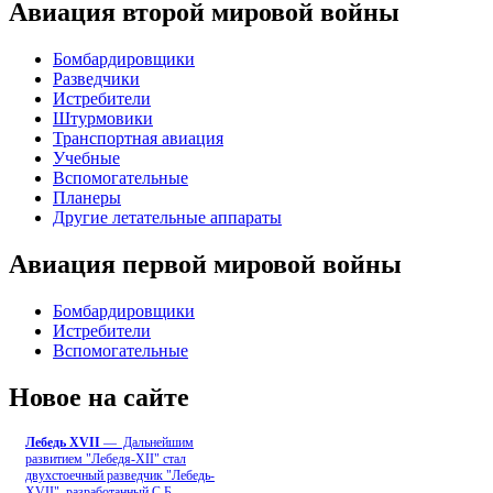
Авиация второй мировой войны
Бомбардировщики
Разведчики
Истребители
Штурмовики
Транспортная авиация
Учебные
Вспомогательные
Планеры
Другие летательные аппараты
Авиация первой мировой войны
Бомбардировщики
Истребители
Вспомогательные
Новое на сайте
Лебедь ХVII
— Дальнейшим
развитием "Лебедя-ХII" стал
двухстоечный разведчик "Лебедь-
XVII", разработанный С.Б
...