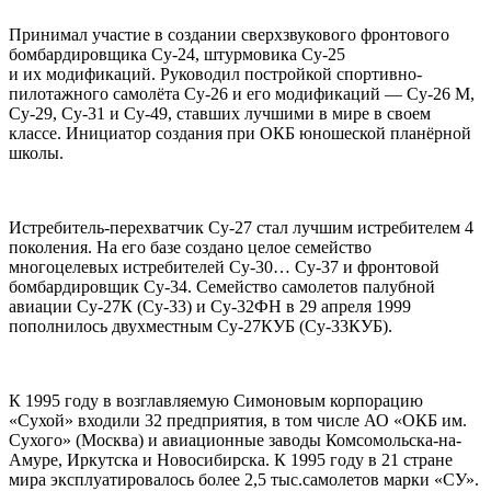
Принимал участие в создании сверхзвукового фронтового
бомбардировщика Су-24, штурмовика Су-25
и их модификаций. Руководил постройкой спортивно-
пилотажного самолёта Су-26 и его модификаций — Су-26 М,
Су-29, Су-31 и Су-49, ставших лучшими в мире в своем
классе. Инициатор создания при ОКБ юношеской планёрной
школы.
Истребитель-перехватчик Су-27 стал лучшим истребителем 4
поколения. На его базе создано целое семейство
многоцелевых истребителей Су-30… Су-37 и фронтовой
бомбардировщик Су-34. Семейство самолетов палубной
авиации Су-27К (Су-33) и Су-32ФН в 29 апреля 1999
пополнилось двухместным Су-27КУБ (Су-33КУБ).
К 1995 году в возглавляемую Симоновым корпорацию
«Сухой» входили 32 предприятия, в том числе АО «ОКБ им.
Сухого» (Москва) и авиационные заводы Комсомольска-на-
Амуре, Иркутска и Новосибирска. К 1995 году в 21 стране
мира эксплуатировалось более 2,5 тыс.самолетов марки «СУ».