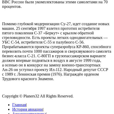
ВВС России были укомплектованы этими самолетами на 70
процентов.
Помимо глубокой модернизации Су-27, идет создание новых
машин. 25 сентября 1997 взлетел прототип истребителя
пятого поколения С-37 «Беркут» с крылом обратной
стреловидности. Есть проекты легких однодвигательных —
УБС С-54, истребителя С-55 и палубного С-56.
Прорабатываются проекты супераэробуса КР-860, способного
перевозить почти 1000 пассажиров и сверхзвукового самолета
бизнес-класса С-21. С-80ГП в грузопассажирском варианте
должен впервые подняться в воздух в августе 1999 года,
а осенью он в конкурсе на замену военно-транспортных
Ан-26 он уступил проекту Ил-112. Народный депутат СССР
с 1989 г. Ленинская премия (1976). Награждён орденом
Трудового красного Знамени.
Copyright © Planers32 All Rights Reserved.
Главная
|
История авиации
|
Авиаконструкторы
|