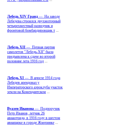
Лебедь ХIV Гранд
— На заводе
Лебедева строился двухмоторный
четырехместный разведчик и
фронтовой бомбардировщик т
...
Лебедь ХII
— Первая партия
самолетов "Лебедь-ХII" была
предъявлена к сдаче во второй
половине лета 1916 год
...
Лебедь ХI
— В апреле 1914 года
Лебедев арендовал у
Императорского аэроклуба участок
земли на Комендантском
...
Вуазен Иванова
— Подпоручик
Петр Иванов, летчик 26
авиаотряда, в 1916 году в шестом
авиапарке в городе Жмеринке
...