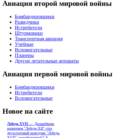
Авиация второй мировой войны
Бомбардировщики
Разведчики
Истребители
Штурмовики
Транспортная авиация
Учебные
Вспомогательные
Планеры
Другие летательные аппараты
Авиация первой мировой войны
Бомбардировщики
Истребители
Вспомогательные
Новое на сайте
Лебедь ХVII
— Дальнейшим
развитием "Лебедя-ХII" стал
двухстоечный разведчик "Лебедь-
XVII", разработанный С.Б
...