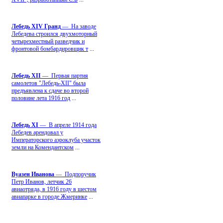
Лебедь ХIV Гранд
— На заводе
Лебедева строился двухмоторный
четырехместный разведчик и
фронтовой бомбардировщик т
...
Лебедь ХII
— Первая партия
самолетов "Лебедь-ХII" была
предъявлена к сдаче во второй
половине лета 1916 год
...
Лебедь ХI
— В апреле 1914 года
Лебедев арендовал у
Императорского аэроклуба участок
земли на Комендантском
...
Вуазен Иванова
— Подпоручик
Петр Иванов, летчик 26
авиаотряда, в 1916 году в шестом
авиапарке в городе Жмеринке
...