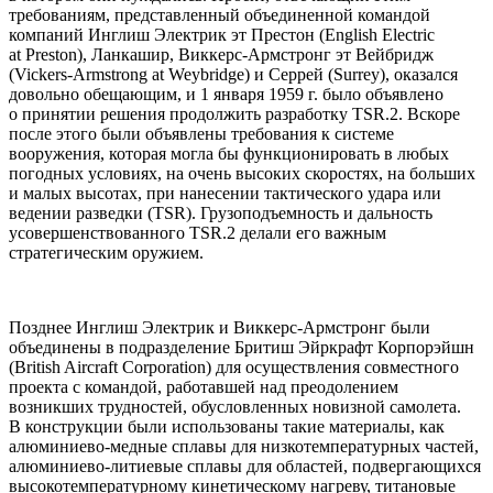
требованиям, представленный объединенной командой
компаний Инглиш Электрик эт Престон (English Electric
at Preston), Ланкашир, Виккерс-Армстронг эт Вейбридж
(Vickers-Armstrong at Weybridge) и Серрей (Surrey), оказался
довольно обещающим, и 1 января 1959 г. было объявлено
о принятии решения продолжить разработку TSR.2. Вскоре
после этого были объявлены требования к системе
вооружения, которая могла бы функционировать в любых
погодных условиях, на очень высоких скоростях, на больших
и малых высотах, при нанесении тактического удара или
ведении разведки (TSR). Грузоподъемность и дальность
усовершенствованного TSR.2 делали его важным
стратегическим оружием.
Позднее Инглиш Электрик и Виккерс-Армстронг были
объединены в подразделение Бритиш Эйркрафт Корпорэйшн
(British Aircraft Corporation) для осуществления совместного
проекта с командой, работавшей над преодолением
возникших трудностей, обусловленных новизной самолета.
В конструкции были использованы такие материалы, как
алюминиево-медные сплавы для низкотемпературных частей,
алюминиево-литиевые сплавы для областей, подвергающихся
высокотемпературному кинетическому нагреву, титановые