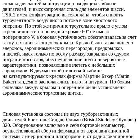
сплавы для частей конструкции, находящихся вблизи
двигателей, и высокопрочная сталь для элементов шасси.
TSR.2 имел конфигурацию высокоплана, чтобы снизить
турбулентность воздушного потока в зоне хвостового
оперения. По этой же причине треугольное крыло с углом
стреловидности по передней кромке 60° не имело
поперечного V, а боковая устойчивость обеспечивалась за счет
загнутых вниз законцовок крыла. Крыло было также лишено
элеронов, аэродинамических перегородок, предкрылков
и щелей, имея только по всему размаху закрылки со сдувом
пограничного слоя, обеспечивающие почти невероятные
характеристики, позволяющие взлетать с небольших
аэродромов. В двухместной пилотской кабине
на катапультируемых креслах фирмы Мартин-Бэкер (Martin-
Baker) тандемно располагались пилот и штурман. По бокам
фюзеляжа между крылом и оперением были установлены
аэродинамические тормозные щитки.
Силовая установка состояла из двух турбореактивных
двигателей Бристоль Сиддли Олимп (Bristol Siddeley Olympus)
320. Оборудование включало в себя бортовой компьютер,
осуществляющий сбор информации от аэронавигационной
системы с инерционной платформой и от радиолокационной