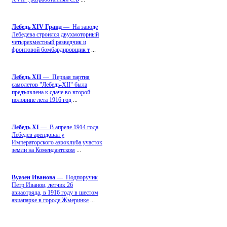
Лебедь ХIV Гранд
— На заводе
Лебедева строился двухмоторный
четырехместный разведчик и
фронтовой бомбардировщик т
...
Лебедь ХII
— Первая партия
самолетов "Лебедь-ХII" была
предъявлена к сдаче во второй
половине лета 1916 год
...
Лебедь ХI
— В апреле 1914 года
Лебедев арендовал у
Императорского аэроклуба участок
земли на Комендантском
...
Вуазен Иванова
— Подпоручик
Петр Иванов, летчик 26
авиаотряда, в 1916 году в шестом
авиапарке в городе Жмеринке
...