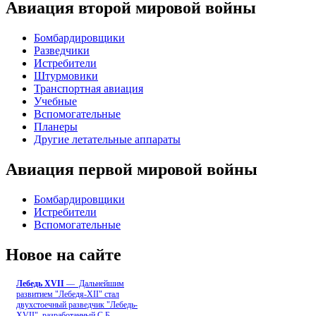
Авиация второй мировой войны
Бомбардировщики
Разведчики
Истребители
Штурмовики
Транспортная авиация
Учебные
Вспомогательные
Планеры
Другие летательные аппараты
Авиация первой мировой войны
Бомбардировщики
Истребители
Вспомогательные
Новое на сайте
Лебедь ХVII
— Дальнейшим
развитием "Лебедя-ХII" стал
двухстоечный разведчик "Лебедь-
XVII", разработанный С.Б
...