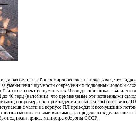
в, а различных районах мирового океана показывал, что гидроа
з-за уменьшения шумности современных подводных лодок и слож
иблизить к спектру шумов моря Исследования показывали, что 
2 до 40 герц (напомним, что применяемые отечественными само
озникают, например, при прохождении лопастей гребного винта 
ступающие части на корпусе ПЛ приводят к возмущению потока 
 пяти-семилопастными винтами, распределены в диапазоне от 2 
абря подписан приказ министра обороны СССР.