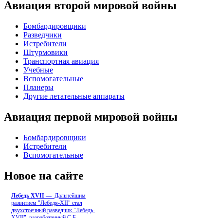
Авиация второй мировой войны
Бомбардировщики
Разведчики
Истребители
Штурмовики
Транспортная авиация
Учебные
Вспомогательные
Планеры
Другие летательные аппараты
Авиация первой мировой войны
Бомбардировщики
Истребители
Вспомогательные
Новое на сайте
Лебедь ХVII
— Дальнейшим
развитием "Лебедя-ХII" стал
двухстоечный разведчик "Лебедь-
XVII", разработанный С.Б
...