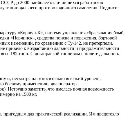
 СССР до 2000 наиболее отличившихся работников
луатации дальнего противолодочного самолета». Подписи:
аратуру «Коршун-К», систему управления сбрасывания бомб,
ведки «Нерчинск», средства поиска и поражения, бортовой
ных изменений, по сравнению с Ту-142, не претерпели,
то не привело к возрастанию дальности и продолжительности
весе 185 тонн. С дозаправкой топливом в полете дальность
ину и, несмотря на относительно высокий уровень
 по боевому применению, два оператора
к). Нетрудно заметить, что имелась полная возможность
имерно на 1500 кг.
сь пригодным для практической реализации. Им предстояло