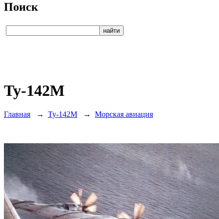
Поиск
Ту-142М
Главная
→
Ту-142М
→
Морская авиация