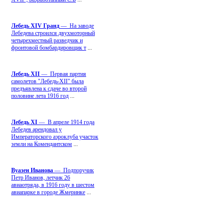
Лебедь ХIV Гранд
— На заводе
Лебедева строился двухмоторный
четырехместный разведчик и
фронтовой бомбардировщик т
...
Лебедь ХII
— Первая партия
самолетов "Лебедь-ХII" была
предъявлена к сдаче во второй
половине лета 1916 год
...
Лебедь ХI
— В апреле 1914 года
Лебедев арендовал у
Императорского аэроклуба участок
земли на Комендантском
...
Вуазен Иванова
— Подпоручик
Петр Иванов, летчик 26
авиаотряда, в 1916 году в шестом
авиапарке в городе Жмеринке
...