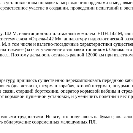
в установленном порядке к награждению орденами и медалями
едственное участие в создании, проведении испытаний и эксп
у-142 М, навигационно-пилотажный комплекс НПН-142 М, «апп
систему связи «Стрела-142 М», аппаратуру гидрологической раз
М, в том числе и взлетно-посадочные характеристики существен
онны тяжелее (за счет увеличения заправки топливом). Однако э
еса. Поэтому дальность осталась равной 12000 км при взлетном 
ппаратуру, пришлось существенно перекомпоновать переднюю каб
ловек (два летчика, штурман корабля, второй штурман, штурман
 связи, старший борттехник, оператор кормовой кабины и стрело
 от кормовой пушечной установки, и уменьшить полетный вес пр
омными трудностями. Не все, что получалось на бумаге, оказало
ать обнаружение современных малошумных ПЛ.