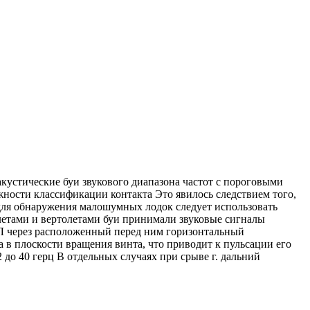
кустические буи звукового диапазона частот с пороговыми
ности классификации контакта Это явилось следствием того,
для обнаружения малошумных лодок следует использовать
летами и вертолетами буи принимали звуковые сигналы
ПЛ через расположенный перед ним горизонтальный
в плоскости вращения винта, что приводит к пульсации его
до 40 герц В отдельных случаях при срыве г. дальний