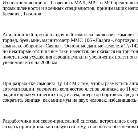
Из постановления: «…Разрешить МАЛ, МРП и МО представить 
промышленности и военных специалистов, принимавших непоср
Брежнев, Тихонов.
Авиационный противолодочный комплекс включает: самолет Т
торпед, буев, мин, магнитометр ММС-106 «Ладога», бортовую 
комплекс обороны «Саяны». Основные данные самолета Ту-142 
но некоторые отличия все-таки имеются: он оказался на три т
полета из-за ухудшения аэродинамики и увеличения полетного в
увеличивается на 2000 км.
При разработке самолета Ту-142 М с тем, чтобы разместить а
автоматизации, увеличить количество членов экипажа до 11 че
радиогидроакустических подсистем, оператор бортовых средств
сократить экипаж, как минимум на двух человек, избавившись
Разработчики поисково-прицельной системы встретились с огр
создать принципиально новую систему, способную обеспечив