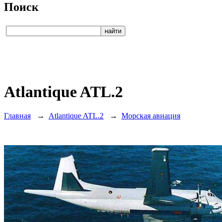
Поиск
Atlantique ATL.2
Главная
→
Atlantique ATL.2
→
Морская авиация