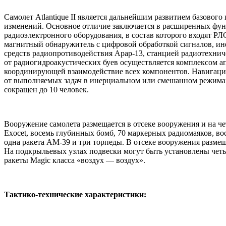
Самолет Atlantique II является дальнейшим развитием базового
изменений. Основное отличие заключается в расширенных фун
радиоэлектронного оборудования, в состав которого входят Р
магнитный обнаружитель с цифровой обработкой сигналов, инф
средств радиопротиводействия Арар-13, станцией радиотехнич
от радиогидроакустических буев осуществляется комплексом а
координирующей взаимодействие всех компонентов. Навигаци
от выполняемых задач в инерциальном или смешанном режима
сокращен до 10 человек.
Вооружение самолета размещается в отсеке вооружения и на ч
Exocet, восемь глубинных бомб, 70 маркерных радиомаяков, в
одна ракета АМ-39 и три торпеды. В отсеке вооружения разме
На подкрыльевых узлах подвески могут быть установлены чет
ракеты Magic класса «воздух — воздух».
Тактико-технические характеристики: