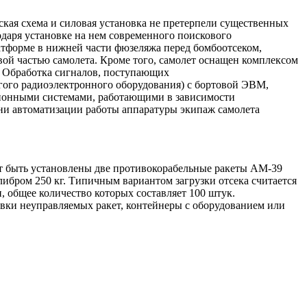
еская схема и силовая установка не претерпели существенных
даря установке на нем современного поискового
атформе в нижней части фюзеляжа перед бомбоотсеком,
ой частью самолета. Кроме того, самолет оснащен комплексом
и Обработка сигналов, поступающих
угого радиоэлектронного оборудования) с бортовой ЭВМ,
ционными системами, работающими в зависимости
ни автоматизации работы аппаратуры экипаж самолета
ут быть установлены две противокорабельные ракеты АМ-39
ибром 250 кг. Типичным вариантом загрузки отсека считается
 общее количество которых составляет 100 штук.
ки неуправляемых ракет, контейнеры с оборудованием или