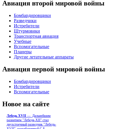
Авиация второй мировой войны
Бомбардировщики
Разведчики
Истребители
Штурмовики
Транспортная авиация
Учебные
Вспомогательные
Планеры
Другие летательные аппараты
Авиация первой мировой войны
Бомбардировщики
Истребители
Вспомогательные
Новое на сайте
Лебедь ХVII
— Дальнейшим
развитием "Лебедя-ХII" стал
двухстоечный разведчик "Лебедь-
XVII", разработанный С.Б
...