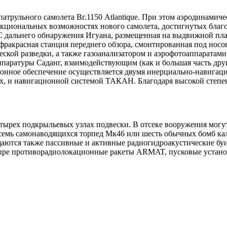
 патрульного самолета Вг.1150 Atlantique. При этом аэродинамич
кциональных возможностях нового самолета, достигнутых благо
ЛС дальнего обнаружения Игуана, размещенная на выдвижной пл
ракрасная станция переднего обзора, смонтированная под носов
еской разведки, а также газоанализатором и аэрофотоаппаратам
ппаратуры Саданг, взаимодействующим (как и большая часть др
онное обеспечение осуществляется двумя инерциально-навига
х, и навигационной системой ТАКАН. Благодаря высокой степе
етырех подкрыльевых узлах подвески. В отсеке вооружения мог
осемь самонаводящихся торпед Мк46 или шесть обычных бомб кал
щаются также пассивные и активные радиогидроакустические буи,
ыре противорадиолокационные ракеты ARMAT, пусковые установ