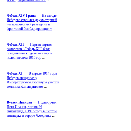
Лебедь ХIV Гранд
— На заводе
Лебедева строился двухмоторный
четырехместный разведчик и
фронтовой бомбардировщик т
...
Лебедь ХII
— Первая партия
самолетов "Лебедь-ХII" была
предъявлена к сдаче во второй
половине лета 1916 год
...
Лебедь ХI
— В апреле 1914 года
Лебедев арендовал у
Императорского аэроклуба участок
земли на Комендантском
...
Вуазен Иванова
— Подпоручик
Петр Иванов, летчик 26
авиаотряда, в 1916 году в шестом
авиапарке в городе Жмеринке
...