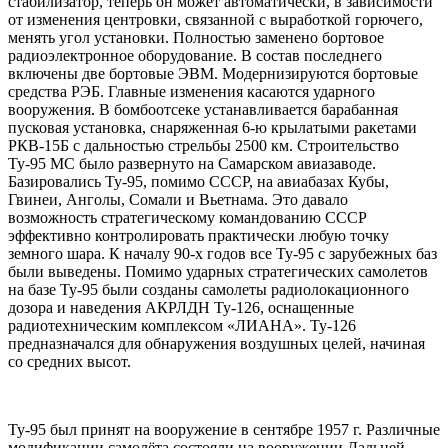
стабилизатор, теперь он может автоматически, в зависимости
от изменения центровки, связанной с выработкой горючего,
менять угол установки. Полностью заменено бортовое
радиоэлектронное оборудование. В состав последнего
включены две бортовые ЭВМ. Модернизируются бортовые
средства РЭБ. Главные изменения касаются ударного
вооружения. В бомбоотсеке устанавливается барабанная
пусковая установка, снаряженная 6-ю крылатыми ракетами
РКВ-15Б с дальностью стрельбы 2500 км. Строительство
Ту-95 МС было развернуто на Самарском авиазаводе.
Базировались Ту-95, помимо СССР, на авиабазах Кубы,
Гвинеи, Анголы, Сомали и Вьетнама. Это давало
возможность стратегическому командованию СССР
эффективно контролировать практически любую точку
земного шара. К началу 90-х годов все Ту-95 с зарубежных баз
были выведены. Помимо ударных стратегических самолетов
на базе Ту-95 были созданы самолеты радиолокационного
дозора и наведения АКРЛДН Ту-126, оснащенные
радиотехническим комплексом «ЛИАНА». Ту-126
предназначался для обнаружения воздушных целей, начиная
со средних высот.
Ту-95 был принят на вооружение в сентябре 1957 г. Различные
модификации самолёта состояли на вооружении Дальней