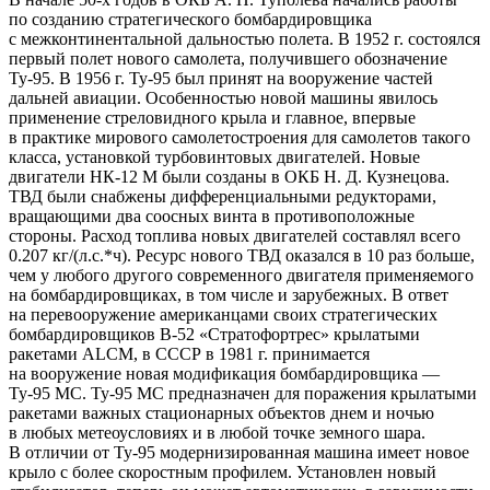
по созданию стратегического бомбардировщика
с межконтинентальной дальностью полета. В 1952 г. состоялся
первый полет нового самолета, получившего обозначение
Ту-95. В 1956 г. Ту-95 был принят на вооружение частей
дальней авиации. Особенностью новой машины явилось
применение стреловидного крыла и главное, впервые
в практике мирового самолетостроения для самолетов такого
класса, установкой турбовинтовых двигателей. Новые
двигатели НК-12 М были созданы в ОКБ Н. Д. Кузнецова.
ТВД были снабжены дифференциальными редукторами,
вращающими два соосных винта в противоположные
стороны. Расход топлива новых двигателей составлял всего
0.207 кг/(л.с.*ч). Ресурс нового ТВД оказался в 10 раз больше,
чем у любого другого современного двигателя применяемого
на бомбардировщиках, в том числе и зарубежных. В ответ
на перевооружение американцами своих стратегических
бомбардировщиков В-52 «Стратофортрес» крылатыми
ракетами ALCM, в СССР в 1981 г. принимается
на вооружение новая модификация бомбардировщика —
Ту-95 МС. Ту-95 МС предназначен для поражения крылатыми
ракетами важных стационарных объектов днем и ночью
в любых метеоусловиях и в любой точке земного шара.
В отличии от Ту-95 модернизированная машина имеет новое
крыло с более скоростным профилем. Установлен новый