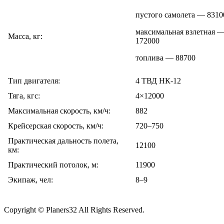
пустого самолета — 8310
максимальная взлетная 
Масса, кг:
172000
топлива — 88700
Тип двигателя:
4 ТВД НК-12
Тяга, кгс:
4×12000
Максимальная скорость, км/ч:
882
Крейсерская скорость, км/ч:
720–750
Практическая дальность полета,
12100
км:
Практический потолок, м:
11900
Экипаж, чел:
8–9
Copyright © Planers32 All Rights Reserved.