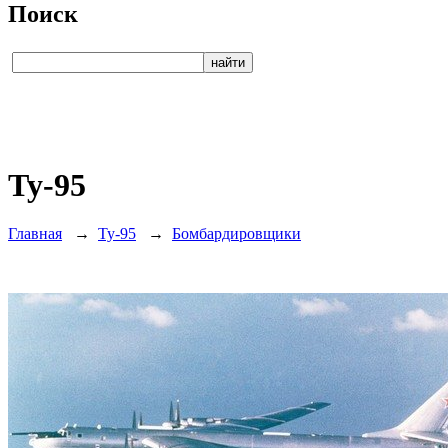
Поиск
Ту-95
Главная
→
Ту-95
→
Бомбардировщики