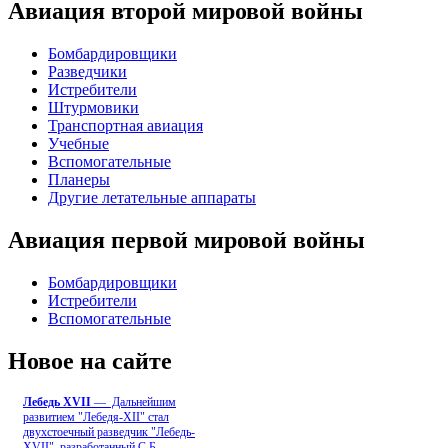
Авиация второй мировой войны
Бомбардировщики
Разведчики
Истребители
Штурмовики
Транспортная авиация
Учебные
Вспомогательные
Планеры
Другие летательные аппараты
Авиация первой мировой войны
Бомбардировщики
Истребители
Вспомогательные
Новое на сайте
Лебедь ХVII
— Дальнейшим
развитием "Лебедя-ХII" стал
двухстоечный разведчик "Лебедь-
XVII", разработанный С.Б
...