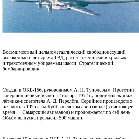
Восьмиместный цельнометаллический свободнонесущий
высокоплан с четырьмя ТВД, расположенными в крыльях
и трёхстоечным убираемым шасси. Стратегический
бомбардировщик.
Создан в ОКБ-156, руководимом А. Н. Туполевым. Прототип
совершил первый вылет 12 ноября 1952 г., поднимал экипаж
лётчика-испытателя А. Д. Перелёта. Серийное производство
началось в 1955 г. на Куйбышевском авиазаводе (в настоящее
время — Самарский авиазавод) и продолжается по сей день.
Объём выпуска превысил 500 машин.
В начале 50-х годов в ОКБ А. Н. Туполева начались работы