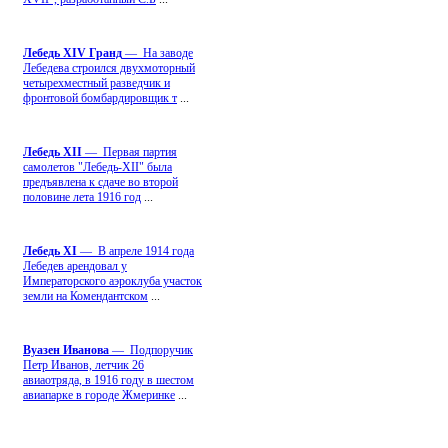
Лебедь ХIV Гранд
— На заводе
Лебедева строился двухмоторный
четырехместный разведчик и
фронтовой бомбардировщик т
...
Лебедь ХII
— Первая партия
самолетов "Лебедь-ХII" была
предъявлена к сдаче во второй
половине лета 1916 год
...
Лебедь ХI
— В апреле 1914 года
Лебедев арендовал у
Императорского аэроклуба участок
земли на Комендантском
...
Вуазен Иванова
— Подпоручик
Петр Иванов, летчик 26
авиаотряда, в 1916 году в шестом
авиапарке в городе Жмеринке
...