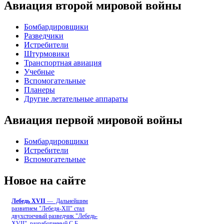
Авиация второй мировой войны
Бомбардировщики
Разведчики
Истребители
Штурмовики
Транспортная авиация
Учебные
Вспомогательные
Планеры
Другие летательные аппараты
Авиация первой мировой войны
Бомбардировщики
Истребители
Вспомогательные
Новое на сайте
Лебедь ХVII
— Дальнейшим
развитием "Лебедя-ХII" стал
двухстоечный разведчик "Лебедь-
XVII", разработанный С.Б
...