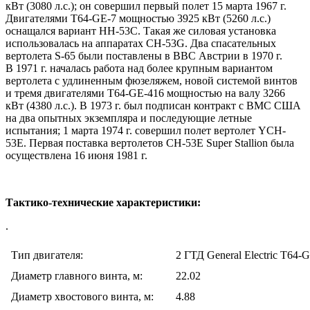
кВт (3080 л.с.); он совершил первый полет 15 марта 1967 г.
Двигателями T64-GE-7 мощностью 3925 кВт (5260 л.с.)
оснащался вариант НН-53С. Такая же силовая установка
использовалась на аппаратах CH-53G. Два спасательных
вертолета S-65 были поставлены в ВВС Австрии в 1970 г.
В 1971 г. началась работа над более крупным вариантом
вертолета с удлиненным фюзеляжем, новой системой винтов
и тремя двигателями T64-GE-416 мощностью на валу 3266
кВт (4380 л.с.). В 1973 г. был подписан контракт с ВМС США
на два опытных экземпляра и последующие летные
испытания; 1 марта 1974 г. совершил полет вертолет YCH-
53E. Первая поставка вертолетов CH-53E Super Stallion была
осуществлена 16 июня 1981 г.
Тактико-технические характеристики:
.
Тип двигателя:
2 ГТД General Electric T64-
Диаметр главного винта, м:
22.02
Диаметр хвостового винта, м:
4.88