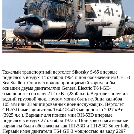
Тяжелый транспортный вертолет Sikorsky S-65 впервые
поднялся в воздух 14 октября 1964 г. под обозначением СН-53
Sea Stallion. Он имел водонепроницаемый корпус и был
оснащен двумя двигателями General Electric T64-GE-
6 мощностью на валу 2125 кВт (2850 л.с.). Вертолет получил
задний грузовой люк, грузом могли быть гаубица калибра
105 мм или 38 экипированных военнослужащих. Вертолет
СН-53D имел двигатель Т64-GE-413 мощностью 2927 кВт
(3925 л.с.). Вариант для поиска мин RH-53D впервые
поднялся в воздух 27 октября 1972 г. Поисково-спасательные
варианты были обозначены как НН-53В и НН-53С Super Jolly.
Первый имел двигатели Т64-GE-3 мощностью на валу 2297