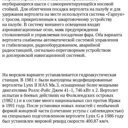
неубирающееся шасси с самоориентирующейся носовой
стойкой. Для облегчения посадки вертолета на палубу и для
удержания вертолета на месте используется система «Гарпун»
с тросом, прикрепленным к швартовочному устройству
на палубе. В систему внешнего освещения входят
аэронавигационные огни, маяк предупреждения
столкновений и управляемая посадочная фара. Оба варианта
вертолета снабжены автоматической системой управления
и стабилизации, радиооборудованием, аварийной
радиостанцией, сигнально-переговорным устройством
и доплеровской навигационной системой.
На морском варианте устанавливается гидроакустическая
станция. В 1981 г. были выпущены модифицированные
вертолеты Lynx II HAS Мк.3, оснащенные более мощными
двигателями Роллс-Ройс Джем 41–1, 746 кВт х 2. Вертолет
испытан в боевых действиях на Фолклендских островах
(1982 г.) и в составе много национальных сил против Ирака
в 1991 году. После установки новых лопастей с необычной
формой концевой части (сочетание уступа с саблевидностью)
на специально подготовленном вертолете Lynx G в 1986 году
был установлен мировой рекорд скорости 400,87 км/ч.