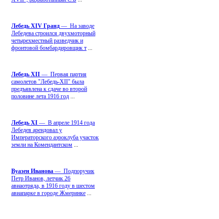
Лебедь ХIV Гранд
— На заводе
Лебедева строился двухмоторный
четырехместный разведчик и
фронтовой бомбардировщик т
...
Лебедь ХII
— Первая партия
самолетов "Лебедь-ХII" была
предъявлена к сдаче во второй
половине лета 1916 год
...
Лебедь ХI
— В апреле 1914 года
Лебедев арендовал у
Императорского аэроклуба участок
земли на Комендантском
...
Вуазен Иванова
— Подпоручик
Петр Иванов, летчик 26
авиаотряда, в 1916 году в шестом
авиапарке в городе Жмеринке
...