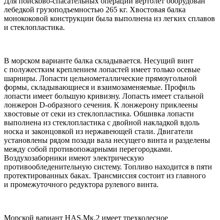
Для поисково-спасательных операций вертолет оборудован
лебедкой грузоподъемностью 265 кг. Хвостовая балка
монококовой конструкции была выполнена из легких сплавов
и стеклопластика.
В морском варианте балка складывается. Несущий винт
с полужестким креплением лопастей имеет только осевые
шарниры. Лопасти цельнометаллические прямоугольной
формы, складывающиеся и взаимозаменяемые. Профиль
лопасти имеет большую кривизну. Лопасть имеет стальной
лонжерон D-образного сечения. К лонжерону приклеены
хвостовые от секи из стеклопластика. Обшивка лопасти
выполнена из стеклопластика с двойной накладкой вдоль
носка и законцовкой из нержавеющей стали. Двигатели
установлены рядом позади вала несущего винта и разделены
между собой противопожарными перегородками.
Воздухозаборники имеют электрическую
противообледенительную систему. Топливо находится в пяти
протектированных баках. Трансмиссия состоит из главного
и промежуточного редуктора рулевого винта.
Морской вариант НАS.Мк.2 имеет трехколесное