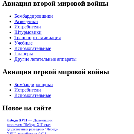
Авиация второй мировой войны
Бомбардировщики
Разведчики
Истребители
Штурмовики
Транспортная авиация
Учебные
Вспомогательные
Планеры
Другие летательные аппараты
Авиация первой мировой войны
Бомбардировщики
Истребители
Вспомогательные
Новое на сайте
Лебедь ХVII
— Дальнейшим
развитием "Лебедя-ХII" стал
двухстоечный разведчик "Лебедь-
XVII", разработанный С.Б
...