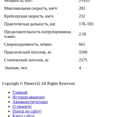
Мощность, кВт:
2×835
Максимальная скорость, км/ч:
282
Крейсерская скорость, км/ч:
232
Практическая дальность, км:
178–593
Продолжительность патрулирования,
2.50
ч.мин:
Скороподъемность, м/мин:
661
Практический потолок, м:
5500
Статический потолок, м:
2575
Экипаж, чел:
4
Copyright © Planers32 All Rights Reserved.
Главная
|
История авиации
|
Авиаконструкторы
|
О проекте
|
Поиск по сайту
|
Карта сайта
|