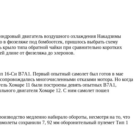
линдровый двигатель воздушного охлаждения Накадзимы
о в фюзеляже под бомбоотсек, пришлось выбрать схему
ть крыло типа обратной чайки при сравнительно коротких
ей длине от фюзеляжа до элеронов.
п 16-Си В7А1. Первый опытный самолет был готов в мае
 сопровождались многочисленными отказами мотора. Но когда
атель Хомаре 11 были построены девять опытных В7А1,
ильного двигателя Хомаре 12. С ним самолет пошел
изводство медленно набирало обороты, несмотря на то, что
самолеты сохранили 7, 92 мм оборонительный пулемет Тип 1