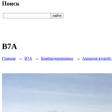
Поиск
B7A
Главная
→
B7A
→
Бомбардировщики
→
Авиация второй