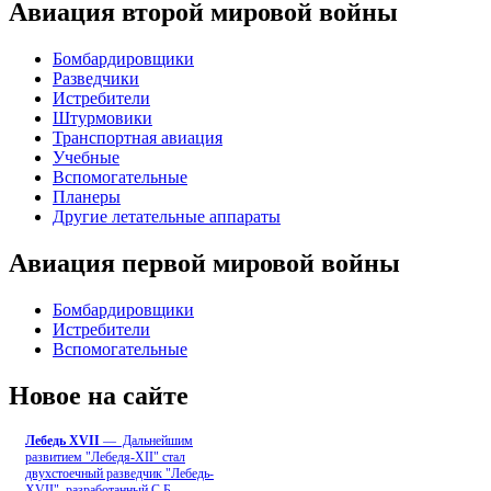
Авиация второй мировой войны
Бомбардировщики
Разведчики
Истребители
Штурмовики
Транспортная авиация
Учебные
Вспомогательные
Планеры
Другие летательные аппараты
Авиация первой мировой войны
Бомбардировщики
Истребители
Вспомогательные
Новое на сайте
Лебедь ХVII
— Дальнейшим
развитием "Лебедя-ХII" стал
двухстоечный разведчик "Лебедь-
XVII", разработанный С.Б
...