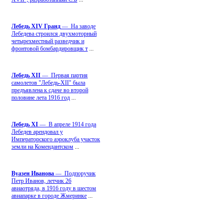
Лебедь ХIV Гранд
— На заводе
Лебедева строился двухмоторный
четырехместный разведчик и
фронтовой бомбардировщик т
...
Лебедь ХII
— Первая партия
самолетов "Лебедь-ХII" была
предъявлена к сдаче во второй
половине лета 1916 год
...
Лебедь ХI
— В апреле 1914 года
Лебедев арендовал у
Императорского аэроклуба участок
земли на Комендантском
...
Вуазен Иванова
— Подпоручик
Петр Иванов, летчик 26
авиаотряда, в 1916 году в шестом
авиапарке в городе Жмеринке
...