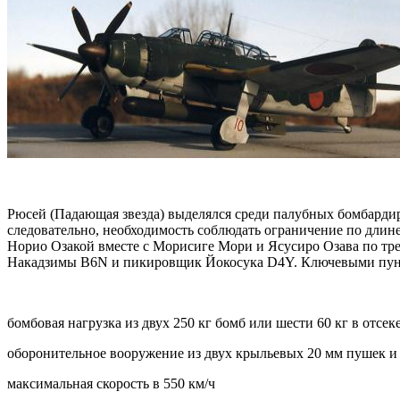
Рюсей (Падающая звезда) выделялся среди палубных бомбарди
следовательно, необходимость соблюдать ограничение по длин
Норио Озакой вместе с Морисиге Мори и Ясусиро Озава по тре
Накадзимы В6N и пикировщик Йокосука D4Y. Ключевыми пунк
бомбовая нагрузка из двух 250 кг бомб или шести 60 кг в отсек
оборонительное вооружение из двух крыльевых 20 мм пушек и
максимальная скорость в 550 км/ч