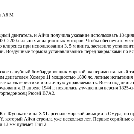
и А6 М
ный двигатель, и Айчи получила указание использовать 18-ци
1800–2200-сильных авиационных моторов. Чтобы обеспечить мест
го клиренса при использовании 3, 5 м винта, заставило установи
и. Воздушные тормоза устанавливались перед закрылками по вс
ское палубный бомбардировщик морской экспериментальный ти
ым двигателем Хомаре 11 мощностью 1800 лс, летные испытания
тные характеристики и отличную управляемость. Всего под двиг
удования. В апреле 1944 г. появилась улучшенная версия 1825-с
торпедоносец Рюсей В7А2.
 Фунакате и на XXI арсенале морской авиации в Омура, но про
4Y, который Айчи строила уже несколько лет. Первые серийные 
 13 мм пулемет Тип 2.