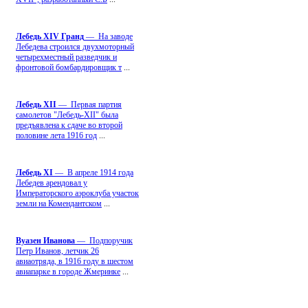
Лебедь ХIV Гранд
— На заводе
Лебедева строился двухмоторный
четырехместный разведчик и
фронтовой бомбардировщик т
...
Лебедь ХII
— Первая партия
самолетов "Лебедь-ХII" была
предъявлена к сдаче во второй
половине лета 1916 год
...
Лебедь ХI
— В апреле 1914 года
Лебедев арендовал у
Императорского аэроклуба участок
земли на Комендантском
...
Вуазен Иванова
— Подпоручик
Петр Иванов, летчик 26
авиаотряда, в 1916 году в шестом
авиапарке в городе Жмеринке
...