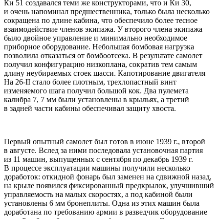
Ки 51 создавался теми же конструкторами, что и Ки 30,
и очень напоминал предшественника, только была несколько
сокращена по длине кабина, что обеспечило более тесное
взаимодействие членов экипажа. У второго члена экипажа
было двойное управление и минимально необходимое
приборное оборудование. Небольшая бомбовая нагрузка
позволила отказаться от бомбоотсека. В результате самолет
получил конфигурацию низкоплана, сократив тем самым
длину неубираемых стоек шасси. Капотирование двигателя
Ha 26-II стало более плотным, трехлопастный винт
изменяемого шага получил большой кок. Два пулемета
калибра 7, 7 мм были установлены в крыльях, а третий
в задней части кабины обеспечивал защиту хвоста.
Первый опытный самолет был готов в июне 1939 г., второй
в августе. Вслед за ними последовала установочная партия
из 11 машин, выпущенных с сентября по декабрь 1939 г.
В процессе эксплуатации машины получили несколько
доработок: откидной фонарь был заменен на сдвижной назад,
на крыле появился фиксированный предкрылок, улучшивший
управляемость на малых скоростях, а под кабиной были
установлены 6 мм бронеплиты. Одна из этих машин была
доработана по требованию армии в разведчик оборудование