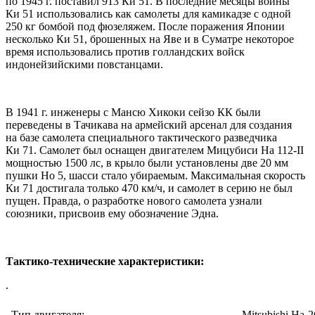
по 1945 г. поставил 913 Ки 51. В последние месяцы войны
Ки 51 использовались как самолеты для камикадзе с одной
250 кг бомбой под фюзеляжем. После поражения Японии
несколько Ки 51, брошенных на Яве и в Суматре некоторое
время использовались против голландских войск
индонейзийскими повстанцами.
В 1941 г. инженеры с Мансю Хикоки сейзо КК были
переведены в Тачикава на армейский арсенал для создания
на базе самолета специального тактического разведчика
Ки 71. Самолет был оснащен двигателем Мицубиси Ha 112-II
мощностью 1500 лс, в крыло были установлены две 20 мм
пушки Ho 5, шасси стало убираемым. Максимальная скорость
Ки 71 достигала только 470 км/ч, и самолет в серию не был
пущен. Правда, о разработке нового самолета узнали
союзники, присвоив ему обозначение Эдна.
Тактико-технические характеристики:
.
Тип двигателя:
Mitsubishi Ha-2