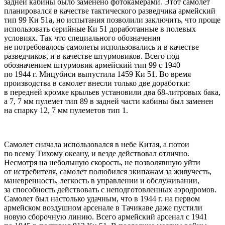
задней кабины было заменено фотокамерами. Этот самолет
планировался в качестве тактического разведчика армейский
тип 99 Ки 51а, но испытания позволили заключить, что проще
использовать серийные Ки 51 доработанные в полевых
условиях. Так что специального обозначения
не потребовалось самолеты использовались и в качестве
разведчиков, и в качестве штурмовиков. Всего под
обозначением штурмовик армейский тип 99 с 1940
по 1944 г. Мицубиси выпустила 1459 Ки 51. Во время
производства в самолет внесли только две доработки:
в передней кромке крыльев установили два 68-литровых бака,
а 7, 7 мм пулемет тип 89 в задней части кабины был заменен
на спарку 12, 7 мм пулеметов тип 1.
Самолет сначала использовался в небе Китая, а потои
по всему Тихому океану, и везде действовал отлично.
Несмотря на небольшую скорость, не позволявшую уйти
от истребителя, самолет полюбился экипажам за живучесть,
маневренность, легкость в управлении и обслуживании,
за способность действовать с неподготовленных аэродромов.
Самолет был настолько удачным, что в 1944 г. на первом
армейском воздушном арсенале в Тачикаве даже пустили
новую сборочную линию. Всего армейский арсенал с 1941