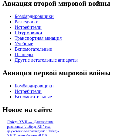
Авиация второй мировой войны
Бомбардировщики
Разведчики
Истребители
Штурмовики
Транспортная авиация
Учебные
Вспомогательные
Планеры
Другие летательные аппараты
Авиация первой мировой войны
Бомбардировщики
Истребители
Вспомогательные
Новое на сайте
Лебедь ХVII
— Дальнейшим
развитием "Лебедя-ХII" стал
двухстоечный разведчик "Лебедь-
XVII", разработанный С.Б
...