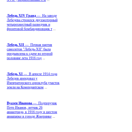
Лебедь ХIV Гранд
— На заводе
Лебедева строился двухмоторный
четырехместный разведчик и
фронтовой бомбардировщик т
...
Лебедь ХII
— Первая партия
самолетов "Лебедь-ХII" была
предъявлена к сдаче во второй
половине лета 1916 год
...
Лебедь ХI
— В апреле 1914 года
Лебедев арендовал у
Императорского аэроклуба участок
земли на Комендантском
...
Вуазен Иванова
— Подпоручик
Петр Иванов, летчик 26
авиаотряда, в 1916 году в шестом
авиапарке в городе Жмеринке
...