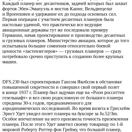
Каждый планер нес десантников, задачей которых был захват
фортов Эбен-Эмануэль и мостов Канне, Вельдвецельт
и Вроенховен и удержание их до подхода основных сил.
Первая операция с участием десантных планеров была
настолько удачной, что практически все ведущие
авиационные державы тут же последовали примеру
Германии, начав проектирование и производство десантных
и грузовых планеров. Министерство авиации, которое до того
испытывала большие сомнения относительно боевой
ценности «ластензеглеров» — грузовых планеров — сразу
потребовало срочно приступить к созданию более крупных
машин.
DFS.230 был спроектирован Гансом Якобсом в обстановке
повышенной секретности и совершил свой первый полет
в конце 1937 г. Планер был задуман еще на «Роон росситтен
гезельшафт» и вел свою родословную от большого планера
середины 30-х годов, предназначенного для
аэродинамических исследований. Во время визита в Грисхейм
Эрнст Удет увидел полет планера на буксире за Ju.52/Зm.
Особое впечатление на него произвела точность приземления
планера. После этого Удет заметил своему товарищу по 1-й
мировой Роберту Риттер фон Грейму, что большой планер,