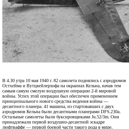
В 4.30 утра 10 мая 1940 г. 82 самолета поднялись с аэродромов
Остхейма и Вутцвейлерхофа на окраинах Кельна, начав тем
самым самую смелую воздушную операцию 2-й мировой
войны. Успех зтой операции был обеспечен применением
принципиального нового средства ведения войны —
десантного планера. 41 машина, из стартовавших с двух
аэродромов Кельна были десантными планерами DFS.230a.
Остальные самолеты были буксировщиками Ju.52/3m. Они
принадлежали первой воздушно-десантной эскадре
люфтваффе — первой боевой части такого рода в мире.