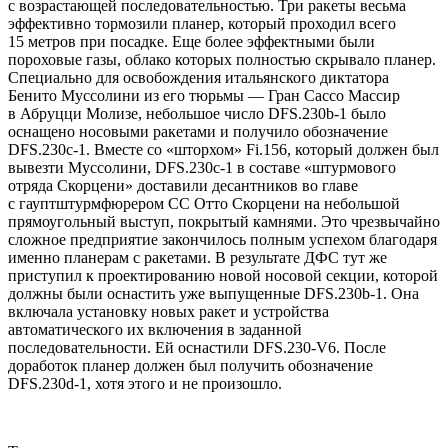
с возрастающей последовательностью. Три ракеты весьма
эффективно тормозили планер, который проходил всего
15 метров при посадке. Еще более эффектными были
пороховые газы, облако которых полностью скрывало планер.
Специально для освобождения итальянского диктатора
Бенито Муссолини из его тюрьмы — Гран Сассо Массир
в Абруцци Молизе, небольшое число DFS.230b-1 было
оснащено носовыми ракетами и получило обозначение
DFS.230c-1. Вместе со «шторхом» Fi.156, который должен был
вывезти Муссолини, DFS.230c-1 в составе «штурмового
отряда Скорцени» доставили десантников во главе
с гауптштурмфюрером СС Отто Скорцени на небольшой
прямоугольный выступ, покрытый камнями. Это чрезвычайно
сложное предприятие закончилось полным успехом благодаря
именно планерам с ракетами. В результате ДФС тут же
приступил к проектированию новой носовой секции, которой
должны были оснастить уже выпущенные DFS.230b-1. Она
включала установку новых ракет и устройства
автоматического их включения в заданной
последовательности. Ей оснастили DFS.230-V6. После
доработок планер должен был получить обозначение
DFS.230d-1, хотя этого и не произошло.