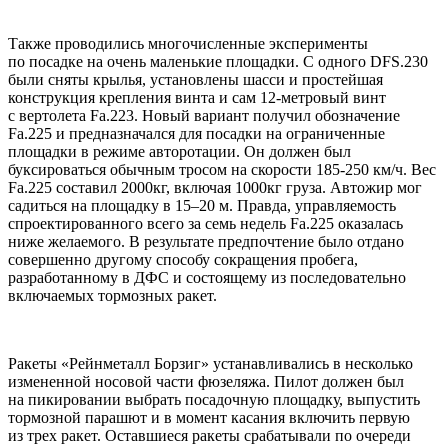
Также проводились многочисленные эксперименты
по посадке на очень маленькие площадки. С одного DFS.230
были сняты крылья, установлены шасси и простейшая
конструкция крепления винта и сам 12-метровый винт
с вертолета Fa.223. Hовый вариант получил обозначение
Fa.225 и предназначался для посадки на ограниченные
площадки в режиме авторотации. Он должен был
буксироваться обычным тросом на скорости 185-250 км/ч. Вес
Fa.225 составил 2000кг, включая 1000кг груза. Автожир мог
садиться на площадку в 15–20 м. Правда, управляемость
спроектированного всего за семь недель Fa.225 оказалась
ниже желаемого. В результате предпочтение было отдано
совершенно другому способу сокращения пробега,
разработанному в ДФС и состоящему из последовательно
включаемых тормозных ракет.
Ракеты «Рейнметалл Борзиг» устанавливались в несколько
измененной носовой части фюзеляжа. Пилот должен был
на пикировании выбрать посадочную площадку, выпустить
тормозной парашют и в момент касания включить первую
из трех ракет. Оставшиеся ракеты срабатывали по очереди