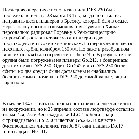
Последняя операция с использованием DFS.230 была
проведена в ночь на 23 марта 1945 г., когда попытались
направить шесть планеров в Бреслау, который был в осаде.
Через голову военного командования гауляйтер Ханке
персонально радировал Борману в Рейхсканцелярию
с просьбой доставить тяжелую артиллерию для
противодействия советским войскам. Гитлер выделил шесть
пехотных гаубиц калибром 150 мм. Hо даже в разобранном
виде их нельзя было перевести на Ju.52/Зm. В результате три
орудия были погружены на планеры Go.242, а боеприпасы
для них везли DFS.230. Один Go.242 и два DFS.230 были
cбиты, но два орудия были доставлены и снабжались
боеприпасами с помощью DFS.230 до самой капитуляции
гарнизона.
В начале 1945 г. пять планерных эскадрильей еще числились
на вооружении, но к 25 апреля в составе люфтваффе остались
только 1-я, 2-я и 3-я эскадрильи LLG.1 в Кенигграце
с тринадцатью DFS.230 и шестью Go.242. В качестве
букcировщиков числились три Ju.87, одиннадцать Do.17
и пятнадцать He.111.