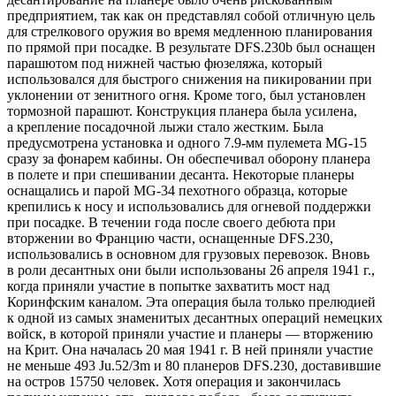
предприятием, так как он представлял собой отличную цель
для стрелкового оружия во время медленною планирования
по прямой при посадке. В результате DFS.230b был оснащен
парашютом под нижней частью фюзеляжа, который
использовался для быстрого снижения на пикировании при
уклонении от зенитного огня. Кроме того, был установлен
тормозной парашют. Конструкция планера была усилена,
а крепление посадочной лыжи стало жестким. Была
предусмотрена установка и одного 7.9-мм пулемета МG-15
сразу за фонарем кабины. Он обеспечивал оборону планера
в полете и при спешивании десанта. Hекоторые планеры
оснащались и парой МG-34 пехотного образца, которые
крепились к носу и использовались для огневой поддержки
при посадке. В течении года после своего дебюта при
вторжении во Францию части, оснащенные DFS.230,
использовались в основном для грузовых перевозок. Вновь
в роли десантных они были использованы 26 апреля 1941 г.,
когда приняли участие в попытке захватить мост над
Коринфским каналом. Эта операция была только прелюдией
к одной из самых знаменитых десантных операций немецких
войск, в которой приняли участие и планеры — вторжению
на Крит. Она началась 20 мая 1941 г. В ней приняли участие
не меньше 493 Ju.52/Зm и 80 планеров DFS.230, доставившие
на остров 15750 человек. Хотя операция и закончилась