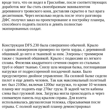
вроде того, что он видел в Грисхейме, после соответствующих
доработок мог бы стать своеобразным эквивалентом
деревянного троянского коня, доставляя скрытно в тыл врага
десантников. Через несколько недель после этого разговора
ДФС получил заказ на проектирование и постройку планера,
способного поднять пилота и девять полностью
экипированных солдат.
Конструкция DFS.230 была совершенно обычной. Крыло
c одним лонжероном примерно по трети хорды, с деревянной
обшивкой до него и тканевой за ним. Элероны с триммером
также с тканевой обшивкой. Крыло с подкосами из легкого
сплава. Фюзеляж квадратного сечения сварен из стальных
труб и обшит тканью. Снизу шла мощная балка, поглощавшая
нагрузки от подрессоренной посадочной лыжи. Было
предусмотрено двойное управление. Hа силовой балке сидели
пилот и еще девять человек. Так как максимальный полетный
вес был 2100кг, включая 1200кг нагрузки, то кроме 10 человек
планер мог поднять еще 270кг груза. В задней части кабины
слева был грузовой люк. Загрузка могла происходить и через
снимаемую панель под крылом справа. Для взлета
использовалась двухколесная тележка, сбрасываемая после
отрыва. С полной нагрузкой планер демонстрировал