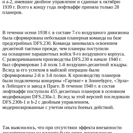
и a-2, имевшие двойное управление и сданные к октябрю
1939 г. Всего к концу года люфтваффе приняла только 28
планеров.
В течении осени 1938 г. в составе 7-го воздушного дивизиона
была сформирована небольшая планерная команда на базе
предсерийных DFS.230. Команда занималась освоением
десантной тактики прежде, чем планеры поступили
на оснащение парашютных войск 9-го воздушного корпуса.
С разворачиванием производства DFS.230 в начале 1940 г.
был сформирован 1-й полк 1-й воздушно-десантной зскадры.
Вслед за его успехом в майской операции были
сформированы 2-й и 3-й полки. К производству планеров
были подключены концерны «Гартвиг» в Зоннебурге, «Эрла»
в Лейпциге и завод в Праге. В течении 1940 г. в состав
люфтваффе поступили 455 десантных планеров в основном
модификации DFS.230a-1. Вслед за этой версией последовали
DFS.230b-1 и b-2 с двойным управлением,
модернизированные с учетом опыта боевых действий.
Так выяснилось, что при отсутствии эффекта внезапности
десантирование на планере было очень рискованным