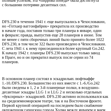
полным успехом, эта «пиррова победа» была достигнута
с большими потерями десантных сил.
DFS.230 в течении 1941 г. еще выпускались в Чехословакии,
но «Готхаер ваггонфабрик» прекратила их производство
в начале года, поставив только три планера в январе, один
в феврале; правда, выпустив еще 28 планеров в июне. Тем
не менее с пяти сборочных линий было принято более 1022
DFS.230, в том числе 322 было произведено в Чехословакии.
С лета 1941 г. к нему присоединился более крупный Go.242.
К началу 1942 г. планеры DFS.230 выпускал только завод
в Праге, но и он прекратил выпуск после серии из 74
планеров.
В основном планер состоял в эскадрильях люфтваффе
1.-10./DFS.230. Большинство из них вместе с 1.-6./Gо.242
были сведены в 1, 2 и 3-й планерные полки, в воздушно-
десантные эскадры LLG 1 и LLG 2 и несколько отдельных
«буксирных» эскадрилей. DFS.230 активно использовался как
на средиземноморском театре, так и на Восточном фронте.
Первой крупной операцией на последнем было снабжение
окруженном гарнизона города Холма между январем и маем