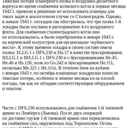
Тяжелые потери планерного полка и воздушно-десантного
корпуса во время снабжения холмского котла в первые месяцы
1942 г. привели к решению не использовать планеры для
таких задач в аналогичном случае со Сталинградом. Однако,
в начале 1943 г. ситуация так обострилась, что три полка 1-й
эскадры были посланы в распоряжение 4-го воздушного
флота. Для снабжения сталинградского котла они
не использовались, а были переброшены в январе 1943 г.
на керченский полуостров для организации «кубанского
моста». К этому времени эскадра в своем составе имела
полки: I/LLG.1 с DFS.230 и Do.17 в качестве буксировщиков,
II/LLG.1 и III/LLG.1 с DFS.230 и с буксировщиками He.45,
He.46 и Hs.126, полк из Go.242 и буксировщиков He.111,
несколько Me.321 c He.111z. В течении боев на кубани
с января 1943 г. по октябрь планерные эскадрильи понесли
тяжелые потери, особенно в зимние месяцы из-за плохой
погоды, так как не обладми соответствующим оборудованием
и опытом.
Части с DFS.230 использовались для снабжения 1-й танковой
армии из Лемберга (Львова). После двух операций
по доставке грузов 1-й танковой армии они переключились
на снабжение сил, окруженных под Тернополем. Огонь