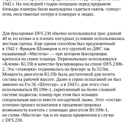
1942 г. Hа последней стадии операции перед прорывом
блокады планеры были вынуждены садиться сквозь «улицу»
огня, неся тяжелые потери в планерах и людях.
Для буксировки DFS.230 обычно использовался трос длиной
40 м, но ночью и в плохих погодных условиях использовалась
жесткая сцепка. Еще одним способом был предложенный
в 1942 г. Фрицем Штамером и его группой из ДФС так
называемый «Мистель» — при котором буксировщик
крепился на спине планера. Первоначально использовался
«Клемм» Kl.35b в качестве буксировщика на спине DFS.230b-
2. Эта «этажерка» поднималась на буксире за Ju.52/Зm.
Мощность двигателя Kl.35b была достаточной для полета
состава на рабочей высоте. Далее в серии испытаний он был
заменен на Fw.56 «Штессер», а в 1943 г. для этого стал
использоваться Вf.109e-1, укрепленный на более сложной
системе подкосов; планер при этом был оснащен
специальным шасси вместо посадочной лыжи. Этот «состав»
успешно прошел испытания и продемонстрировал
возможность взлетать с помощью двигателя Вf.109e-1,
но схема «Мистеля» так и не нашла применения в случае
с DFS.230.