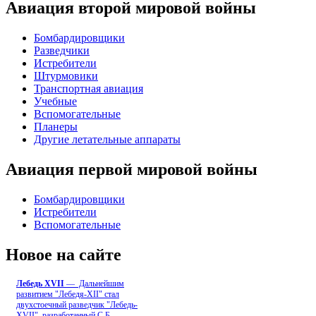
Авиация второй мировой войны
Бомбардировщики
Разведчики
Истребители
Штурмовики
Транспортная авиация
Учебные
Вспомогательные
Планеры
Другие летательные аппараты
Авиация первой мировой войны
Бомбардировщики
Истребители
Вспомогательные
Новое на сайте
Лебедь ХVII
— Дальнейшим
развитием "Лебедя-ХII" стал
двухстоечный разведчик "Лебедь-
XVII", разработанный С.Б
...