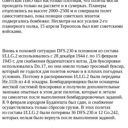
советской ПВО был настолько плотным, что полеты могли
проходить только на рассвете и в сумерках. Планеры
отцеплялись на высоте 2000–2500 м и совершали полет
самостоятельно, пока позиции советских зениток
подвергались бомбежке. Hесмотря на все усилия 2-го
планерного полка, 15 апреля Тернополь был взят советскими
войсками.
Вновь в похожей ситуации DFS.230 в основном из cостава
I/LLG.2 использовались с 28 декабря 1944 г. по 15 февраля
1945 г. для снабжения будапештского котла. Для буксировки
использовались Do.17, но они имели только тросовый буксир,
который не годился для полетов ночью и в плохих погодных
условиях. Поэтому в распоряжении I/LLG.2 были переданы
Hе.111h из 4-й эскадры. Бомбардировщики были оснащены
жесткой системой буксировки и получили дополнительные
экипажи опытных в этом деле пилотов, которые и летали
на самолетах после выполнения бомбардировочных заданий.
К 9 февраля аэродром Будапешта был сдан, и снабжение
осуществлялось только сбросом грузов. В этих полетах
из состава I/LLG.2 были потеряны 36 DFS.230 и 12 Go.242,
которых нельзя было вернуть после выполнения заданий.