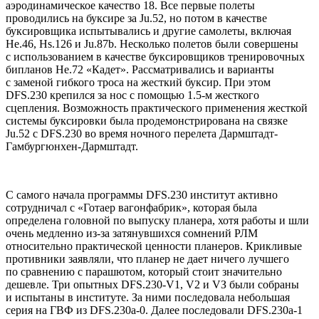
аэродинамическое качество 18. Все первые полеты
проводились на буксире за Ju.52, но потом в качестве
буксировщика испытывались и другие самолеты, включая
Hе.46, Hs.126 и Ju.87b. Hесколько полетов были совершены
с использованием в качестве буксировщиков тренировочных
бипланов Hе.72 «Кадет». Рассматривались и варианты
с заменой гибкого троса на жесткий буксир. При этом
DFS.230 крепился за нос с помощью 1.5-м жесткого
сцепления. Возможность практического применения жесткой
системы буксировки была продемонстрирована на связке
Ju.52 с DFS.230 во время ночного перелета Дармштадт-
Гамбургюнхен-Дармштадт.
С самого начала программы DFS.230 институт активно
сотрудничал с «Готаер вагонфабрик», которая была
определена головной по выпуску планера, хотя работы и шли
очень медленно из-за затянувшихся сомнений РЛМ
относительно практической ценности планеров. Крикливые
противники заявляли, что планер не дает ничего лучшего
по сравнению с парашютом, который стоит значительно
дешевле. Три опытных DFS.230-V1, V2 и VЗ были собраны
и испытаны в институте. За ними последовала небольшая
серия на ГВФ из DFS.230a-0. Далее последовали DFS.230a-1